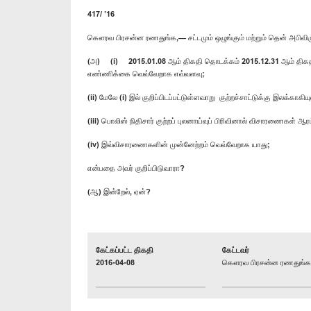
417/ ’16
கௌரவ பிரசன்ன ரணதுங்க,— சட்டமும் ஒழுங்கும் மற்றும் தென் அபிவி
(அ) (i) 2015.01.08 ஆம் திகதி தொடக்கம் 2015.12.31 ஆம் திகதி வரை
எண்ணிக்கை வெவ்வேறாக எவ்வளவு;
(ii) மேலே (i) இல் குறிப்பிடப்பட்டுள்ளவாறு குற்றச்சாட்டுக்கு இலக்
(iii) பொலிஸ் நிதிசார் குற்றப் புலனாய்வுப் பிரிவினால் விசாரணைகள
(iv) இவ்விசாரணைகளின் முன்னேற்றம் வெவ்வேறாக யாது;
என்பதை அவர் குறிப்பிடுவாரா?
(ஆ) இன்றேல், ஏன்?
கேட்கப்பட்ட திகதி
கேட்டவர்
2016-04-08
கௌரவ பிரசன்ன ரணதுங்க, 