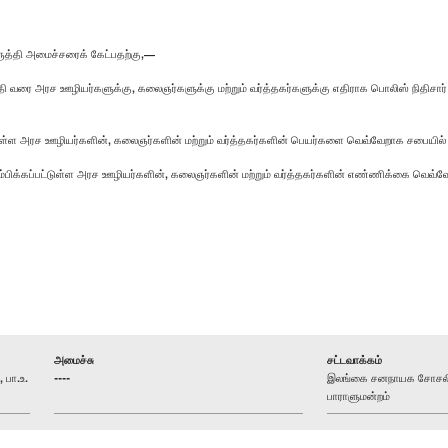
ருத்தி அமைச்சரைக் கேட்பதற்கு,—
 அரச ஊழியர்களுக்கு, கலைஞர்களுக்கு மற்றும் வர்த்தகர்களுக்கு எதிராக பொலிஸ் நிதிசார் குற்ற
காகியுள்ள அரச ஊழியர்களின், கலைஞர்களின் மற்றும் வர்த்தகர்களின் பெயர்களை வெவ்வேறாக சபையில் ச
் ஆரம்பிக்கப்பட்டுள்ள அரச ஊழியர்களின், கலைஞர்களின் மற்றும் வர்த்தகர்களின் எண்ணிக்கை வெவ்
அமைச்சு
சட்டவாக்கம்
பா.உ.
----
இலங்கை சனநாயக சோசலிசக
பாராளுமன்றம்