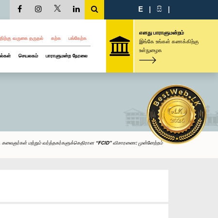
E
|
සි
|
எனது பாராளுமன்றம்
திற்கு வருகை தருதல்
கற்க
பங்கேற்க
இங்கே உங்கள் கணக்கிற்கு
உள்நுழைக
ல்கள்
செயலகம்
பாராளுமன்ற நேரலை
 கலைஞர்கள் மற்றும் வர்த்தகர்களுக்கெதிரான “FCID” விசாரணை: முன்னேற்றம்