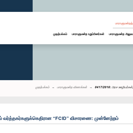
பாராளுமன்றத்
முதற்பக்கம்
பாராளுமன்ற உறுப்பினர்கள்
பாராளுமன்ற அலுவ
முதற்பக்கம்
பாராளுமன்ற வினாக்கள்
0417/2016: அரச ஊழியர்கள்,
ம் வர்த்தகர்களுக்கெதிரான “FCID” விசாரணை: முன்னேற்றம்