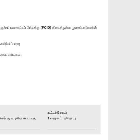
ப் புலனாய்வுப் பிரிவுக்கு (FCID) கிடைத்துள்ள முறைப்பாடுகளின்
மர்ப்பிப்பாரா;
வேறாக எவ்வளவு;
கூட்டத்தொடர்
் குடியரசின் எட்டாவது
1 வது கூட்டத்தொடர்