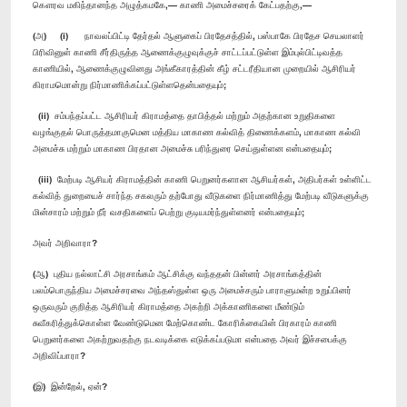
கௌரவ மகிந்தானந்த அழுத்கமகே,— காணி அமைச்சரைக் கேட்பதற்கு,—
(அ) (i) நாவலப்பிட்டி தேர்தல் ஆளுகைப் பிரதேசத்தில், பஸ்பாகே பிரதேச செயலாளர்
பிரிவினுள் காணி சீர்திருத்த ஆணைக்குழுவுக்குச் சாட்டப்பட்டுள்ள இம்புல்பிட்டிவத்த
காணியில், ஆணைக்குழுவினது அங்கீகாரத்தின் கீழ் சட்டரீதியான முறையில் ஆசிரியர்
கிராமமொன்று நிர்மாணிக்கப்பட்டுள்ளதென்பதையும்;
(ii) சம்பந்தப்பட்ட ஆசிரியர் கிராமத்தை தாபித்தல் மற்றும் அதற்கான உறுதிகளை
வழங்குதல் பொருத்தமாகுமென மத்திய மாகாண கல்வித் திணைக்களம், மாகாண கல்வி
அமைச்சு மற்றும் மாகாண பிரதான அமைச்சு பரிந்துரை செய்துள்ளன என்பதையும்;
(iii) மேற்படி ஆசியர் கிராமத்தின் காணி பெறுனர்களான ஆசியர்கள், அதிபர்கள் உள்ளிட்ட
கல்வித் துறையைச் சார்ந்த சகலரும் தற்போது வீடுகளை நிர்மாணித்து மேற்படி வீடுகளுக்கு
மின்சாரம் மற்றும் நீர் வசதிகளைப் பெற்று குடியமர்ந்துள்ளனர் என்பதையும்;
அவர் அறிவாரா?
(ஆ) புதிய நல்லாட்சி அரசாங்கம் ஆட்சிக்கு வந்ததன் பின்னர் அரசாங்கத்தின்
பலம்பொருந்திய அமைச்சரவை அந்தஸ்துள்ள ஒரு அமைச்சரும் பாராளுமன்ற உறுப்பினர்
ஒருவரும் குறித்த ஆசிரியர் கிராமத்தை அகற்றி அக்காணிகளை மீண்டும்
சுவீகரித்துக்கொள்ள வேண்டுமென மேற்கொண்ட கோரிக்கையின் பிரகாரம் காணி
பெறுனர்களை அகற்றுவதற்கு நடவடிக்கை எடுக்கப்படுமா என்பதை அவர் இச்சபைக்கு
அறிவிப்பாரா?
(இ) இன்றேல், ஏன்?