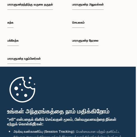
பாராளுமன்றத்திற்கு வருகை தருதல்
பாராளுமன்ற அலுவல்கள்
கற்க
செயலகம்
பங்கேற்க
பாராளுமன்ற நேரலை
பாராளுமன்ற உறுப்பினர்கள்
முதற்பக்கம்
பாராளுமன்ற கையடக்க செயலி
உங்கள் அந்தரங்கத்தை நாம் மதிக்கிறோம்
"சரி" என்பதைக் கிளிக் செய்வதன் மூலம், பின்வருவனவற்றை நீங்கள்
ஏற்றுக் கொள்கிறீர்கள்:
அமர்வு கண்காணிப்பு (Session Tracking):
மென்மையான மற்றும் தனிப்பட்ட
ரீதியான அனுபவத்திற்காக எங்கள் இணையத்தளத்தில் உங்கள் செயற்பாட்டைக்
எம்மை பின்தொடர்க :