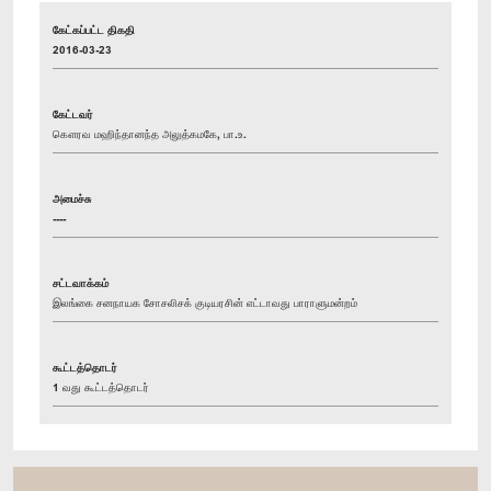
கேட்கப்பட்ட திகதி
2016-03-23
கேட்டவர்
கௌரவ மஹிந்தானந்த அலுத்கமகே, பா.உ.
அமைச்சு
----
சட்டவாக்கம்
இலங்கை சனநாயக சோசலிசக் குடியரசின் எட்டாவது பாராளுமன்றம்
கூட்டத்தொடர்
1 வது கூட்டத்தொடர்