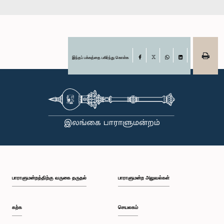
இந்தப் பக்கத்தை பகிர்ந்து கொள்க
Facebook
X
WhatsApp
LinkedIn
பாராளுமன்றத்திற்கு வருகை தருதல்
பாராளுமன்ற அலுவல்கள்
கற்க
செயலகம்