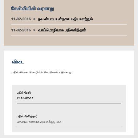
கேள்வியின் வரலாறு
11-02-2016
நவ ன்யாய புஸ்தகய புதிய மாற்றும்
11-02-2016
வாய்மொழியாக பதிலளித்தார்
விடை
பதில் சிங்கள மொழியில் கொடுக்கப்பட்டுள்ளது.
பதில் தேதி
2016-02-11
பதில் அளித்தார்
கௌரவ அஸோக அபேசிங்ஹ, பா.உ.