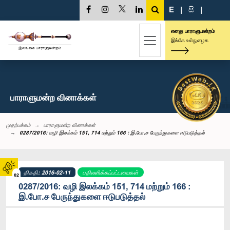
E
|
සි
|
எனது பாராளுமன்றம்
இங்கே உள்நுழைக
பாராளுமன்ற வினாக்கள்
முதற்பக்கம்
பாராளுமன்ற வினாக்கள்
0287/2016: வழி இலக்கம் 151, 714 மற்றும் 166 : இ.போ.ச பேருந்துகளை ஈடுபடுத்தல்
திகதி: 2016-02-11
பதிலளிக்கப்பட்டவைகள்
02
0287/2016: வழி இலக்கம் 151, 714 மற்றும் 166 :
இ.போ.ச பேருந்துகளை ஈடுபடுத்தல்