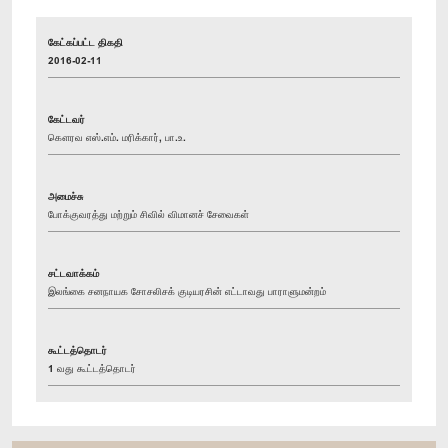
கேட்கப்பட்ட திகதி
2016-02-11
கேட்டவர்
கௌரவ எஸ்.எம். மரிக்கார், பா.உ.
அமைச்சு
போக்குவரத்து மற்றும் சிவில் விமானச் சேவைகள்
சட்டவாக்கம்
இலங்கை சனநாயக சோசலிசக் குடியரசின் எட்டாவது பாராளுமன்றம்
கூட்டத்தொடர்
1 வது கூட்டத்தொடர்