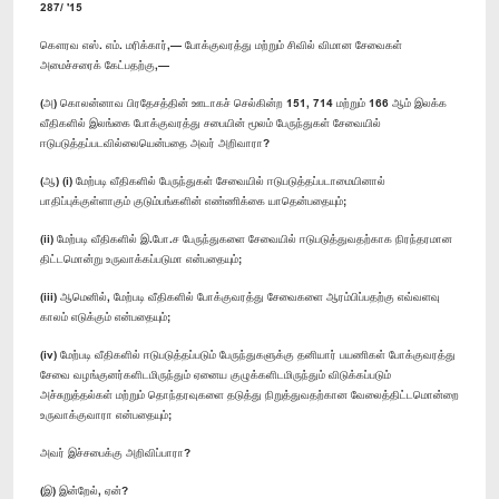
287/ '15
கௌரவ எஸ். எம். மரிக்கார்,— போக்குவரத்து மற்றும் சிவில் விமான சேவைகள்
அமைச்சரைக் கேட்பதற்கு,—
(அ) கொலன்னாவ பிரதேசத்தின் ஊடாகச் செல்கின்ற 151, 714 மற்றும் 166 ஆம் இலக்க
வீதிகளில் இலங்கை போக்குவரத்து சபையின் மூலம் பேருந்துகள் சேவையில்
ஈடுபடுத்தப்படவில்லையென்பதை அவர் அறிவாரா?
(ஆ) (i) மேற்படி வீதிகளில் பேருந்துகள் சேவையில் ஈடுபடுத்தப்படாமையினால்
பாதிப்புக்குள்ளாகும் குடும்பங்களின் எண்ணிக்கை யாதென்பதையும்;
(ii) மேற்படி வீதிகளில் இ.போ.ச பேருந்துகளை சேவையில் ஈடுபடுத்துவதற்காக நிரந்தரமான
திட்டமொன்று உருவாக்கப்படுமா என்பதையும்;
(iii) ஆமெனில், மேற்படி வீதிகளில் போக்குவரத்து சேவைகளை ஆரம்பிப்பதற்கு எவ்வளவு
காலம் எடுக்கும் என்பதையும்;
(iv) மேற்படி வீதிகளில் ஈடுபடுத்தப்படும் பேருந்துகளுக்கு தனியார் பயணிகள் போக்குவரத்து
சேவை வழங்குனர்களிடமிருந்தும் ஏனைய குழுக்களிடமிருந்தும் விடுக்கப்படும்
அச்சுறுத்தல்கள் மற்றும் தொந்தரவுகளை தடுத்து நிறுத்துவதற்கான வேலைத்திட்டமொன்றை
உருவாக்குவாரா என்பதையும்;
அவர் இச்சபைக்கு அறிவிப்பாரா?
(இ) இன்றேல், ஏன்?