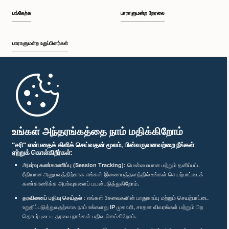
பங்கேற்க
பாராளுமன்ற நேரலை
பாராளுமன்ற உறுப்பினர்கள்
முதற்பக்கம்
பாராளுமன்ற கையடக்க செயலி
உங்கள் அந்தரங்கத்தை நாம் மதிக்கிறோம்
"சரி" என்பதைக் கிளிக் செய்வதன் மூலம், பின்வருவனவற்றை நீங்கள்
ஏற்றுக் கொள்கிறீர்கள்:
அமர்வு கண்காணிப்பு (Session Tracking):
மென்மையான மற்றும் தனிப்பட்ட
ரீதியான அனுபவத்திற்காக எங்கள் இணையத்தளத்தில் உங்கள் செயற்பாட்டைக்
எம்மை பின்தொடர்க :
கண்காணிக்க அமர்வுகளைப் பயன்படுத்துகிறோம்.
தரவினைப் பதிவு செய்தல் :
எங்கள் சேவைகளின் பாதுகாப்பு மற்றும் செயற்பாட்டை
விருதுகள்
உறுதிப்படுத்துவதற்காக நாம் உங்களது IP முகவரி, சாதன விவரங்கள் மற்றும் பிற
தொடர்புடைய தரவை நாங்கள் பதிவு செய்கிறோம்.