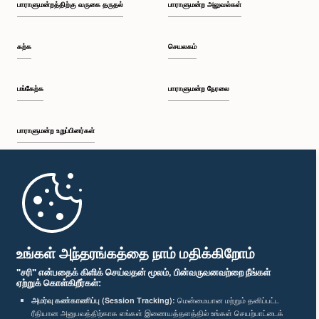
பாராளுமன்றத்திற்கு வருகை தருதல்
பாராளுமன்ற அலுவல்கள்
கற்க
செயலகம்
பங்கேற்க
பாராளுமன்ற நேரலை
பாராளுமன்ற உறுப்பினர்கள்
முதற்பக்கம்
பாராளுமன்ற கையடக்க செயலி
உங்கள் அந்தரங்கத்தை நாம் மதிக்கிறோம்
"சரி" என்பதைக் கிளிக் செய்வதன் மூலம், பின்வருவனவற்றை நீங்கள்
ஏற்றுக் கொள்கிறீர்கள்:
அமர்வு கண்காணிப்பு (Session Tracking):
மென்மையான மற்றும் தனிப்பட்ட
ரீதியான அனுபவத்திற்காக எங்கள் இணையத்தளத்தில் உங்கள் செயற்பாட்டைக்
எம்மை பின்தொடர்க :