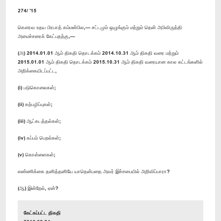
274/ '15
கௌரவ உதய பிரபாத் கம்மன்பில,— சட்டமும் ஒழுங்கும் மற்றும் தென் அபிவிருத்தி
அமைச்சரைக் கேட்பதற்கு,—
(அ) 2014.01.01 ஆம் திகதி தொடக்கம் 2014.10.31 ஆம் திகதி வரை மற்றும்
2015.01.01 ஆம் திகதி தொடக்கம் 2015.10.31 ஆம் திகதி வரையான கால கட்டங்களில்
அறிக்கையிடப்பட்ட,
(i) படுகொலைகள்;
(ii) கற்பழிப்புகள்;
(iii) ஆட்கடத்தல்கள்;
(iv) கப்பம் பெறல்கள்;
(v) கொள்ளைகள்;
எண்ணிக்கை தனித்தனியே யாதென்பதை அவர் இச்சபையில் அறிவிப்பாரா?
(ஆ) இன்றேல், ஏன்?
கேட்கப்பட்ட திகதி