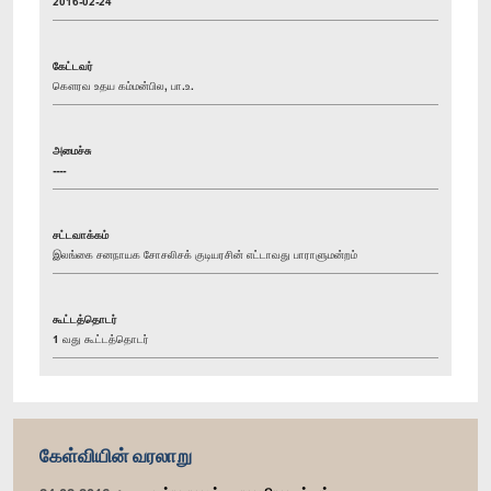
2016-02-24
கேட்டவர்
கௌரவ உதய கம்மன்பில, பா.உ.
அமைச்சு
----
சட்டவாக்கம்
இலங்கை சனநாயக சோசலிசக் குடியரசின் எட்டாவது பாராளுமன்றம்
கூட்டத்தொடர்
1 வது கூட்டத்தொடர்
கேள்வியின் வரலாறு