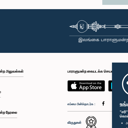
ன்ற அலுவல்கள்
பாராளுமன்ற கையடக்க செயலி
்
உங்
எம்மை பின்தொடர்க :
"சரி
ன்ற நேரலை
கொள்க
விருதுகள்
அ