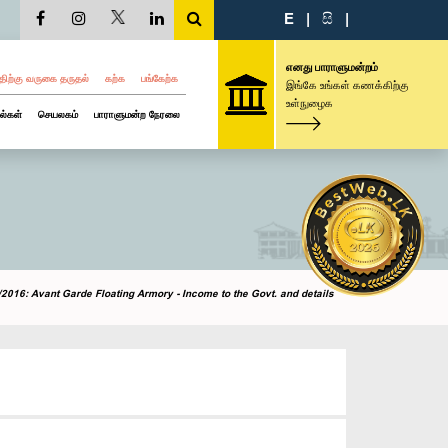
E
|
සි
|
எனது பாராளுமன்றம்
திற்கு வருகை தருதல்
கற்க
பங்கேற்க
இங்கே உங்கள் கணக்கிற்கு
உள்நுழைக
ல்கள்
செயலகம்
பாராளுமன்ற நேரலை
2016: Avant Garde Floating Armory - Income to the Govt. and details