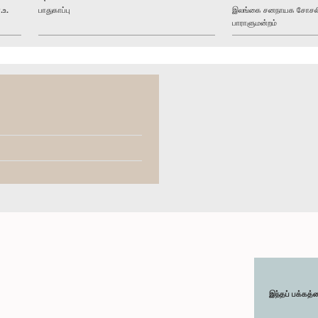
.உ.
பாதுகாப்பு
இலங்கை சனநாயக சோசலிசக
பாராளுமன்றம்
இந்தப் பக்கத்