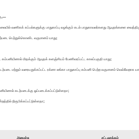
கு,—
ையில் வணிகக் கப்பல்களுக்கு பாதுகாப்பு வழங்கும் கடல் பாதுகாவலர்களது ஆயுதங்களை வைத்திரு
் கடற்படை பெற்றுக்கொண்ட வருமானம் யாது;
ட் கம்பனியினால் மிதக்கும் ஆயுதக் களஞ்சியம் பேணிவரப்பட்ட காலப்பகுதி யாது;
் கடற்படை மற்றும் வரையறுக்கப்பட்ட ரக்னா லங்கா பாதுகாப்பு கம்பனி பெற்ற வருமானம் வெவ்வேறாக யா
னியினால் கடற்படைக்கு ஒப்படைக்கப்பட்டுள்ளதா;
றத்தில் நிரூபிக்கப்பட்டுள்ளதா;
அமைச்சு
சட்டவாக்கம்