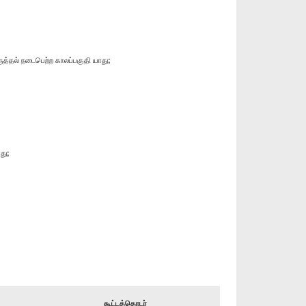
த்தல் நடைபெற்ற காலப்பகுதி யாது;
து;
கூட்டத்தொடர்