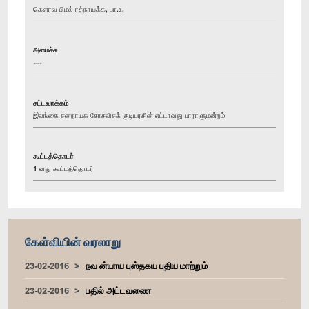
கௌரவ பிமல் ரத்நாயக்க, பா.உ.
அமைச்சு
----
சட்டவாக்கம்
இலங்கை சனநாயக சோசலிசக் குடியரசின் எட்டாவது பாராளுமன்றம்
கூட்டத்தொடர்
1 வது கூட்டத்தொடர்
கேள்வியின் வரலாறு
23-02-2016
நவ ன்யாய புஸ்தகய புதிய மாற்றும்
23-02-2016
பதில் அட்டவணை