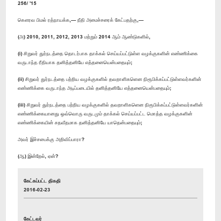
256/ '15
கௌரவ பிமல் ரத்நாயக்க,— நீதி அமைச்சரைக் கேட்பதற்கு,—
(அ) 2010, 2011, 2012, 2013 மற்றும் 2014 ஆம் ஆண்டுகளில்,
(i) சிறுவர் துர்நடத்தை தொடர்பாக தாக்கல் செய்யப்பட்டுள்ள வழக்குகளின் எண்ணிக்கை
வருடாந்த ரீதியாக தனித்தனியே எத்தனையென்பதையும்;
(ii) சிறுவர் துர்நடத்தை பற்றிய வழக்குகளில் தவறாளிகளென நிரூபிக்கப்பட்டுள்ளவர்களின்
எண்ணிக்கை வருடாந்த அடிப்படையில் தனித்தனியே எத்தனையென்பதையும்;
(iii) சிறுவர் துர்நடத்தை பற்றிய வழக்குகளில் தவறாளிகளென நிரூபிக்கப்பட்டுள்ளவர்களின்
எண்ணிக்கையானது ஒவ்வொரு வருடமும் தாக்கல் செய்யப்பட்ட மொத்த வழக்குகளின்
எண்ணிக்கையின் சதவீதமாக தனித்தனியே யாதென்பதையும்;
அவர் இச்சபைக்கு அறிவிப்பாரா?
(ஆ) இன்றேல், ஏன்?
கேட்கப்பட்ட திகதி
2016-02-23
கேட்டவர்