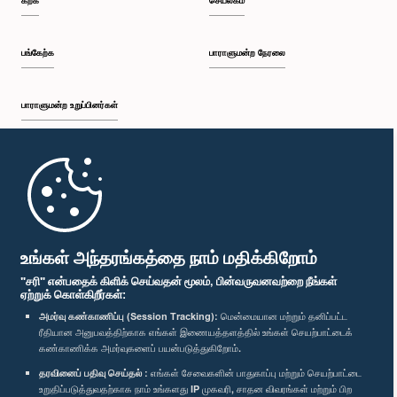
கற்க
செயலகம்
பங்கேற்க
பாராளுமன்ற நேரலை
பாராளுமன்ற உறுப்பினர்கள்
முதற்பக்கம்
பாராளுமன்ற கையடக்க செயலி
உங்கள் அந்தரங்கத்தை நாம் மதிக்கிறோம்
"சரி" என்பதைக் கிளிக் செய்வதன் மூலம், பின்வருவனவற்றை நீங்கள்
ஏற்றுக் கொள்கிறீர்கள்:
அமர்வு கண்காணிப்பு (Session Tracking):
மென்மையான மற்றும் தனிப்பட்ட
ரீதியான அனுபவத்திற்காக எங்கள் இணையத்தளத்தில் உங்கள் செயற்பாட்டைக்
எம்மை பின்தொடர்க :
கண்காணிக்க அமர்வுகளைப் பயன்படுத்துகிறோம்.
தரவினைப் பதிவு செய்தல் :
எங்கள் சேவைகளின் பாதுகாப்பு மற்றும் செயற்பாட்டை
விருதுகள்
உறுதிப்படுத்துவதற்காக நாம் உங்களது IP முகவரி, சாதன விவரங்கள் மற்றும் பிற