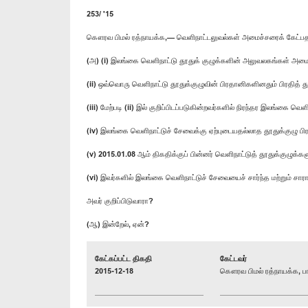
253/ '15
​கௌரவ பிமல் ரத்நாயக்க,— வௌிநாட்டலுவல்கள் அமைச்சரைக் கேட்பத
(அ) (i) இலங்கை வௌிநாட்டு தூதுக் குழுக்களின் அலுவலகங்கள் அமைந
(ii) ஒவ்வொரு வௌிநாட்டு தூதுக்குழுவின் பிரதானிகளினதும் பிரதித்
(iii) மேற்படி (ii) இல் குறிப்பிடப்படுகின்றவர்களில் நிரந்தர இலங்க
(iv) இலங்கை வௌிநாட்டுச் சேவைக்கு ஏற்புடையதல்லாத தூதுக்குழு பிர
(v) 2015.01.08 ஆம் திகதிக்குப் பின்னர் வௌிநாட்டுத் தூதுக்குழுக்
(vi) இவர்களில் இலங்கை வௌிநாட்டுச் சேவையைச் சார்ந்த மற்றும் 
அவர் குறிப்பிடுவாரா?
(ஆ) இன்றேல், ஏன்?
கேட்கப்பட்ட திகதி
கேட்டவர்
2015-12-18
கௌரவ பிமல் ரத்நாயக்க, பா