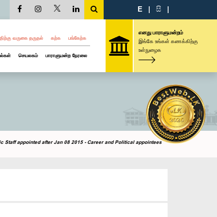
E
|
සි
|
எனது பாராளுமன்றம்
திற்கு வருகை தருதல்
கற்க
பங்கேற்க
இங்கே உங்கள் கணக்கிற்கு
உள்நுழைக
ல்கள்
செயலகம்
பாராளுமன்ற நேரலை
c Staff appointed after Jan 08 2015 - Career and Political appointees