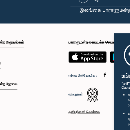
ன்ற அலுவல்கள்
பாராளுமன்ற கையடக்க செயலி
்
உங்
எம்மை பின்தொடர்க :
"சரி
ன்ற நேரலை
கொள்க
விருதுகள்
அ
அ
அ
தனியுரிமைக் கொள்கை
த
உ
த