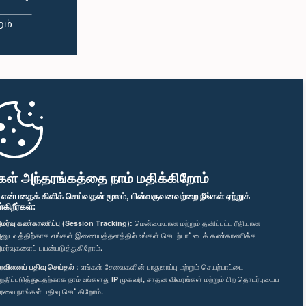
கள் அந்தரங்கத்தை நாம் மதிக்கிறோம்
" என்பதைக் கிளிக் செய்வதன் மூலம், பின்வருவனவற்றை நீங்கள் ஏற்றுக்
ிறீர்கள்:
மர்வு கண்காணிப்பு (Session Tracking):
மென்மையான மற்றும் தனிப்பட்ட ரீதியான
னுபவத்திற்காக எங்கள் இணையத்தளத்தில் உங்கள் செயற்பாட்டைக் கண்காணிக்க
மர்வுகளைப் பயன்படுத்துகிறோம்.
ரவினைப் பதிவு செய்தல் :
எங்கள் சேவைகளின் பாதுகாப்பு மற்றும் செயற்பாட்டை
றுதிப்படுத்துவதற்காக நாம் உங்களது IP முகவரி, சாதன விவரங்கள் மற்றும் பிற தொடர்புடைய
ரவை நாங்கள் பதிவு செய்கிறோம்.