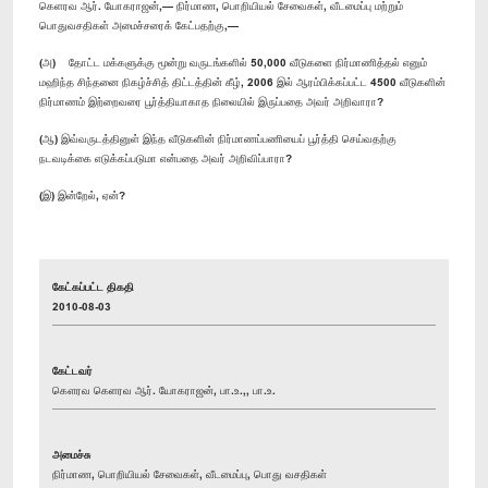
கெளரவ ஆர். யோகராஜன்,— நிர்மாண, பொறியியல் சேவைகள், வீடமைப்பு மற்றும்
பொதுவசதிகள் அமைச்சரைக் கேட்பதற்கு,—
(அ) தோட்ட மக்களுக்கு மூன்று வருடங்களில் 50,000 வீடுகளை நிர்மாணித்தல் எனும்
மஹிந்த சிந்தனை நிகழ்ச்சித் திட்டத்தின் கீழ், 2006 இல் ஆரம்பிக்கப்பட்ட 4500 வீடுகளின்
நிர்மாணம் இற்றைவரை பூர்த்தியாகாத நிலையில் இருப்பதை அவர் அறிவாரா?
(ஆ) இவ்வருடத்தினுள் இந்த வீடுகளின் நிர்மாணப்பணியைப் பூர்த்தி செய்வதற்கு
நடவடிக்கை எடுக்கப்படுமா என்பதை அவர் அறிவிப்பாரா?
(இ) இன்றேல், ஏன்?
கேட்கப்பட்ட திகதி
2010-08-03
கேட்டவர்
கௌரவ கெளரவ ஆர். யோகராஜன், பா.உ.,, பா.உ.
அமைச்சு
நிர்மாண, பொறியியல் சேவைகள், வீடமைப்பு, பொது வசதிகள்