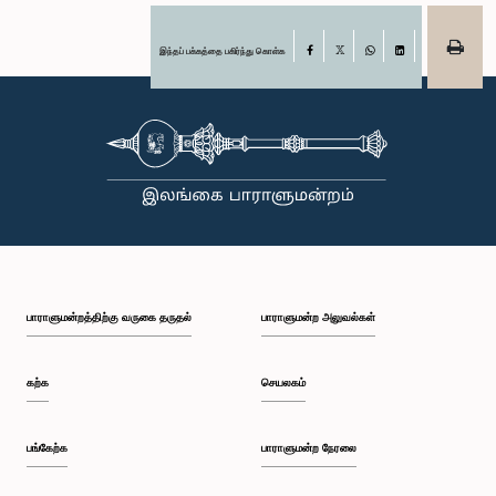
இந்தப் பக்கத்தை பகிர்ந்து கொள்க
Facebook
X
WhatsApp
LinkedIn
பாராளுமன்றத்திற்கு வருகை தருதல்
பாராளுமன்ற அலுவல்கள்
கற்க
செயலகம்
பங்கேற்க
பாராளுமன்ற நேரலை