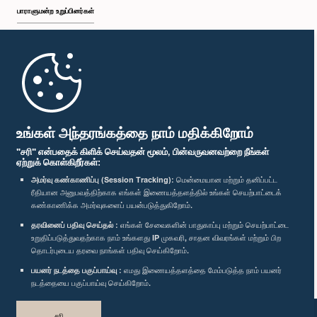
பாராளுமன்ற உறுப்பினர்கள்
முதற்பக்கம்
பாராளுமன்ற கையடக்க செயலி
உங்கள் அந்தரங்கத்தை நாம் மதிக்கிறோம்
"சரி" என்பதைக் கிளிக் செய்வதன் மூலம், பின்வருவனவற்றை நீங்கள்
ஏற்றுக் கொள்கிறீர்கள்:
அமர்வு கண்காணிப்பு (Session Tracking):
மென்மையான மற்றும் தனிப்பட்ட
ரீதியான அனுபவத்திற்காக எங்கள் இணையத்தளத்தில் உங்கள் செயற்பாட்டைக்
எம்மை பின்தொடர்க :
கண்காணிக்க அமர்வுகளைப் பயன்படுத்துகிறோம்.
தரவினைப் பதிவு செய்தல் :
எங்கள் சேவைகளின் பாதுகாப்பு மற்றும் செயற்பாட்டை
விருதுகள்
உறுதிப்படுத்துவதற்காக நாம் உங்களது IP முகவரி, சாதன விவரங்கள் மற்றும் பிற
தொடர்புடைய தரவை நாங்கள் பதிவு செய்கிறோம்.
பயனர் நடத்தை பகுப்பாய்வு :
எமது இணையத்தளத்தை மேம்படுத்த நாம் பயனர்
தனியுரிமைக் கொள்கை
நடத்தையை பகுப்பாய்வு செய்கிறோம்.
பதிப்புரிமை © இலங்கை பாராளுமன்றம்.
சரி