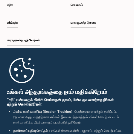
கற்க
செயலகம்
பங்கேற்க
பாராளுமன்ற நேரலை
பாராளுமன்ற உறுப்பினர்கள்
முதற்பக்கம்
பாராளுமன்ற கையடக்க செயலி
உங்கள் அந்தரங்கத்தை நாம் மதிக்கிறோம்
"சரி" என்பதைக் கிளிக் செய்வதன் மூலம், பின்வருவனவற்றை நீங்கள்
ஏற்றுக் கொள்கிறீர்கள்:
அமர்வு கண்காணிப்பு (Session Tracking):
மென்மையான மற்றும் தனிப்பட்ட
ரீதியான அனுபவத்திற்காக எங்கள் இணையத்தளத்தில் உங்கள் செயற்பாட்டைக்
எம்மை பின்தொடர்க :
கண்காணிக்க அமர்வுகளைப் பயன்படுத்துகிறோம்.
தரவினைப் பதிவு செய்தல் :
எங்கள் சேவைகளின் பாதுகாப்பு மற்றும் செயற்பாட்டை