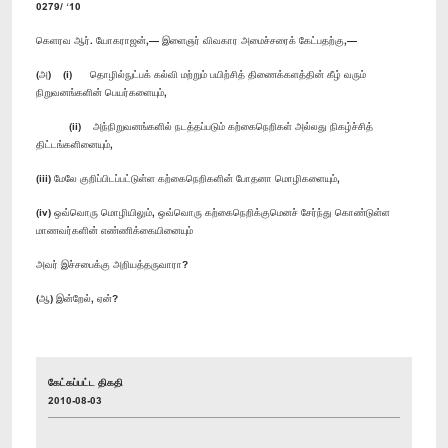
0279/ ‘10
கெளரவ ஆர். யோகராஜன்,— இளைஞர் விவகார அமைச்சரைக் கேட்பதற்கு,—
(அ) (i) தொழில்நுட்பக் கல்வி மற்றும் பயிற்சித் திணைக்களத்தின் கீழ் வரும்
நிறுவனங்களின் பெயர்களையும்,
(ii) அந்நிறுவனங்களில் நடத்தப்படும் கற்கைநெறிகள் அல்லது நிகழ்ச்சித்
திட்டங்களினையும்,
(iii) மேலே குறிப்பிடப்பட்டுள்ள கற்கைநெறிகளின் போதனா மொழிகளையும்,
(iv) ஒவ்வொரு மொழியிலும், ஒவ்வொரு கற்கைநெறிக்குமெனச் சேர்ந்து கொண்டுள்ள
மாணவர்களின் எண்ணிக்கையினையும்
அவர் இச்சபைக்கு அறியத்தருவாரா?
(ஆ) இன்றேல், ஏன்?
கேட்கப்பட்ட திகதி
2010-08-03