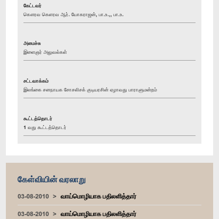
கேட்டவர்
கௌரவ கெளரவ ஆர். யோகராஜன், பா.உ.,, பா.உ.
அமைச்சு
இளைஞர் அலுவல்கள்
சட்டவாக்கம்
இலங்கை சனநாயக சோசலிசக் குடியரசின் ஏழாவது பாராளுமன்றம்
கூட்டத்தொடர்
1 வது கூட்டத்தொடர்
கேள்வியின் வரலாறு
03-08-2010
வாய்மொழியாக பதிலளித்தார்
03-08-2010
வாய்மொழியாக பதிலளித்தார்