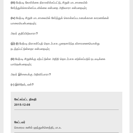
(iii) மேற்படி கோரிக்கை நிராகரிக்கப்பட்டு, சிறுமி பாடசாலையில்
சேர்த்துக்கொள்ளப்படவில்லை என்பதை அறிவாரா என்பதையும்;
(iv) மேற்படி சிறுமி பாடசாலையில் சேர்த்துக் கொள்ளப்படாமைக்கான காரணங்கள்
யாவையென்பதையும்;
அவர் குறிப்பிடுவாரா?
(இ) (i) மேற்படி நிராகரிப்புத் தொடர்பாக முறைசார்ந்த விசாரணையொன்று
நடத்தப்பட்டுள்ளதா என்பதையும்;
(ii) மேற்படி சிறுமிக்கு ஏற்பட்டுள்ள அநீதி தொடர்பாக எடுக்கப்படும் நடவடிக்கை
யாதென்பதையும்;
அவர் இச்சபைக்கு அறிவிப்பாரா?
(ஈ) இன்றேல், ஏன்?
கேட்கப்பட்ட திகதி
2015-12-08
கேட்டவர்
கௌரவ சுனில் ஹந்துன்னெத்தி, பா.உ.