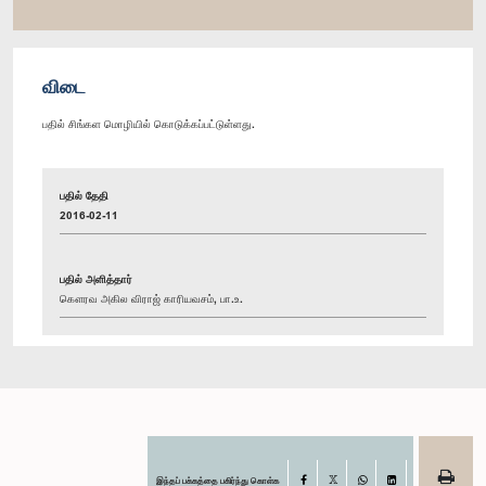
விடை
பதில் சிங்கள மொழியில் கொடுக்கப்பட்டுள்ளது.
பதில் தேதி
2016-02-11
பதில் அளித்தார்
கௌரவ அகில விராஜ் காரியவசம், பா.உ.
இந்தப் பக்கத்தை பகிர்ந்து கொள்க
Facebook