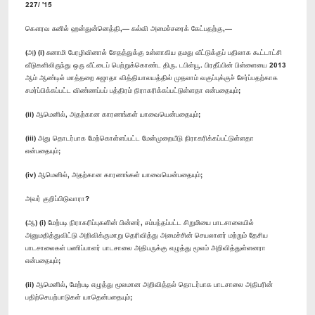
227/ '15
கௌரவ சுனில் ஹன்துன்னெத்தி,— கல்வி அமைச்சரைக் கேட்பதற்கு,—
(அ) (i) சுனாமி பேரழிவினால் சேதத்துக்கு உள்ளாகிய தமது வீட்டுக்குப் பதிலாக கூட்டாட்சி
வீடுகளிலிருந்து ஒரு வீட்டைப் பெற்றுக்கொண்ட திரு. டபிள்யூ. பிரதீப்பின் பிள்ளையை 2013
ஆம் ஆண்டில் மாத்தறை சுஜாதா வித்தியாலயத்தில் முதலாம் வகுப்புக்குச் சேர்ப்பதற்காக
சமர்ப்பிக்கப்பட்ட விண்ணப்பப் பத்திரம் நிராகரிக்கப்பட்டுள்ளதா என்பதையும்;
(ii) ஆமெனில், அதற்கான காரணங்கள் யாவையென்பதையும்;
(iii) அது தொடர்பாக மேற்கொள்ளப்பட்ட மேன்முறையீடு நிராகரிக்கப்பட்டுள்ளதா
என்பதையும்;
(iv) ஆமெனில், அதற்கான காரணங்கள் யாவையென்பதையும்;
அவர் குறிப்பிடுவாரா?
(ஆ) (i) மேற்படி நிராகரிப்புகளின் பின்னர், சம்பந்தப்பட்ட சிறுமியை பாடசாலையில்
அனுமதித்துவிட்டு அறிவிக்குமாறு தெரிவித்து அமைச்சின் செயலாளர் மற்றும் தேசிய
பாடசாலைகள் பணிப்பாளர் பாடசாலை அதிபருக்கு எழுத்து மூலம் அறிவித்துள்ளனரா
என்பதையும்;
(ii) ஆமெனில், மேற்படி எழுத்து மூலமான அறிவித்தல் தொடர்பாக பாடசாலை அதிபரின்
பதிற்செயற்பாடுகள் யாதென்பதையும்;