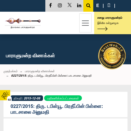
E
|
සි
|
எனது பாராளுமன்றம்
இங்கே உள்நுழைக
பாராளுமன்ற வினாக்கள்
முதற்பக்கம்
பாராளுமன்ற வினாக்கள்
0227/2015: திரு. டபிள்யூ. பிரதீப்பின் பிள்ளை: பாடசாலை அனுமதி
திகதி: 2015-12-08
பதிலளிக்கப்பட்டவைகள்
02
0227/2015: திரு. டபிள்யூ. பிரதீப்பின் பிள்ளை:
பாடசாலை அனுமதி