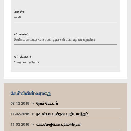
அமைச்சு
கல்வி
சட்டவாக்கம்
இலங்கை சனநாயக சோசலிசக் குடியரசின் எட்டாவது பாராளுமன்றம்
கூட்டத்தொடர்
1 வது கூட்டத்தொடர்
கேள்வியின் வரலாறு
08-12-2015
நேரம் கேட்டார்
11-02-2016
நவ ன்யாய புஸ்தகய புதிய மாற்றும்
11-02-2016
வாய்மொழியாக பதிலளித்தார்