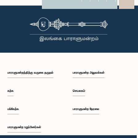
X
WhatsApp
LinkedIn
பாராளுமன்றத்திற்கு வருகை தருதல்
பாராளுமன்ற அலுவல்கள்
கற்க
செயலகம்
பங்கேற்க
பாராளுமன்ற நேரலை
பாராளுமன்ற உறுப்பினர்கள்