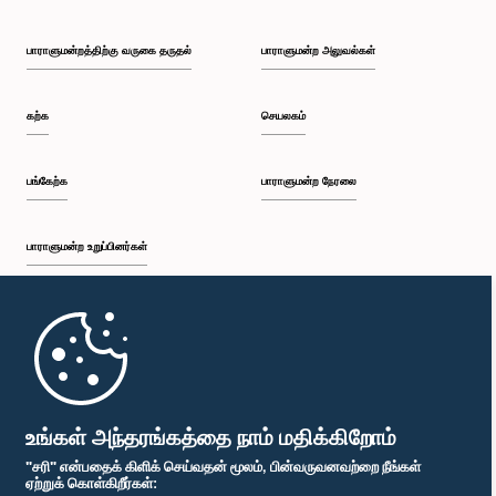
பாராளுமன்றத்திற்கு வருகை தருதல்
பாராளுமன்ற அலுவல்கள்
கற்க
செயலகம்
பங்கேற்க
பாராளுமன்ற நேரலை
பாராளுமன்ற உறுப்பினர்கள்
முதற்பக்கம்
பாராளுமன்ற கையடக்க செயலி
உங்கள் அந்தரங்கத்தை நாம் மதிக்கிறோம்
"சரி" என்பதைக் கிளிக் செய்வதன் மூலம், பின்வருவனவற்றை நீங்கள்
ஏற்றுக் கொள்கிறீர்கள்: