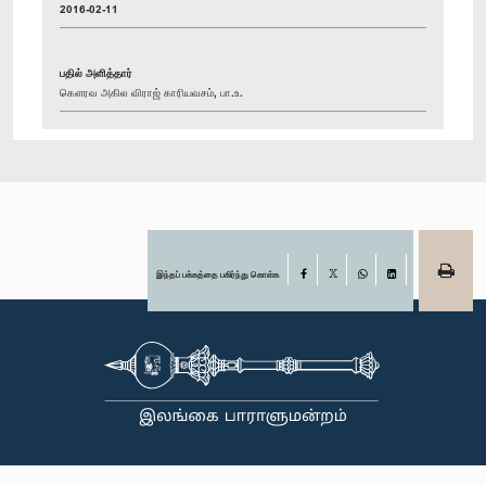
2016-02-11
பதில் அளித்தார்
கௌரவ அகில விராஜ் காரியவசம், பா.உ.
இந்தப் பக்கத்தை பகிர்ந்து கொள்க
Facebook
X
WhatsApp
LinkedIn