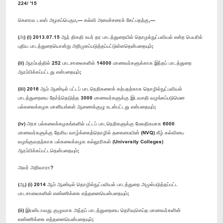
224/ '15
கெளரவ டலஸ் அழகப்பெரும,— கல்வி அமைச்சரைக் கேட்பதற்கு,—
(அ) (i) 2013.07.15 ஆந் திகதி உயர் தர பாடத்துறையில் தொழல்நுட்பவியல் என்ற பெயரில்
புதிய பாடத்துறையொன்று அறிமுகப்படுத்தப்பட்டுள்ளதென்பதையும்;
(ii) ஆரம்பத்தில் 252 பாடசாலைகளில் 14000 மாணவர்களுக்காக இந்தப் பாடத்துறை
ஆரம்பிக்கப்பட்டது என்பதையும்;
(iii) 2016 ஆம் ஆண்டில் பட்டப் பாடநெறிகளைக் கற்பதற்காக தொழில்நுட்பவியல்
பாடத்துறையை தோ்ந்தெடுத்த 3000 மாணவர்களுக்கு இடவசதி வழங்கப்படுமென
பல்கலைக்கழக மானியங்கள் ஆணைக்குழு உடன்பட்டது என்பதையும்;
(iv) அரச பல்கலைக்கழகங்களில் பட்டப் பாடநெறிகளுக்கு மேலதிகமாக 6000
மாணவர்களுக்கு தேசிய வாழ்க்கைத்தொழில் தகைமையின் (NVQ) கீழ் கல்வியை
வழங்குவதற்காக பல்கலைக்கழக கல்லூரிகள் (University Colleges)
ஆரம்பிக்கப்பட்டதென்பதையும்;
அவர் அறிவாரா?
(ஆ) (i) 2014 ஆம் ஆண்டில் தொழில்நுட்பவியல் பாடத்துறை அமுல்படுத்தப்பட்ட
பாடசாலைகளின் எண்ணிக்கை எத்தனையென்பதையும்;
(ii) இரண்டாவது குழுவாக அந்தப் பாடத்துறையை தொிவுசெய்த மாணவர்களின்
எண்ணிக்கை எத்தனையென்பதையும்;