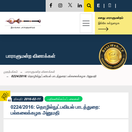
E
|
සි
|
எனது பாராளுமன்றம்
இங்கே உள்நுழைக
பாராளுமன்ற வினாக்கள்
முதற்பக்கம்
பாராளுமன்ற வினாக்கள்
0224/2016: தொழில்நுட்பவியல் பாடத்துறை: பல்கலைக்கழக அனுமதி
திகதி: 2016-02-11
பதிலளிக்கப்பட்டவைகள்
02
0224/2016: தொழில்நுட்பவியல் பாடத்துறை:
பல்கலைக்கழக அனுமதி