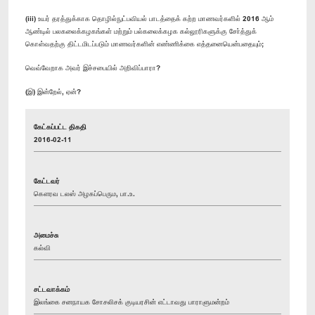
(iii) உயர் தரத்துக்காக தொழில்நுட்பவியல் பாடத்தைக் கற்ற மாணவர்களில் 2016 ஆம்
ஆண்டில் பலகலைக்கழகங்கள் மற்றும் பல்கலைக்கழக கல்லூரிகளுக்கு சோ்த்துக்
கொள்வதற்கு திட்டமிடப்படும் மாணவர்களின் எண்ணிக்கை எத்தனையென்பதையும்;
வெவ்வேறாக அவர் இச்சபையில் அறிவிப்பாரா?
(இ) இன்றேல், ஏன்?
கேட்கப்பட்ட திகதி
2016-02-11
கேட்டவர்
கௌரவ டலஸ் அழகப்பெரும, பா.உ.
அமைச்சு
கல்வி
சட்டவாக்கம்
இலங்கை சனநாயக சோசலிசக் குடியரசின் எட்டாவது பாராளுமன்றம்