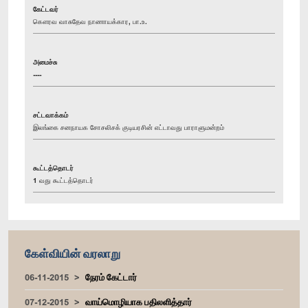
கேட்டவர்
கௌரவ வாசுதேவ நாணாயக்கார, பா.உ.
அமைச்சு
----
சட்டவாக்கம்
இலங்கை சனநாயக சோசலிசக் குடியரசின் எட்டாவது பாராளுமன்றம்
கூட்டத்தொடர்
1 வது கூட்டத்தொடர்
கேள்வியின் வரலாறு
06-11-2015
நேரம் கேட்டார்
07-12-2015
வாய்மொழியாக பதிலளித்தார்