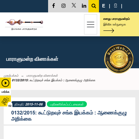
E
|
සි
|
எனது பாராளுமன்றம்
இங்கே உள்நுழைக
பாராளுமன்ற வினாக்கள்
முதற்பக்கம்
பாராளுமன்ற வினாக்கள்
0132/2015: கூட்டுறவுச் சங்க இயக்கம் : ஆணைக்குழு அறிக்கை
பார்க்க
திகதி: 2015-11-06
பதிலளிக்கப்பட்டவைகள்
02
0132/2015: கூட்டுறவுச் சங்க இயக்கம் : ஆணைக்குழு
அறிக்கை