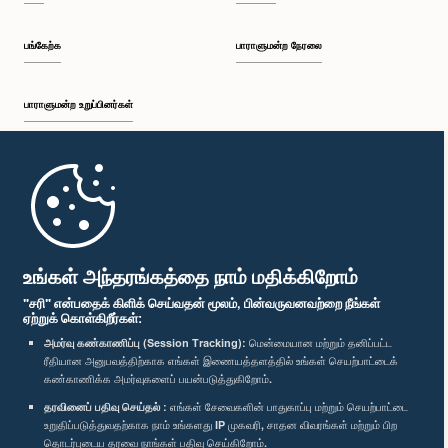
பங்கேற்க
பாராளுமன்ற நேரலை
பாராளுமன்ற உறுப்பினர்கள்
முதற்பக்கம்
பாராளுமன்ற கையடக்க செயலி
உங்கள் அந்தரங்கத்தை நாம் மதிக்கிறோம்
"சரி" என்பதைக் கிளிக் செய்வதன் மூலம், பின்வருவனவற்றை நீங்கள்
ஏற்றுக் கொள்கிறீர்கள்:
அமர்வு கண்காணிப்பு (Session Tracking):
மென்மையான மற்றும் தனிப்பட்ட
ரீதியான அனுபவத்திற்காக எங்கள் இணையத்தளத்தில் உங்கள் செயற்பாட்டைக்
எம்மை பின்தொடர்க :
கண்காணிக்க அமர்வுகளைப் பயன்படுத்துகிறோம்.
தரவினைப் பதிவு செய்தல் :
எங்கள் சேவைகளின் பாதுகாப்பு மற்றும் செயற்பாட்டை
விருதுகள்
உறுதிப்படுத்துவதற்காக நாம் உங்களது IP முகவரி, சாதன விவரங்கள் மற்றும் பிற
தொடர்புடைய தரவை நாங்கள் பதிவு செய்கிறோம்.