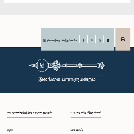
இந்தப் பக்கத்தை பகிர்ந்து கொள்க
Facebook
X
WhatsApp
LinkedIn
பாராளுமன்றத்திற்கு வருகை தருதல்
பாராளுமன்ற அலுவல்கள்
கற்க
செயலகம்