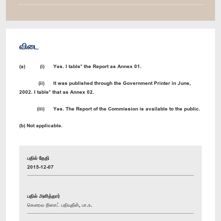
விடை
(a) (i) Yes. I table* the Report as Annex 01.
(ii) It was published through the Government Printer in June,
2002. I table* that as Annex 02.
(iii) Yes. The Report of the Commission is available to the public.
(b) Not applicable.
பதில் தேதி
2015-12-07
பதில் அளித்தார்
கௌரவ றிஸாட் பதியுதீன், பா.உ.