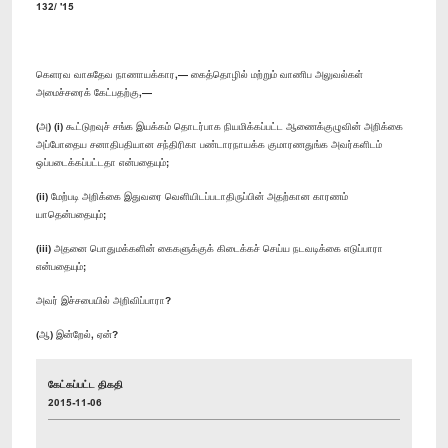
132/ '15
கெளரவ வாசுதேவ நாணாயக்கார,— கைத்தொழில் மற்றும் வாணிப அலுவல்கள்
அமைச்சரைக் கேட்பதற்கு,—
(அ) (i) கூட்டுறவுச் சங்க இயக்கம் தொடர்பாக நியமிக்கப்பட்ட ஆணைக்குழுவின் அறிக்கை
அப்போதைய சனாதிபதியான சந்திரிகா பண்டாரநாயக்க குமாரணதுங்க அவர்களிடம்
ஒப்படைக்கப்பட்டதா என்பதையும்;
(ii) மேற்படி அறிக்கை இதுவரை வெளியிடப்படாதிருப்பின் அதற்கான காரணம்
யாதென்பதையும்;
(iii) அதனை பொதுமக்களின் கைகளுக்குக் கிடைக்கச் செய்ய நடவடிக்கை எடுப்பாரா
என்பதையும்;
அவர் இச்சபையில் அறிவிப்பாரா?
(ஆ) இன்றேல், ஏன்?
கேட்கப்பட்ட திகதி
2015-11-06