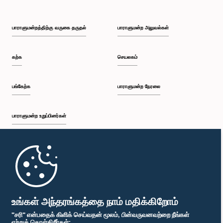
பாராளுமன்றத்திற்கு வருகை தருதல்
பாராளுமன்ற அலுவல்கள்
கற்க
செயலகம்
பங்கேற்க
பாராளுமன்ற நேரலை
பாராளுமன்ற உறுப்பினர்கள்
முதற்பக்கம்
பாராளுமன்ற கையடக்க செயலி
உங்கள் அந்தரங்கத்தை நாம் மதிக்கிறோம்
"சரி" என்பதைக் கிளிக் செய்வதன் மூலம், பின்வருவனவற்றை நீங்கள்
ஏற்றுக் கொள்கிறீர்கள்: