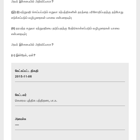
அவர் இச்சபையில் அறிவிப்பாரா?
(இ) (i) ஏற்றுமதி செய்யப்படும் கறுவா உற்பத்திகளின் தரத்தை பரிசோதிப்பதற்கு தற்போது
எடுக்கப்படும் வழிமுறைகள் யாவை என்பதையும்;
(ii) தரமற்ற கறுவா ஏற்றுமதியை தடுப்பதற்கு மேற்கொள்ளப்படும் வழிமுறைகள் யாவை
என்பதையும்;
அவர் இச்சபையில் அறிவிப்பாரா?
(ஈ) இன்றேல், ஏன்?
கேட்கப்பட்ட திகதி
2015-11-06
கேட்டவர்
கௌரவ புத்திக பத்திறண, பா.உ.
அமைச்சு
----