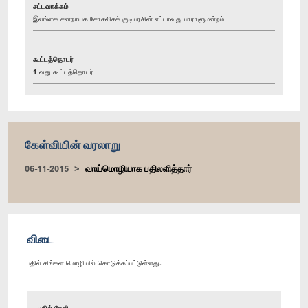
சட்டவாக்கம்
இலங்கை சனநாயக சோசலிசக் குடியரசின் எட்டாவது பாராளுமன்றம்
கூட்டத்தொடர்
1 வது கூட்டத்தொடர்
கேள்வியின் வரலாறு
06-11-2015
வாய்மொழியாக பதிலளித்தார்
விடை
பதில் சிங்கள மொழியில் கொடுக்கப்பட்டுள்ளது.
பதில் தேதி