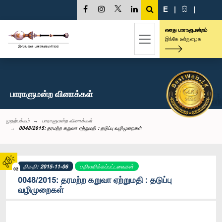
E
|
සි
|
எனது பாராளுமன்றம்
இங்கே உள்நுழைக
பாராளுமன்ற வினாக்கள்
முதற்பக்கம்
பாராளுமன்ற வினாக்கள்
0048/2015: தரமற்ற கறுவா ஏற்றுமதி : தடுப்பு வழிமுறைகள்
திகதி: 2015-11-06
பதிலளிக்கப்பட்டவைகள்
02
0048/2015: தரமற்ற கறுவா ஏற்றுமதி : தடுப்பு
வழிமுறைகள்