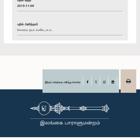
2015-11-06
பதில் அளித்தார்
கௌரவ தயா கமகே, பா.உ.
இந்தப் பக்கத்தை பகிர்ந்து கொள்க
Facebook
X
WhatsApp
LinkedIn