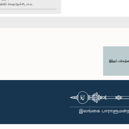
லிப் வெதஆரச்சி, பா.உ.
இந்தப் பக்கத்