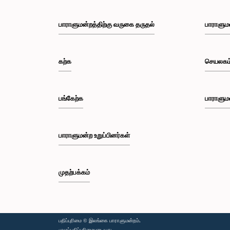
பாராளுமன்றத்திற்கு வருகை தருதல்
பாராளும
கற்க
செயலகம
பங்கேற்க
பாராளும
பாராளுமன்ற உறுப்பினர்கள்
முதற்பக்கம்
பதிப்புரிமை © இலங்கை பாராளுமன்றம்.
முழுப்பதிப்புரிமையுடையது.