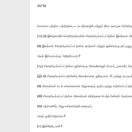
31/'15
கௌரவ புத்திக பத்திறண,— கடற்றொழில் மற்றும் நீரக வளமூல அபிவிர
(அ) (i) இன்றளவில் வெளிநாடுகளில் சிறைபிடிக்கப்பட்டுள்ள இலங்க
(ii) இவர்கள் சிறைபிடிக்கப்பட்டுள்ள நாடுகள் மற்றும் ஒவ்வொரு நா
அவர் இச்சபைக்கு அறிவிப்பாரா?
(ஆ) சிறைபிடிக்கப்பட்டுள்ள ஒவ்வொரு மீனவரினதும் பெயர், முகவரி, 
(இ) (i) சிறைபிடிக்கப்படுகின்ற மீனவர்களை துரிதமாக மீட்பதற்கு நடவ
(ii) மீனவர்கள் கடல் எல்லைகளை மீறுவதைத் தடுப்பதற்கு எடுக்கப்பட
(iii) சிறைபிடிக்கப்பட்டுள்ள மீனவர்கள் விடுதலை பெற்ற பின்னர் அவர
(iv) ஆமெனில், அது எவ்வாறென்பதையும்;
அவர் குறிப்பிடுவாரா?
(ஈ) இன்றேல், ஏன்?