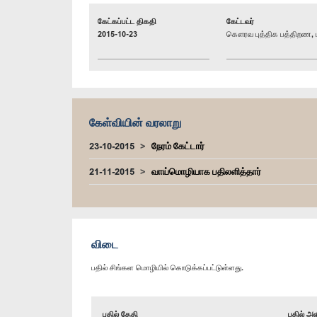
கேட்கப்பட்ட திகதி
கேட்டவர்
2015-10-23
கௌரவ புத்திக பத்திறண, ப
கேள்வியின் வரலாறு
23-10-2015
நேரம் கேட்டார்
21-11-2015
வாய்மொழியாக பதிலளித்தார்
விடை
பதில் சிங்கள மொழியில் கொடுக்கப்பட்டுள்ளது.
பதில் தேதி
பதில் அள