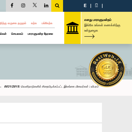
E
|
සි
|
எனது பாராளுமன்றம்
திற்கு வருகை தருதல்
கற்க
பங்கேற்க
இங்கே உங்கள் கணக்கிற்கு
உள்நுழைக
ல்கள்
செயலகம்
பாராளுமன்ற நேரலை
0031/2015: வெளிநாடுகளில் சிறைபிடிக்கப்பட்ட இலங்கை மீனவர்கள் : விபரம்