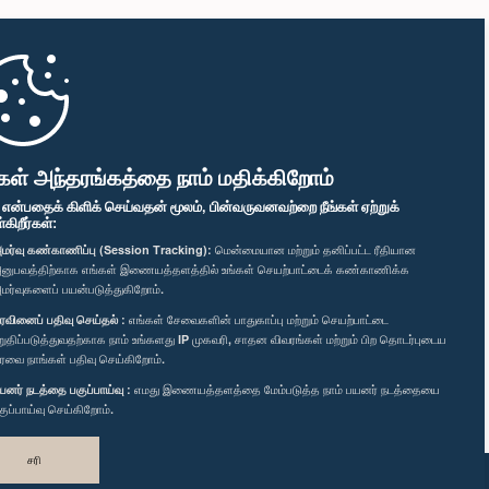
கள் அந்தரங்கத்தை நாம் மதிக்கிறோம்
" என்பதைக் கிளிக் செய்வதன் மூலம், பின்வருவனவற்றை நீங்கள் ஏற்றுக்
ிறீர்கள்:
மர்வு கண்காணிப்பு (Session Tracking):
மென்மையான மற்றும் தனிப்பட்ட ரீதியான
னுபவத்திற்காக எங்கள் இணையத்தளத்தில் உங்கள் செயற்பாட்டைக் கண்காணிக்க
மர்வுகளைப் பயன்படுத்துகிறோம்.
ரவினைப் பதிவு செய்தல் :
எங்கள் சேவைகளின் பாதுகாப்பு மற்றும் செயற்பாட்டை
றுதிப்படுத்துவதற்காக நாம் உங்களது IP முகவரி, சாதன விவரங்கள் மற்றும் பிற தொடர்புடைய
ரவை நாங்கள் பதிவு செய்கிறோம்.
யனர் நடத்தை பகுப்பாய்வு :
எமது இணையத்தளத்தை மேம்படுத்த நாம் பயனர் நடத்தையை
குப்பாய்வு செய்கிறோம்.
சரி
வடிவமைத்து உருவாக்கியது
TekGeeks