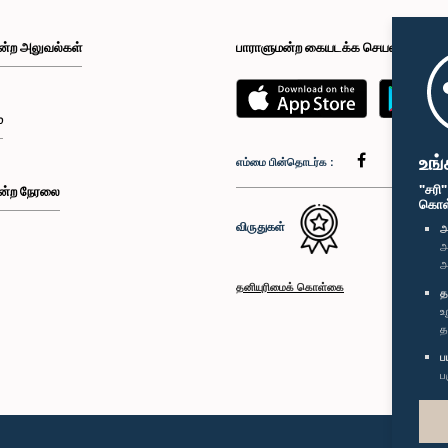
ன்ற அலுவல்கள்
பாராளுமன்ற கையடக்க செயலி
்
உங்
எம்மை பின்தொடர்க :
"சரி
ன்ற நேரலை
கொள்க
விருதுகள்
அ
அ
அ
தனியுரிமைக் கொள்கை
த
உ
த
ப
ப