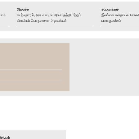
அமைச்சு
சட்டவாக்கம்
ா.உ.
கடற்றொழில், நீரக வளமூல அபிவிருத்தி மற்றும்
இலங்கை சனநாயக சோசலிசக
கிராமியப் பொருளாதார அலுவல்கள்
பாராளுமன்றம்
ித்தார்