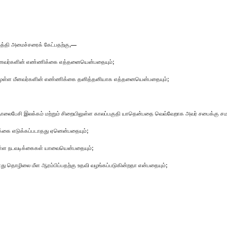
ுத்தி அமைச்சரைக் கேட்பதற்கு,—
ை மீனவர்களின் எண்ணிக்கை எத்தனையென்பதையும்;
ட்டிலுமுள்ள மீனவர்களின் எண்ணிக்கை தனித்தனியாக எத்தனையென்பதையும்;
தொலைபேசி இலக்கம் மற்றும் சிறையிலுள்ள காலப்பகுதி யாதென்பதை வெவ்வேறாக அவர் சபைக்கு சமர்
டிக்கை எடுக்கப்படாதது ஏனென்பதையும்;
்டுள்ள நடவடிக்கைகள் யாவையென்பதையும்;
்களது தொழிலை மீள ஆரம்பிப்பதற்கு உதவி வழங்கப்படுகின்றதா என்பதையும்;