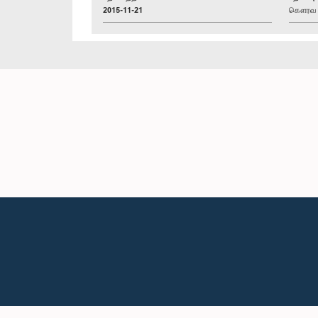
2015-11-21
கௌரவ தி