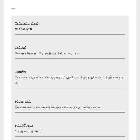
----
கேட்கப்பட்ட திகதி
2015-05-19
கேட்டவர்
கௌரவ கௌரவ சீ.ஏ. சூரியஆரச்சி, பா.உ.,, பா.உ.
அமைச்சு
கொள்கை உருவாக்கம், பொருளாதார அலுவல்கள், சிறுவர், இளைஞர் மற்றும் கலாசார
அ
சட்டவாக்கம்
இலங்கை சனநாயக சோசலிசக் குடியரசின் ஏழாவது பாராளுமன்றம்
கூட்டத்தொடர்
1 வது கூட்டத்தொடர்