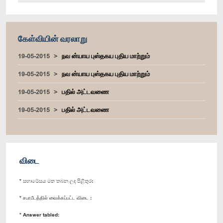
கேள்வியின் வரலாறு
19-05-2015
நவ ன்யாய புஸ்தகய புதிய மாற்றும்
19-05-2015
நவ ன்யாய புஸ்தகய புதிய மாற்றும்
19-05-2015
பதில் அட்டவணை
19-05-2015
பதில் அட்டவணை
விடை
* සභාමේසය මත තබන ලද පිළිතුර:
* சபாபீடத்தில் வைக்கப்பட்ட விடை :
* Answer tabled: