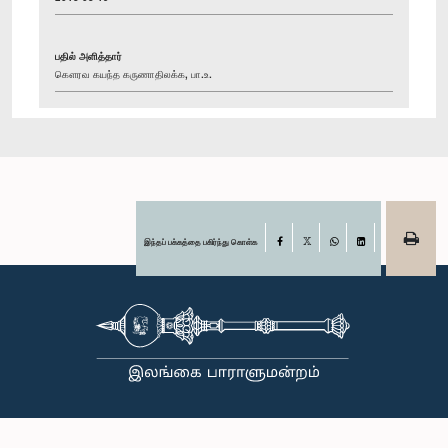
பதில் அளித்தார்
கௌரவ கயந்த கருணாதிலக்க, பா.உ.
இந்தப் பக்கத்தை பகிர்ந்து கொள்க
Facebook
X
WhatsApp
LinkedIn