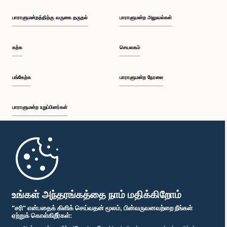
பாராளுமன்றத்திற்கு வருகை தருதல்
பாராளுமன்ற அலுவல்கள்
கற்க
செயலகம்
பங்கேற்க
பாராளுமன்ற நேரலை
பாராளுமன்ற உறுப்பினர்கள்
முதற்பக்கம்
பாராளுமன்ற கையடக்க செயலி
உங்கள் அந்தரங்கத்தை நாம் மதிக்கிறோம்
"சரி" என்பதைக் கிளிக் செய்வதன் மூலம், பின்வருவனவற்றை நீங்கள்
ஏற்றுக் கொள்கிறீர்கள்: