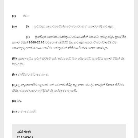
(අ) ඔව්.
(ආ) (i) පුරාවිද්‍යා දෙපාර්තමේන්තුවේ අවසරයකින් තොරව ඉදි කර ඇත.
(ii) පුරාවිද්‍යා දෙපාර්තමේන්තුවේ අවසරයකින් තොරව, තඹලගමුව ප්‍රාදේශීය
සභාව විසින් 2008-2010 වර්ෂවලදී ඉදිකිරීම් සිදු කර ඇති අතර, ඒ අවස්ථාවේදී එම
තොරතුරු අනාවරණය නොවීම හේතුවෙන් නීතිමය පියවර ගෙන නොමැත.
(iii) සුසාන භූමිය පුළුල් කිරීමේ ප්‍රජා අවශ්‍යතාව මත තඹලගමුව ප්‍රාදේශීය සභාව විසින් සිදු
කර ඇත.
(iv) නිශ්චිතව කිව නොහැක.
(ඇ) (i) නැ‍ඟෙනහිර පළාතේ හෝ වෙනත් කිසිදු පළාතක බෞද්ධ නටඹුන් විනාශ කිරීමට
කිසිදු ආයතනයකට ඉඩ දීමක් සිදු කරනු නොලැබේ.
(ii) ඔව්.
(ඈ) පැන නොනඟී.
பதில் தேதி
2015-05-19