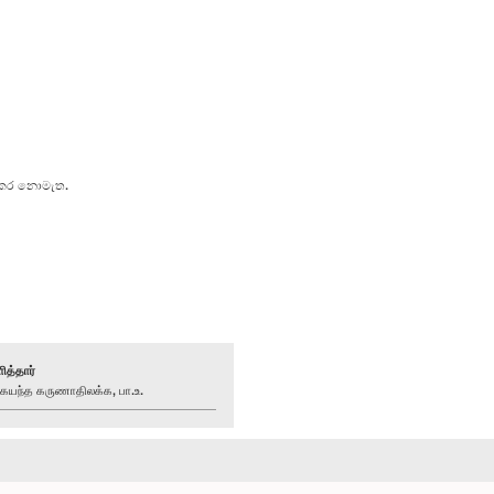
් කර නොමැත.
ித்தார்
ந்த கருணாதிலக்க, பா.உ.