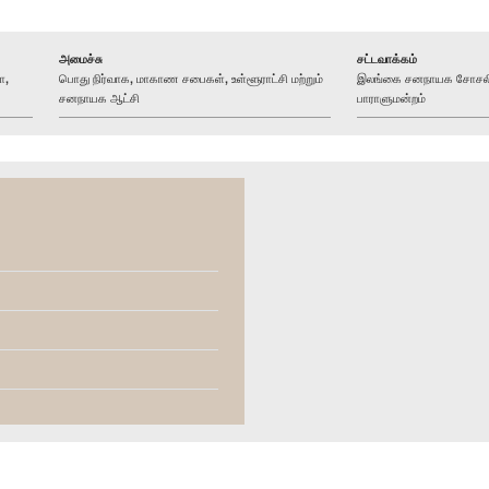
அமைச்சு
சட்டவாக்கம்
ா,
பொது நிர்வாக, மாகாண சபைகள், உள்ளூராட்சி மற்றும்
இலங்கை சனநாயக சோசலிச
சனநாயக ஆட்சி
பாராளுமன்றம்