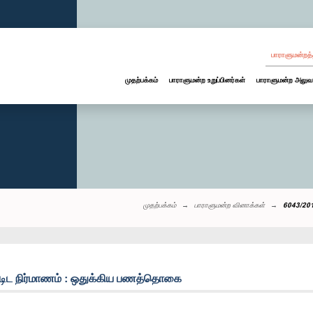
பாராளுமன்றத்
முதற்பக்கம்
பாராளுமன்ற உறுப்பினர்கள்
பாராளுமன்ற அலுவ
முதற்பக்கம்
பாராளுமன்ற வினாக்கள்
6043/201
்டிட நிர்மாணம் : ஒதுக்கிய பணத்தொகை