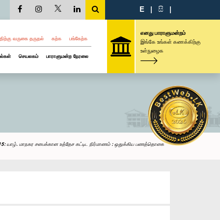
E
|
සි
|
எனது பாராளுமன்றம்
திற்கு வருகை தருதல்
கற்க
பங்கேற்க
இங்கே உங்கள் கணக்கிற்கு
உள்நுழைக
ல்கள்
செயலகம்
பாராளுமன்ற நேரலை
5: யாழ். மாநகர சபைக்கான உத்தேச கட்டிட நிர்மாணம் : ஒதுக்கிய பணத்தொகை