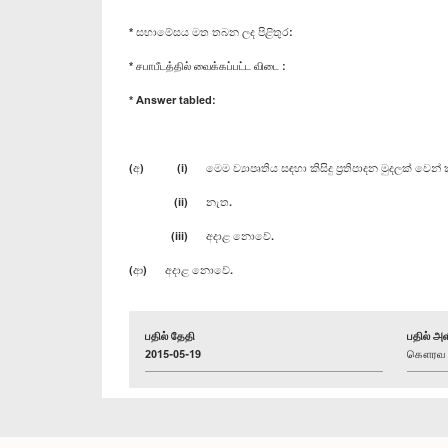
* සභාමේසය මත තබන ලද පිළිතුර:
* சபாபீடத்தில் வைக்கப்பட்ட விடை :
* Answer tabled:
(අ) (i) මෙම ව්‍යාපෘතිය සඳහා කිසිදු ප්‍රතිපාදන මුදලක් වෙන
(ii) නැත.
(iii) අදාළ නොවේ.
(ආ) අදාළ නොවේ.
பதில் தேதி
பதில் அள
2015-05-19
கௌரவ கய