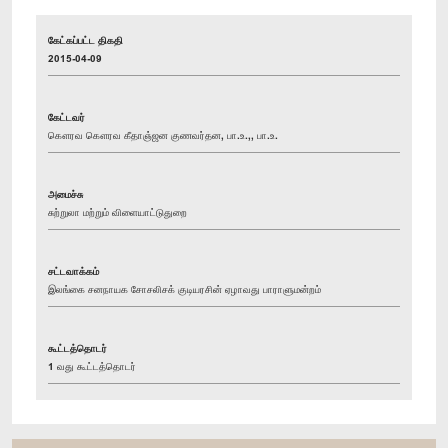
கேட்கப்பட்ட திகதி
2015-04-09
கேட்டவர்
கௌரவ கௌரவ கீதாஞ்ஜன குணவர்தன, பா.உ.,, பா.உ.
அமைச்சு
சுற்றுலா மற்றும் விளையாட்டுதுறை
சட்டவாக்கம்
இலங்கை சனநாயக சோசலிசக் குடியரசின் ஏழாவது பாராளுமன்றம்
கூட்டத்தொடர்
1 வது கூட்டத்தொடர்