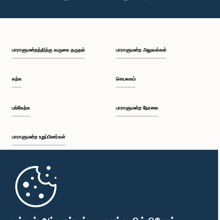
பாராளுமன்றத்திற்கு வருகை தருதல்
பாராளுமன்ற அலுவல்கள்
கற்க
செயலகம்
பங்கேற்க
பாராளுமன்ற நேரலை
பாராளுமன்ற உறுப்பினர்கள்
முதற்பக்கம்
பாராளுமன்ற கையடக்க செயலி