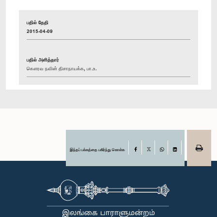
பதில் தேதி
2015-04-09
பதில் அளித்தார்
கௌரவ நவின் திசாநாயக்க, பா.உ.
இந்தப் பக்கத்தை பகிர்ந்து கொள்க
Facebook
X
WhatsApp
LinkedIn