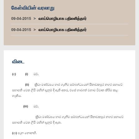
கேள்வியின் வரலாறு
09-04-2015
வாய்மொழியாக பதிலளித்தார்
09-04-2015
வாய்மொழியாக பதிலளித்தார்
விடை
(අ) (i) ඔව්.
(ii) ක්‍රීඩා මණ්ඩපය භාර ගැනීම සම්බන්ධයෙන් සීතාවකපුර නගර සභාවේ
සභාපති වෙත ලිපි මඟින් දැනුම් දී ඇති අතර, එසේ භාරගත් වහාම විවෘත කිරීම කළ
හැකිය.
(iii) ඔව්.
ක්‍රීඩා මණ්ඩපය භාර ගැනීම සම්බන්ධයෙන් සීතාවකපුර නගර සභාවේ
සභාපති වෙත ලිපි මඟින් දැනුම් දී ඇත.
(ආ) පැන නොනඟී.