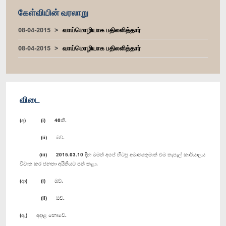
கேள்வியின் வரலாறு
08-04-2015
வாய்மொழியாக பதிலளித்தார்
08-04-2015
வாய்மொழியாக பதிலளித்தார்
விடை
(අ) (i) 46කි.
(ii) ඔව්.
(iii) 2015.03.10 දින මමත් අපේ හිටපු අමාත්‍යතුමාත් එම තැපැල් කාර්යාලය
විවෘත කර ජනතා අයිතියට පත් කළා.
(ආ) (i) ඔව්.
(ii) ඔව්.
(ඇ) අදාළ නොවේ.