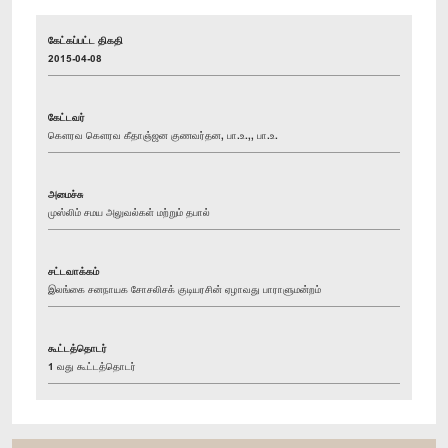
கேட்கப்பட்ட திகதி
2015-04-08
கேட்டவர்
கௌரவ கௌரவ கீதாஞ்ஜன குணவர்தன, பா.உ.,, பா.உ.
அமைச்சு
முஸ்லிம் சமய அலுவல்கள் மற்றும் தபால்
சட்டவாக்கம்
இலங்கை சனநாயக சோசலிசக் குடியரசின் ஏழாவது பாராளுமன்றம்
கூட்டத்தொடர்
1 வது கூட்டத்தொடர்