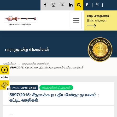
E
|
සි
|
எனது பாராளுமன்றம்
இங்கே உள்நுழைக
பாராளுமன்ற வினாக்கள்
முதற்பக்கம்
பாராளுமன்ற வினாக்கள்
5897/2015: சீதாவக்கபுர புதிய மேல்தர தபாலகம் : கட்டிட வசதிகள்
பார்க்க
திகதி: 2015-04-08
பதிலளிக்கப்பட்டவைகள்
02
5897/2015: சீதாவக்கபுர புதிய மேல்தர தபாலகம் :
கட்டிட வசதிகள்
----