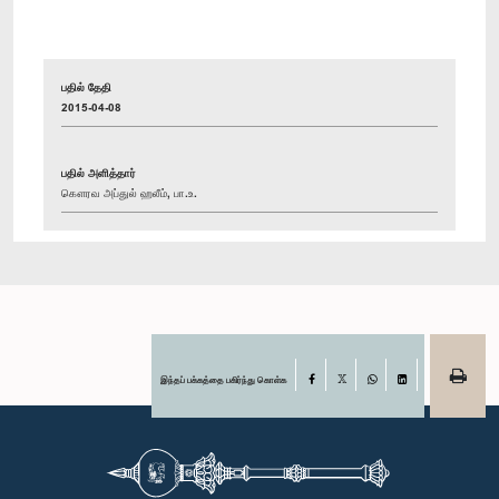
பதில் தேதி
2015-04-08
பதில் அளித்தார்
கௌரவ அப்துல் ஹலீம், பா.உ.
இந்தப் பக்கத்தை பகிர்ந்து கொள்க
Facebook
X
WhatsApp
LinkedIn