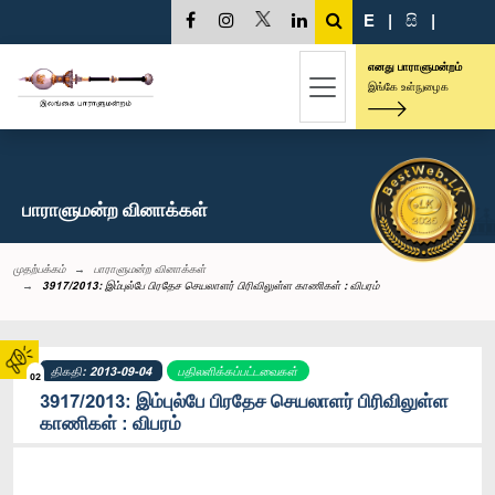
E
|
සි
|
எனது பாராளுமன்றம்
இங்கே உள்நுழைக
பாராளுமன்ற வினாக்கள்
முதற்பக்கம்
பாராளுமன்ற வினாக்கள்
3917/2013: இம்புல்பே பிரதேச செயலாளர் பிரிவிலுள்ள காணிகள் : விபரம்
திகதி: 2013-09-04
பதிலளிக்கப்பட்டவைகள்
02
3917/2013: இம்புல்பே பிரதேச செயலாளர் பிரிவிலுள்ள
காணிகள் : விபரம்