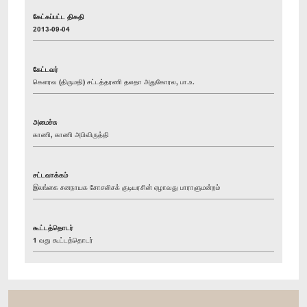
கேட்கப்பட்ட திகதி
2013-09-04
கேட்டவர்
கௌரவ (திருமதி) சட்டத்தரணி தலதா அதுகோரல, பா.உ.
அமைச்சு
காணி, காணி அபிவிருத்தி
சட்டவாக்கம்
இலங்கை சனநாயக சோசலிசக் குடியரசின் ஏழாவது பாராளுமன்றம்
கூட்டத்தொடர்
1 வது கூட்டத்தொடர்