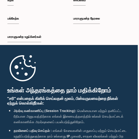
கற்க
செயலகம்
பங்கேற்க
பாராளுமன்ற நேரலை
பாராளுமன்ற உறுப்பினர்கள்
முதற்பக்கம்
பாராளுமன்ற கையடக்க செயலி
உங்கள் அந்தரங்கத்தை நாம் மதிக்கிறோம்
"சரி" என்பதைக் கிளிக் செய்வதன் மூலம், பின்வருவனவற்றை நீங்கள்
ஏற்றுக் கொள்கிறீர்கள்:
அமர்வு கண்காணிப்பு (Session Tracking):
மென்மையான மற்றும் தனிப்பட்ட
ரீதியான அனுபவத்திற்காக எங்கள் இணையத்தளத்தில் உங்கள் செயற்பாட்டைக்
எம்மை பின்தொடர்க :
கண்காணிக்க அமர்வுகளைப் பயன்படுத்துகிறோம்.
தரவினைப் பதிவு செய்தல் :
எங்கள் சேவைகளின் பாதுகாப்பு மற்றும் செயற்பாட்டை
விருதுகள்
உறுதிப்படுத்துவதற்காக நாம் உங்களது IP முகவரி, சாதன விவரங்கள் மற்றும் பிற