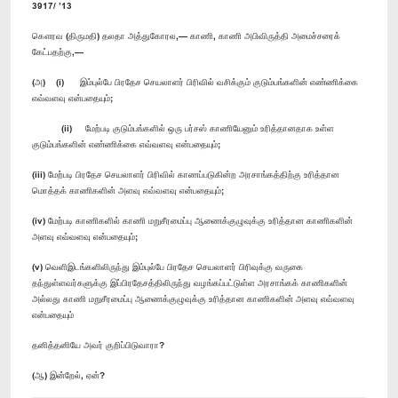
3917/ ’13
கௌரவ (திருமதி) தலதா அத்துகோரல,— காணி, காணி அபிவிருத்தி அமைச்சரைக்
கேட்பதற்கு,—
(அ) (i) இம்புல்பே பிரதேச செயலாளர் பிரிவில் வசிக்கும் குடும்பங்களின் எண்ணிக்கை
எவ்வளவு என்பதையும்;
(ii) மேற்படி குடும்பங்களில் ஒரு பர்சஸ் காணியேனும் உரித்தானதாக உள்ள
குடும்பங்களின் எண்ணிக்கை எவ்வளவு என்பதையும்;
(iii) மேற்படி பிரதேச செயலாளர் பிரிவில் காணப்படுகின்ற அரசாங்கத்திற்கு உரித்தான
மொத்தக் காணிகளின் அளவு எவ்வளவு என்பதையும்;
(iv) மேற்படி காணிகளில் காணி மறுசீரமைப்பு ஆணைக்குழுவுக்கு உரித்தான காணிகளின்
அளவு எவ்வளவு என்பதையும்;
(v) வெளிஇடங்களிலிருந்து இம்புல்பே பிரதேச செயலாளர் பிரிவுக்கு வருகை
தந்துள்ளவர்களுக்கு இப்பிரதேசத்திலிருந்து வழங்கப்பட்டுள்ள அரசாங்கக் காணிகளின்
அல்லது காணி மறுசீரமைப்பு ஆணைக்குழுவுக்கு உரித்தான காணிகளின் அளவு எவ்வளவு
என்பதையும்
தனித்தனியே அவர் குறிப்பிடுவாரா?
(ஆ) இன்றேல், ஏன்?