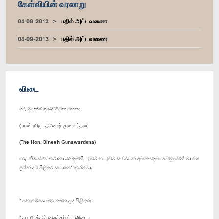
கேள்வியின் வரலாறு
04-09-2013
பதில் அட்டவணை
04-09-2013
பதில் அட்டவணை
விடை
ගරු දිනේෂ් ගුණවර්ධන මහතා
(மாண்புமிகு தினேஷ் குணவர்தன)
(The Hon. Dinesh Gunawardena)
ගරු නියෝජ්‍ය කථානායකතුමනි, ඉඩම් හා ඉඩම් සංවර්ධන අමාත්‍යතුමා වෙනුවෙන් මා එම
ප්‍රශ්නයට පිළිතුර සභාගත* කරනවා.
* සභාමේසය මත තබන ලද පිළිතුර:
* சபாபீடத்தில் வைக்கப்பட்ட விடை :