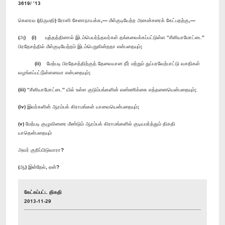
3619/ ’13
கெளரவ (திருமதி) ரோஸி சேனாநாயக்க,— மீள்குடியேற்ற அமைச்சரைக் கேட்பதற்கு,—
(அ) (i) யுத்தத்தினால் இடம்பெயர்ந்தவர்கள் தங்கவைக்கப்பட்டுள்ள “சீனியாமோட்டை”
பிரதேசத்தில் மீள்குடியேற்றம் இடம்பெறுகின்றதா என்பதையும்;
(ii) மேற்படி பிரதேசத்திற்குத் தேவையான நீர் மற்றும் துப்பரவேற்பாட்டு வசதிகள்
வழங்கப்பட்டு்ள்ளனவா என்பதையும்;
(iii) “சீனியாமோட்டை” யில் உள்ள குடும்பங்களின் எண்ணிக்கை எத்தனையென்பதையும்;
(iv) இவர்களின் ஆரம்பக் கிராமங்கள் யாவையென்பதையும்;
(v) மேற்படி குழுவினரை மீண்டும் ஆரம்பக் கிராமங்களில் குடியமர்த்தும் திகதி
யாதென்பதையும்
அவர் குறிப்பிடுவாரா?
(ஆ) இன்றேல், ஏன்?
கேட்கப்பட்ட திகதி
2013-11-29