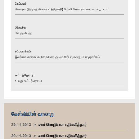
கேட்டவர்
கௌரவ (திருமதி) கெளரவ (திருமதி) ரோஸி சேனாநாயக்க, பா.உ.,, பா.உ.
அமைச்சு
மீள் குடியேற்ற
சட்டவாக்கம்
இலங்கை சனநாயக சோசலிசக் குடியரசின் ஏழாவது பாராளுமன்றம்
கூட்டத்தொடர்
1 வது கூட்டத்தொடர்
கேள்வியின் வரலாறு
29-11-2013
வாய்மொழியாக பதிலளித்தார்
29-11-2013
வாய்மொழியாக பதிலளித்தார்