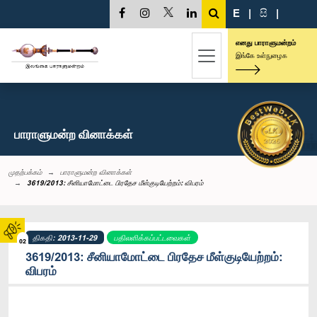
E
|
සි
|
எனது பாராளுமன்றம்
இங்கே உள்நுழைக
பாராளுமன்ற வினாக்கள்
முதற்பக்கம்
பாராளுமன்ற வினாக்கள்
3619/2013: சீனியாமோட்டை பிரதேச மீள்குடியேற்றம்: விபரம்
திகதி: 2013-11-29
பதிலளிக்கப்பட்டவைகள்
02
3619/2013: சீனியாமோட்டை பிரதேச மீள்குடியேற்றம்:
விபரம்