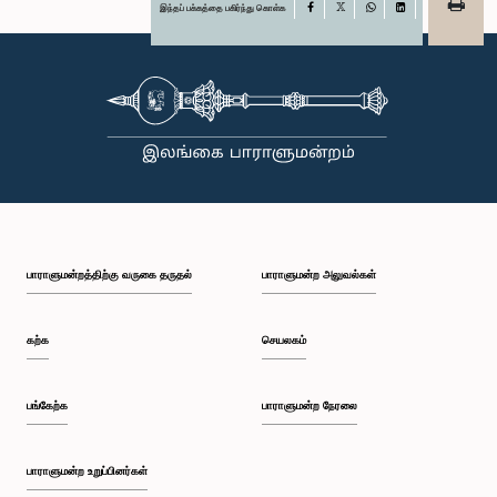
இந்தப் பக்கத்தை பகிர்ந்து கொள்க
Facebook
X
WhatsApp
LinkedIn
பாராளுமன்றத்திற்கு வருகை தருதல்
பாராளுமன்ற அலுவல்கள்
கற்க
செயலகம்
பங்கேற்க
பாராளுமன்ற நேரலை
பாராளுமன்ற உறுப்பினர்கள்