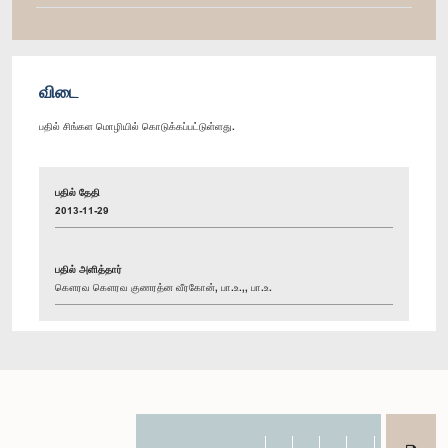
விடை
பதில் சிங்கள மொழியில் கொடுக்கப்பட்டுள்ளது.
பதில் தேதி
2013-11-29
பதில் அளித்தார்
கௌரவ கௌரவ குணரத்ன வீரகோன், பா.உ.,, பா.உ.