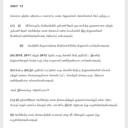
3587/ ’13
கௌரவ புத்திக பதிரண,— கலாசார, கலை அலுவல்கள் அமைச்சரைக் கேட்பதற்கு,—
(அ) (i) நீர்கொழும்பு பிரதேசத்தில் ருக்மணீ தேவி ஞாபகார்த்த நூதனசாலை மற்றும்
ருக்மணீ தேவி அரங்கேற்ற கலை நிலையம் என்ற பெயர்களில் இரு நிறுவனங்கள்
பேணிவரப்படுகின்றதென்பதை அறிவாரா என்பதையும்;
(ii) அவற்றின் நிருவாகத்தை மேற்கொள்கின்ற நிறுவனம் யாதென்பதையும்;
(iii) 2010, 2011 மற்றும் 2012 ஆகிய வருடங்களில் மேற் குறிப்பிட்ட இரண்டு
நிறுவனங்களும் பெற்ற வருடாந்த வருமானம் தனித்தனியாக யாதென்பதையும்;
(iv) மேற்படி (iii) இல் குறிப்பிடப்பட்டுள்ள வருடங்களில் மேற்படி நிறுவனங்களின் சம்பளம்
மற்றும் ஏனைய செலவுகளுக்காக செலவிடப்பட்ட மொத்தச் செலவு வருட ரீதியாக
தனித்தனியாக எவ்வளவென்பதையும்
அவர் இச்சபைக்கு அறிவிப்பாரா?
(ஆ) (i) ருக்மணீதேவி அரங்கேற்ற கலை நிலையத்திலும் நூதனசாலையிலும் உள்ள அரிய
பொருட்களும் புகைப்படங்களும் உரிய பராமரிப்பு இன்றி அழிவடைந்து வருகின்றதென்பதையும்;
(ii) அரங்கேற்ற கலை நிலையத்தின் கூரையும் மழை நீர் பீலிகளும் பழுதடைந்து
வருகின்றதென்பதையும்