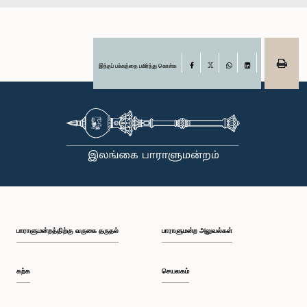
இந்தப் பக்கத்தை பகிர்ந்து கொள்க
Facebook
X
WhatsApp
LinkedIn
பாராளுமன்றத்திற்கு வருகை தருதல்
பாராளுமன்ற அலுவல்கள்
கற்க
செயலகம்