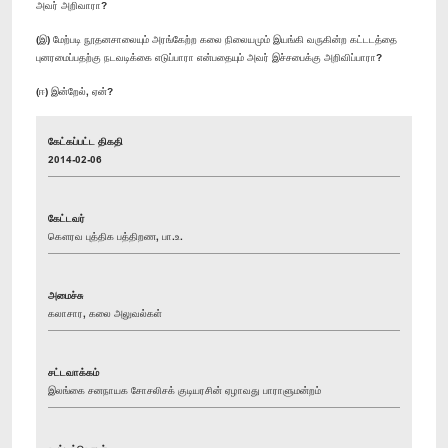
அவர் அறிவாரா?
(இ) மேற்படி நூதனசாலையும் அரங்கேற்ற கலை நிலையமும் இயங்கி வருகின்ற கட்டடத்தை
புனரமைப்பதற்கு நடவடிக்கை எடுப்பாரா என்பதையும் அவர் இச்சபைக்கு அறிவிப்பாரா?
(ஈ) இன்றேல், ஏன்?
கேட்கப்பட்ட திகதி
2014-02-06
கேட்டவர்
கௌரவ புத்திக பத்திறண, பா.உ.
அமைச்சு
கலாசார, கலை அலுவல்கள்
சட்டவாக்கம்
இலங்கை சனநாயக சோசலிசக் குடியரசின் ஏழாவது பாராளுமன்றம்