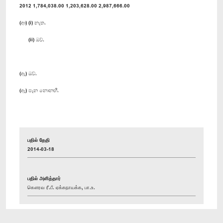
2012 1,784,038.00 1,203,628.00 2,987,666.00
(ආ) (i) නැත.
(ii) ඔව්.
(ඇ) ඔව්.
(ඈ) පැන නොනඟී.
பதில் தேதி
2014-03-18
பதில் அளித்தார்
கௌரவ ரீ.பீ. ஏக்கநாயக்க, பா.உ.