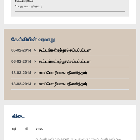
கூட்டத்தொடர்
1 வது கூட்டத்தொடர்
கேள்வியின் வரலாறு
06-02-2014
கூட்டங்கள் ரத்து செய்யப்பட்டன
06-02-2014
கூட்டங்கள் ரத்து செய்யப்பட்டன
18-03-2014
வாய்மொழியாக பதிலளித்தார்
18-03-2014
வாய்மொழியாக பதிலளித்தார்
விடை
(අ) (i) නැත.
රුක්මණී දේවි අනුස්මරණ කෞතුකාගාරය සහ රුක්මණී දේවි රංග