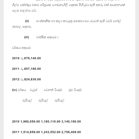
ශිල්ප කේන්ද්‍රය එකම පරිශ්‍රයක ගොඩනැගිලි දෙකක පිහිටුවා ඇති අතර, එක් ආයතනයක්
ලෙස පාලනය වේ.
(ii) සංස්කෘතික හා කලා කටයුතු අමාත්‍යාංශය යටතේ ඇති ටවර් හෝල්
රඟහල පදනම.
(iii) වාර්ෂික ආදායම :
වර්ෂය ආදායම
2010 රු.676,140.00
2011 රු.857,160.00
2012 රු.824,830.00
(iv) වර්ෂය වැටුප් වෙනත් වියදම් මුළු වියදම්
රුපියල් රුපියල් රුපියල්
2010 1,960,050.00 1,180,110.00 3,140,160.00
2011 1,514,856.00 1,243,552.00 2,758,408.00