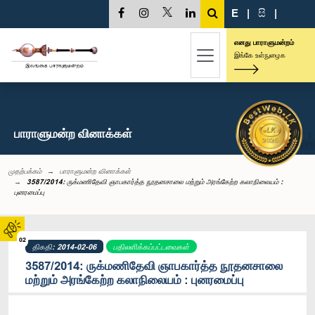
E
|
සි
|
எனது பாராளுமன்றம்
இங்கே உள்நுழைக
பாராளுமன்ற வினாக்கள்
முதற்பக்கம்
பாராளுமன்ற வினாக்கள்
3587/2014: ருக்மணிதேவி ஞாபகார்த்த நூதனசாலை மற்றும் அரங்கேற்ற கலாநிலையம் :
புனரமைப்பு
02
திகதி: 2014-02-06
பதிலளிக்கப்பட்டவைகள்
3587/2014: ருக்மணிதேவி ஞாபகார்த்த நூதனசாலை
மற்றும் அரங்கேற்ற கலாநிலையம் : புனரமைப்பு