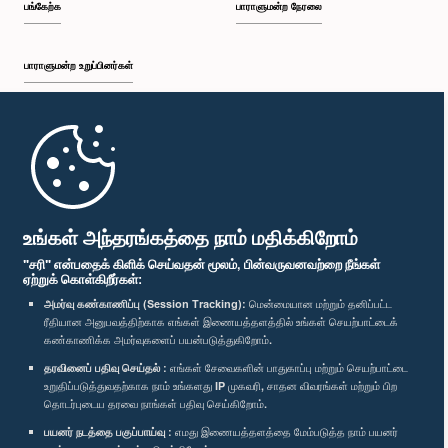
பங்கேற்க
பாராளுமன்ற நேரலை
பாராளுமன்ற உறுப்பினர்கள்
முதற்பக்கம்
பாராளுமன்ற கையடக்க செயலி
உங்கள் அந்தரங்கத்தை நாம் மதிக்கிறோம்
"சரி" என்பதைக் கிளிக் செய்வதன் மூலம், பின்வருவனவற்றை நீங்கள்
ஏற்றுக் கொள்கிறீர்கள்:
அமர்வு கண்காணிப்பு (Session Tracking):
மென்மையான மற்றும் தனிப்பட்ட
ரீதியான அனுபவத்திற்காக எங்கள் இணையத்தளத்தில் உங்கள் செயற்பாட்டைக்
எம்மை பின்தொடர்க :
கண்காணிக்க அமர்வுகளைப் பயன்படுத்துகிறோம்.
தரவினைப் பதிவு செய்தல் :
எங்கள் சேவைகளின் பாதுகாப்பு மற்றும் செயற்பாட்டை
விருதுகள்
உறுதிப்படுத்துவதற்காக நாம் உங்களது IP முகவரி, சாதன விவரங்கள் மற்றும் பிற
தொடர்புடைய தரவை நாங்கள் பதிவு செய்கிறோம்.
பயனர் நடத்தை பகுப்பாய்வு :
எமது இணையத்தளத்தை மேம்படுத்த நாம் பயனர்
தனியுரிமைக் கொள்கை