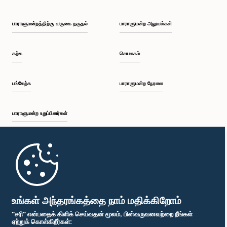
பாராளுமன்றத்திற்கு வருகை தருதல்
பாராளுமன்ற அலுவல்கள்
கற்க
செயலகம்
பங்கேற்க
பாராளுமன்ற நேரலை
பாராளுமன்ற உறுப்பினர்கள்
முதற்பக்கம்
பாராளுமன்ற கையடக்க செயலி
உங்கள் அந்தரங்கத்தை நாம் மதிக்கிறோம்
"சரி" என்பதைக் கிளிக் செய்வதன் மூலம், பின்வருவனவற்றை நீங்கள்
ஏற்றுக் கொள்கிறீர்கள்: