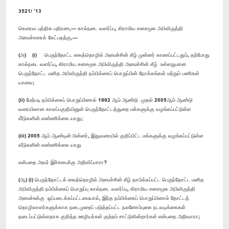
3521/ ’13
கௌரவ புத்திக பதிரண,— கால்நடை வளர்ப்பு, கிராமிய சனசமூக அபிவிருத்தி
அமைச்சரைக் கேட்பதற்கு,—
(அ) (i) பெருந்தோட்ட கைத்தொழில் அமைச்சின் கீழ் முன்னர் காணப்பட்டதும், தற்போது
கால்நடை வளர்ப்பு, கிராமிய சனசமூக அபிவிருத்தி அமைச்சின் கீழ் உள்ளதுமான
பெருந்தோட்ட மனித அபிவிருத்தி நம்பிக்கைப் பொறுப்பின் நோக்கங்கள் மற்றும் பணிகள்
யாவை;
(ii) மேற்படி நம்பிக்கைப் பொறுப்பினால் 1992 ஆம் ஆண்டு முதல் 2005ஆம் ஆண்டு
வரையிலான காலப்பகுதியினுள் பெருந்தோட்டத்துறை மக்களுக்கு வழங்கப்பட்டுள்ள
வீ்டுகளின் எண்ணிக்கை யாது;
(iii) 2005 ஆம் ஆண்டின் பின்னர், இதுவரையில் குறிப்பிட்ட மக்களுக்கு வழங்கப்பட்டுள்ள
வீடுகளின் எண்ணிக்கை யாது
என்பதை அவர் இச்சபைக்கு அறிவிப்பாரா?
(ஆ) (i) பெருந்தோட்டக் கைத்தொழில் அமைச்சின் கீழ் தாபிக்கப்பட்ட பெருந்தோட்ட மனித
அபிவிருத்தி நம்பிக்கைப் பொறுப்பு கால்நடை வளர்ப்பு, கிராமிய சனசமூக அபிவிருத்தி
அமைச்சுக்கு ஒப்படைக்கப்பட்டமையால், இந்த நம்பிக்கைப் பொறுப்பினால் தோட்டத்
தொழிலாளர்களுக்காக நடைமுறைப் படுத்தப்பட்ட நலனோம்புகை நடவடிக்கைகள்
தடைப்பட்டுள்ளதாக குறித்த ஊழியர்கள் குற்றம் சாட்டுகின்றார்கள் என்பதை அறிவாரா;