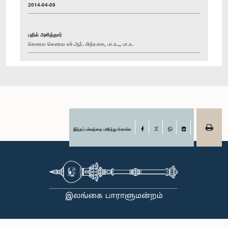
2014-04-09
பதில் அளித்தார்
கௌரவ கௌரவ எச்.ஆர். மித்ரபால, பா.உ.,, பா.உ.
இந்தப் பக்கத்தை பகிர்ந்து கொள்க
Facebook
X
WhatsApp
LinkedIn