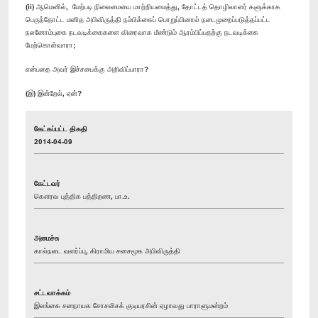
(ii) ஆமெனில், மேற்படி நிலைமையை மாற்றியமைத்து, தோட்டத் தொழிலாளர் களுக்காக
பெருந்தோட்ட மனித அபிவிருத்தி நம்பிக்கைப் பொறுப்பினால் நடைமுறைப்படுத்தப்பட்ட
நலனோம்புகை நடவடிக்கைகளை விரைவாக மீண்டும் ஆரம்பிப்பதற்கு நடவடிக்கை
மேற்கொள்வாரா;
என்பதை அவர் இச்சபைக்கு அறிவிப்பாரா?
(இ) இன்றேல், ஏன்?
கேட்கப்பட்ட திகதி
2014-04-09
கேட்டவர்
கௌரவ புத்திக பத்திறண, பா.உ.
அமைச்சு
கால்நடை வளர்ப்பு, கிராமிய சனசமூக அபிவிருத்தி
சட்டவாக்கம்
இலங்கை சனநாயக சோசலிசக் குடியரசின் ஏழாவது பாராளுமன்றம்