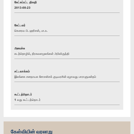
கேட்கப்பட்ட திகதி
2013-08-23
கேட்டவர்
கௌரவ பி. ஹரிசன், பா.உ.
அமைச்சு
கடற்றொழில், நீரகவளமூலங்கள் அபிவிருத்தி
சட்டவாக்கம்
இலங்கை சனநாயக சோசலிசக் குடியரசின் ஏழாவது பாராளுமன்றம்
கூட்டத்தொடர்
1 வது கூட்டத்தொடர்
கேள்வியின் வரலாறு