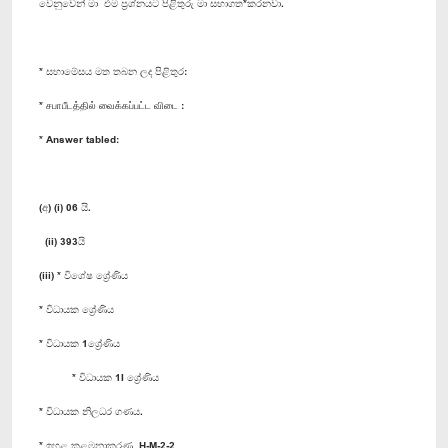
වෙනුවෙන් මා එම ප්‍රශ්නයට පිළිතුරු මා සභාගත*කරනවා.
* සභාමේසය මත තබන ලද පිළිතුර:
* சபாபீடத்தில் வைக்கப்பட்ட விடை :
* Answer tabled:
(අ) (i) 06 යි.
(ii) 393යි
(iii) * විශේෂ ශ්‍රේණිය
* විධායක ශ්‍රේණිය
* විධායක 1ශ්‍රේණිය
* විධායක 1I ශ්‍රේණිය
* විධායක නිලධර ගණය.
* ඉහළ කළමනාකරණ H-M-2-2