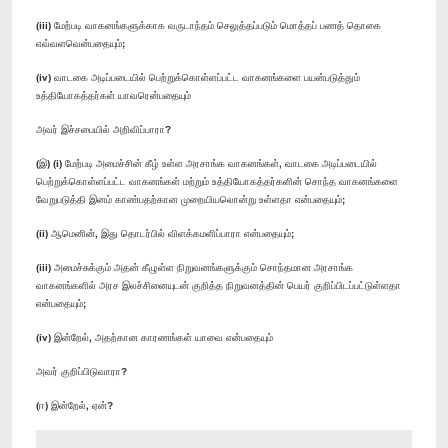
(iii) மேற்படி வாகனங்களுக்காக வருடாந்தம் செலுத்தப்படும் மொத்தப் பணத் தொகை
எவ்வளவென்பதையும்;
(iv) வாடகை அடிப்படையில் பெற்றுக்கொள்ளப்பட்ட வாகனங்களை பயன்படுத்தும்
உத்தியோகத்தர்கள் யாவரென்பதையும்
அவர் இச்சபையில் அறிவிப்பாரா?
(இ) (i) மேற்படி அமைச்சின் கீழ் உள்ள அரசாங்க வாகனங்கள், வாடகை அடிப்படையில்
பெற்றுக்கொள்ளப்பட்ட வாகனங்கள் மற்றும் உத்தியோகத்தர்களின் சொந்த வாகனங்களை
வேறுபடுத்தி இனம் காண்பதற்கான முறையியலொன்று உள்ளதா என்பதையும்;
(ii) ஆமெனின், இது தொடர்பில் விளக்கமளிப்பாரா என்பதையும்;
(iii) அமைச்சுக்கும் அதன் கீழுள்ள நிறுவனங்களுக்கும் சொந்தமான அரசாங்க
வாகனங்களில் அரச இலச்சினையுடன் குறித்த நிறுவனத்தின் பெயர் குறிப்பிடப்பட்டுள்ளதா
என்பதையும்;
(iv) இன்றேல், அதற்கான காரணங்கள் யாவை என்பதையும்
அவர் குறிப்பிடுவாரா?
(ஈ) இன்றேல், ஏன்?