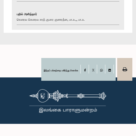
பதில் அளித்தார்
கௌரவ கௌரவ சரத் குமார குணரத்ன, பா.உ.,, பா.உ.
இந்தப் பக்கத்தை பகிர்ந்து கொள்க
Facebook
X
WhatsApp
LinkedIn