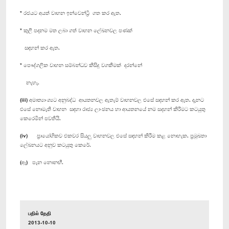
* රජයට අයත් වාහන ඉන්වෙන්ට්‍රි ගත කර ඇත.
* කුලී පදනම මත ලබා ගත් වාහන ලේඛනවල පණක්
සඳහන් කර ඇත.
* පෞද්ගලික වාහන සම්බන්ධව කිසිදු වගකීමක් දරන්නේ
නැහැ.
(iii) අමාත්‍යාංශ්‍යට අනුබද්ධ ආයතනවල ඇතැම් වාහනවල එසේ සඳහන් කර ඇත. දැනට
එසේ නොමැති වාහන සඳහා රාජ්‍ය ලාංඡනය හා ආයතනයේ නම සදහන් කිරීමට කටයුතු
කෙරෙමින් පවතියි.
(iv) ප්‍රායෝගිකව එකවර සියලු වාහනවල එසේ සඳහන් කිරීම කළ නොහැක. ප්‍රමුඛතා
ලේඛනයට අනුව කටයුතු කෙරේ.
(ඈ) පැන නොනඟී.
பதில் தேதி
2013-10-10