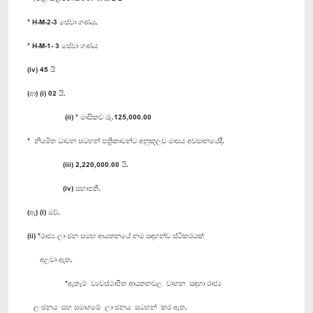
* H-M-2-3 සේවා ගණය.
* H-M-1- 3 සේවා ගණය
(iv) 45 යි
(ආ) (i) 02 යි.
(ii) * මාසිකව රු.125,000.00
* නියමිත ධාවන සටහන් පත්‍රිකාවන්ට අනුකූලව මාසය අවසාන‍යේදී.
(iii) 2,220,000.00 යි.
(iv) සභාපති.
(ඇ) (i) ඔව්.
(ii) *රාජ්‍ය ලාංඡන සමඟ ආයතනයේ නම සඳහන්ව ස්ටිකරයක්
අලවා ඇත.
*ඇතැම් ව්‍යවස්ථාපිත ආයතනවල වාහන සඳහා රාජ්‍ය
ලංඡනය සහ සමාගමේ ලාංඡනය සටහන් කර ඇත.