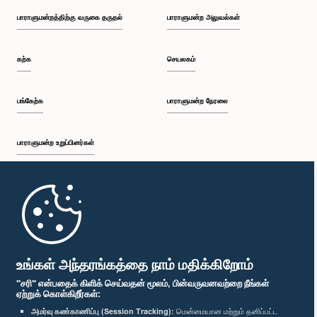
பாராளுமன்றத்திற்கு வருகை தருதல்
பாராளுமன்ற அலுவல்கள்
கற்க
செயலகம்
பங்கேற்க
பாராளுமன்ற நேரலை
பாராளுமன்ற உறுப்பினர்கள்
முதற்பக்கம்
பாராளுமன்ற கையடக்க செயலி
உங்கள் அந்தரங்கத்தை நாம் மதிக்கிறோம்
"சரி" என்பதைக் கிளிக் செய்வதன் மூலம், பின்வருவனவற்றை நீங்கள்
ஏற்றுக் கொள்கிறீர்கள்:
அமர்வு கண்காணிப்பு (Session Tracking):
மென்மையான மற்றும் தனிப்பட்ட