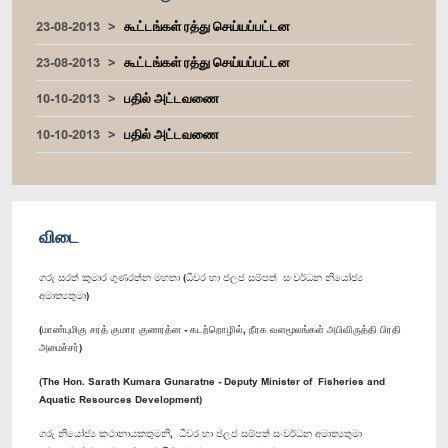
23-08-2013
கூட்டங்கள் ரத்து செய்யப்பட்டன
23-08-2013
கூட்டங்கள் ரத்து செய்யப்பட்டன
10-10-2013
பதில் அட்டவணை
10-10-2013
பதில் அட்டவணை
விடை
ගරු සරත් කුමාර ගුණරත්න මහතා (ධීවර හා ජලජ සම්පත් සංවර්ධන නියෝජ්‍ය
අමාත්‍යතුමා)
(மாண்புமிகு சரத் குமார குணரத்ன - கடற்றொழில், நீரக வளமூலங்கள் அபிவிருத்தி பிரதி
அமைச்சர்)
(The Hon. Sarath Kumara Gunaratne - Deputy Minister of Fisheries and
Aquatic Resources Development)
ගරු නියෝජ්‍ය කථානායකතුමනි, ධීවර හා ජලජ සම්පත් සංවර්ධන අමාත්‍යතුමා