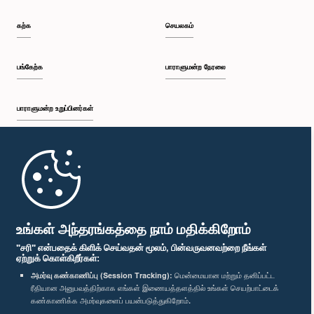
கற்க
செயலகம்
பங்கேற்க
பாராளுமன்ற நேரலை
பாராளுமன்ற உறுப்பினர்கள்
முதற்பக்கம்
பாராளுமன்ற கையடக்க செயலி
உங்கள் அந்தரங்கத்தை நாம் மதிக்கிறோம்
"சரி" என்பதைக் கிளிக் செய்வதன் மூலம், பின்வருவனவற்றை நீங்கள்
ஏற்றுக் கொள்கிறீர்கள்:
அமர்வு கண்காணிப்பு (Session Tracking):
மென்மையான மற்றும் தனிப்பட்ட
ரீதியான அனுபவத்திற்காக எங்கள் இணையத்தளத்தில் உங்கள் செயற்பாட்டைக்
எம்மை பின்தொடர்க :
கண்காணிக்க அமர்வுகளைப் பயன்படுத்துகிறோம்.