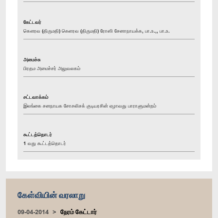
கேட்டவர்
கௌரவ (திருமதி) கெளரவ (திருமதி) ரோஸி சேனாநாயக்க, பா.உ.,, பா.உ.
அமைச்சு
பிரதம அமைச்சர் அலுவலகம்
சட்டவாக்கம்
இலங்கை சனநாயக சோசலிசக் குடியரசின் ஏழாவது பாராளுமன்றம்
கூட்டத்தொடர்
1 வது கூட்டத்தொடர்
கேள்வியின் வரலாறு
09-04-2014
நேரம் கேட்டார்