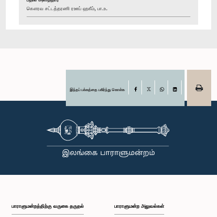
கௌரவ சட்டத்தரணி ரஊப் ஹகீம், பா.உ.
இந்தப் பக்கத்தை பகிர்ந்து கொள்க
Facebook
X
WhatsApp
LinkedIn
பாராளுமன்றத்திற்கு வருகை தருதல்
பாராளுமன்ற அலுவல்கள்