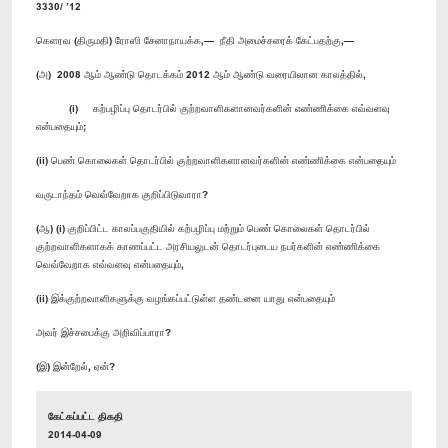
3330/ ’12
கெளரவ (திருமதி) ரோஸி சேனாநாயக்க,— நீதி அமைச்சரைக் கேட்பதற்கு,—
(அ) 2008 ஆம் ஆண்டு தொடக்கம் 2012 ஆம் ஆண்டு வரையிலான காலத்தில்,
(i) கற்பழிப்பு தொடர்பில் குற்றவாளிகளானவர்களின் எண்ணிக்கை எவ்வளவு
என்பதையும்;
(ii) பெண் கொலைகள் தொடர்பில் குற்றவாளிகளானவர்களின் எண்ணிக்கை என்பதையும்
வருடாந்தம் வெவ்வேறாக குறிப்பிடுவாரா?
(ஆ) (i) குறிப்பிட்ட காலப்பகுதியில் கற்பழிப்பு மற்றும் பெண் கொலைகள் தொடர்பில்
குற்றவாளிகளாகக் காணப்பட்ட அரசியலுடன் தொடர்புடைய நபர்களின் எண்ணிக்கை
வெவ்வேறாக எவ்வளவு என்பதையும்,
(ii) இக்குற்றவாளிகளுக்கு வழங்கப்பட்டுள்ள தண்டனை யாது என்பதையும்
அவர் இச்சபைக்கு அறிவிப்பாரா?
(இ) இன்றேல், ஏன்?
கேட்கப்பட்ட திகதி
2014-04-09