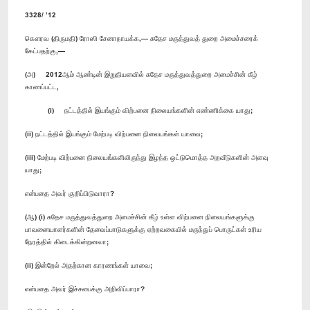
3328/ ’12
கௌரவ (திருமதி) ரோஸி சேனாநாயக்க,— சுதேச மருத்துவத் துறை அமைச்சரைக்
கேட்பதற்கு,—
(அ) 2012ஆம் ஆண்டின் இறுதியளவில் சுதேச மருத்துவத்துறை அமைச்சின் கீழ்
காணப்பட்ட,
(i) நட்டத்தில் இயங்கும் விற்பனை நிலையங்களின் எண்ணிக்கை யாது;
(ii) நட்டத்தில் இயங்கும் மேற்படி விற்பனை நிலையங்கள் யாவை;
(iii) மேற்படி விற்பனை நிலையங்களிலிருந்து இழந்த ஒட்டுமொத்த அறவீடுகளின் அளவு
யாது;
என்பதை அவர் குறிப்பிடுவாரா?
(ஆ) (i) சுதேச மருத்துவத்துறை அமைச்சின் கீழ் உள்ள விற்பனை நிலையங்களுக்கு
பாவனையாளர்களின் தேவைப்பாடுகளுக்கு ஏற்றவகையில் மருந்துப் பொருட்கள் உரிய
நேரத்தில் கிடைக்கின்றனவா;
(ii) இன்றேல் அதற்கான காரணங்கள் யாவை;
என்பதை அவர் இச்சபைக்கு அறிவிப்பாரா?