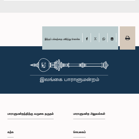
இந்தப் பக்கத்தை பகிர்ந்து கொள்க
Facebook
X
WhatsApp
LinkedIn
பாராளுமன்றத்திற்கு வருகை தருதல்
பாராளுமன்ற அலுவல்கள்
கற்க
செயலகம்