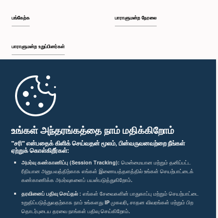
பங்கேற்க
பாராளுமன்ற நேரலை
பாராளுமன்ற உறுப்பினர்கள்
முதற்பக்கம்
பாராளுமன்ற கையடக்க செயலி
உங்கள் அந்தரங்கத்தை நாம் மதிக்கிறோம்
"சரி" என்பதைக் கிளிக் செய்வதன் மூலம், பின்வருவனவற்றை நீங்கள்
ஏற்றுக் கொள்கிறீர்கள்:
அமர்வு கண்காணிப்பு (Session Tracking):
மென்மையான மற்றும் தனிப்பட்ட
ரீதியான அனுபவத்திற்காக எங்கள் இணையத்தளத்தில் உங்கள் செயற்பாட்டைக்
எம்மை பின்தொடர்க :
கண்காணிக்க அமர்வுகளைப் பயன்படுத்துகிறோம்.
தரவினைப் பதிவு செய்தல் :
எங்கள் சேவைகளின் பாதுகாப்பு மற்றும் செயற்பாட்டை
விருதுகள்
உறுதிப்படுத்துவதற்காக நாம் உங்களது IP முகவரி, சாதன விவரங்கள் மற்றும் பிற
தொடர்புடைய தரவை நாங்கள் பதிவு செய்கிறோம்.