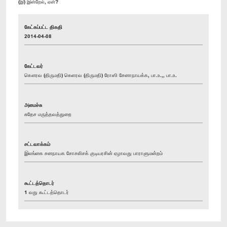
(இ) இன்றேல், ஏன்?
கேட்கப்பட்ட திகதி
2014-04-08
கேட்டவர்
கௌரவ (திருமதி) கெளரவ (திருமதி) ரோஸி சேனாநாயக்க, பா.உ.,, பா.உ.
அமைச்சு
சுதேச மருத்தவத்துறை
சட்டவாக்கம்
இலங்கை சனநாயக சோசலிசக் குடியரசின் ஏழாவது பாராளுமன்றம்
கூட்டத்தொடர்
1 வது கூட்டத்தொடர்