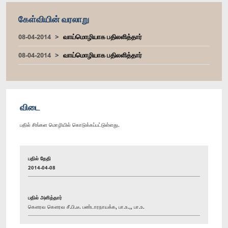
கேள்வியின் வரலாறு
08-04-2014
வாய்மொழியாக பதிலளித்தார்
08-04-2014
வாய்மொழியாக பதிலளித்தார்
விடை
பதில் சிங்கள மொழியில் கொடுக்கப்பட்டுள்ளது.
பதில் தேதி
2014-04-08
பதில் அளித்தார்
கௌரவ கௌரவ சீ.பி.டீ. பண்டாரநாயக்க, பா.உ.,, பா.உ.