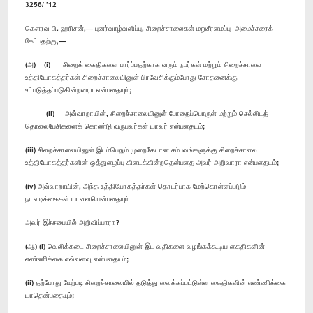
3256/ ’12
கௌரவ பி. ஹரிசன்,— புனர்வாழ்வளிப்பு, சிறைச்சாலைகள் மறுசீரமைப்பு அமைச்சரைக்
கேட்பதற்கு,—
(அ) (i) சிறைக் கைதிகளை பார்ப்பதற்காக வரும் நபர்கள் மற்றும் சிறைச்சாலை
உத்தியோகத்தர்கள் சிறைச்சாலையினுள் பிரவேசிக்கும்போது சோதனைக்கு
உட்படுத்தப்படுகின்றனரா என்பதையும்;
(ii) அவ்வாறாயின், சிறைச்சாலையினுள் போதைப்பொருள் மற்றும் செல்லிடத்
தொலைபேசிகளைக் கொண்டு வருபவர்கள் யாவர் என்பதையும்;
(iii) சிறைச்சாலையினுள் இடம்பெறும் முறைகேடான சம்பவங்களுக்கு சிறைச்சாலை
உத்தியோகத்தர்களின் ஒத்துழைப்பு கிடைக்கின்றதென்பதை அவர் அறிவாரா என்பதையும்;
(iv) அவ்வாறாயின், அந்த உத்தியோகத்தர்கள் தொடர்பாக மேற்கொள்ளப்படும்
நடவடிக்கைகள் யாவையென்பதையும்
அவர் இச்சபையில் அறிவிப்பாரா?
(ஆ) (i) வெலிக்கடை சிறைச்சாலையினுள் இட வதிகளை வழங்கக்கூடிய கைதிகளின்
எண்ணிக்கை எவ்வளவு என்பதையும்;
(ii) தற்போது மேற்படி சிறைச்சாலையில் தடுத்து வைக்கப்பட்டுள்ள கைதிகளின் எண்ணிக்கை
யாதென்பதையும்;