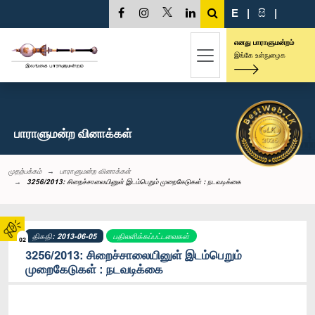
E
|
සි
|
எனது பாராளுமன்றம்
இங்கே உள்நுழைக
பாராளுமன்ற வினாக்கள்
முதற்பக்கம்
பாராளுமன்ற வினாக்கள்
3256/2013: சிறைச்சாலையினுள் இடம்பெறும் முறைகேடுகள் : நடவடிக்கை
திகதி: 2013-06-05
பதிலளிக்கப்பட்டவைகள்
02
3256/2013: சிறைச்சாலையினுள் இடம்பெறும்
முறைகேடுகள் : நடவடிக்கை