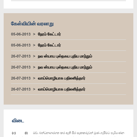
கேள்வியின் வரலாறு
05-06-2013
நேரம் கேட்டார்
05-06-2013
நேரம் கேட்டார்
26-07-2013
நவ ன்யாய புஸ்தகய புதிய மாற்றும்
26-07-2013
நவ ன்யாய புஸ்தகய புதிய மாற்றும்
26-07-2013
வாய்மொழியாக பதிலளித்தார்
26-07-2013
வாய்மொழியாக பதிலளித்தார்
விடை
(අ) (i) ඔව්. බන්ධනාගාරගත කර ඇති සිර සැකකරුවන් මුණ ගැසීමට පැමිණෙන