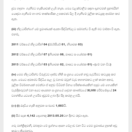
ද්‍රව්‍ය හඳුනා ගැනීමට හැකියාවක් ලැබී නැත. මෙය වළක්වාලීම සඳහා දැනටමත් සුනඛයින්
යොදවා ගැනීමේ හා නව තාක්ෂණික උපකරණ මිල දී ගැනීමේ මූලික කටයුතු ආරම්භ කර
ඇත.
(iii) නිලධාරින්ගේ යම් ප්‍රමාණයක් අයතා සිද්ධීන්වලට සම්බන්ධ වී ඇති බව වාර්තා වී ඇත.
එනම්,
2011 වර්ෂයේ නිලධාරින් 04 (ඕවර්සියර් 01, නියාමක 03)
2012 වර්ෂයේ නිලධාරින් 07 (නියාමක 06, ඖෂධ සංයෝජක 01)
2013 වර්ෂයේ නිලධාරින් 03 (නියාමක 02, ඖෂධ සංයෝජක 01) - (මේ වන විට)
(iv) මෙම නිලධාරින්ට විරුද්ධව දණ්ඩ නීති සංග්‍රහය යටතේ නඩු පැවරීමට කටයුතු කර
ඇත. මෙයට අමතරව සිද්ධිය සැල වූ වහාම ඔවුන් වැඩ තහනමකට ලක් කරන අතර,
මූලික විමර්ශනයක් පවත්වා ඒ අනුව විධිමත් විනය පරීක්ෂණයකින් පසුව යම් හෙයකින්
වැරැදිකරුවන් වන අයට ආයතන සංග්‍රහයේ දෙවන කාණ්ඩයේ XLVIII පරිච්ඡේදයේ 24
වගන්තිය යටතේ උපරිම දඬුවම් ලබා දීම සිදු කරනු ලබයි.
(ආ) (i) රැඳවිය හැකි අනුමත සංඛ්‍යාව 1,683යි.
(ii) සිර සැක 4,142 දෙනෙකු 2013.05.20වන දිනට රඳවා ඇත.
ගරු මන්ත්‍රීතුමනි, ඔබතුමා මේ ප්‍රශ්නය අසන වේලාව වන විට මෙම ප්‍රමාණය හුඟක් අඩු
කරලා තිබෙනවා.