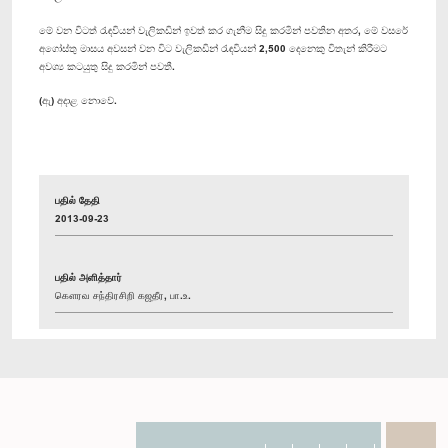
මේ වන විටත් රැඳවියන් වැලිකඩින් ඉවත් කර ගැනීම සිදු කරමින් පවතින අතර, මේ වසරේ
අගෝස්තු මාසය අවසන් වන විට වැලිකඩින් රැඳවියන් 2,500 දෙනෙකු විතැන් කිරීමට
අවශ්‍ය කටයුතු සිදු කරමින් පවතී.
(ඇ) අදාළ නොවේ.
பதில் தேதி
2013-09-23
பதில் அளித்தார்
கௌரவ சந்திரசிறி கஜதீர, பா.உ.