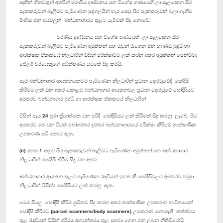
ඥාතීන් හිතවතුන් අතරින් මරණීය දණ්ඩනය සහ විශේෂ ගණයෙහි ලා සැලකෙන සිර
සැකකරුවන් බැලීමට පැමිණෙන පුද්ගලයින් හැර සෙසු සිර සැකකරුවන් බලා ගැනීම
පිණිස එන අයවලුන් බන්ධනාගාරය තුළට යැවීමක් සිදු නොවේ.
මරණීය දණ්ඩනය සහ විශේෂ ඝණයෙහි ලා සැලකෙන සිර
සැකකරුවන් බැලීමට පැමිණෙන අමුත්තන් සහ ඔවුන් රැගෙන එන භාණ්ඩ බුද්ධි හා
ආරක්ෂක ඒකකයේ නිලධාරින් විසින් පරීක්ෂාවට ලක් කරන අතර අමුත්තන් පෙන්වීමද
ජේලර් වරයෙකුගේ අධීක්ෂණය යටතේ සිදු කරයි.
සෑම බන්ධනාගාර ආයතනයකටම පැමිණෙන නිලධාරින් ප්‍රධාන දොරටුවේදී සෝදිසි
කිරීමට ලක් වන අතර කොළඹ බන්ධනාගාර ආයතනවල ප්‍රධාන දොරටුවේ සෝදිසියට
අමතරව බන්ධනාගාර බුද්ධි හා ආරක්ෂක ඒකකයේ නිලධාරින්
විසින් පැය 24 පුරා ක්‍රියාත්මක වන පරිදි සෝදිසියට ලක් කිරීමක් සිදු කරනු ලැබේ. මීට
අමතරව මේ වන විටත් බෝගම්බර දුම්බර බන්ධනාගාරයේ පරීක්ෂා කිරීමේ තාක්ෂණික
උපකරණ සවි කොට ඇත.
(ii) ඉහත 1 අනුව සිර සැකකරුවන් බැලීමට පැමිණෙන අමුත්තන් සහ බන්ධනාගාර
නිලධාරින් සෝදිසි කිරීම සිදු වන අතර
බන්ධනාගාර ආයතන තුළට පැමිණෙන රැඳවියන් ඉහත කී සෝදිසිවලට අමතරව හමුදා
නිලධාරින් විසින්ද සෝදිසියට ලක් කරනු ඇත.
මෙම සියලු සෝදිසි කිරීම් ශ්‍රමිකව සිදු කරන අතර තාක්ෂණික උපකරණ භාවිතයෙන්
සෝදිසි කිරීමට (parcel scanners/body scanners) උපකරණ නොමැති තත්ත්වය
තුළ රැඳවියන් විසින් ශරීරය අභ්‍යන්තරය තුළ සඟවා ගෙන එනු ලබන නීතිවිරෝධී