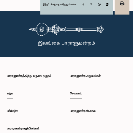
இந்தப் பக்கத்தை பகிர்ந்து கொள்க
Facebook
X
WhatsApp
LinkedIn
பாராளுமன்றத்திற்கு வருகை தருதல்
பாராளுமன்ற அலுவல்கள்
கற்க
செயலகம்
பங்கேற்க
பாராளுமன்ற நேரலை
பாராளுமன்ற உறுப்பினர்கள்