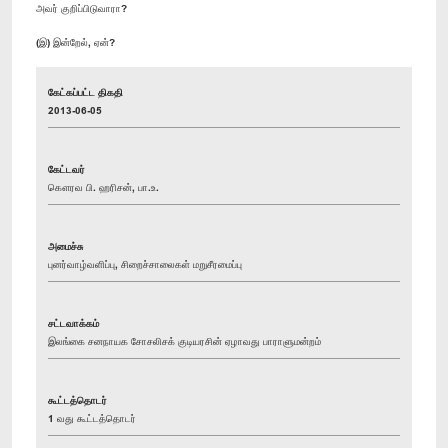
அவர் குறிப்பிடுவாரா?
(இ) இன்றேல், ஏன்?
கேட்கப்பட்ட திகதி
2013-06-05
கேட்டவர்
கௌரவ பி. ஹரிசன், பா.உ.
அமைச்சு
புனர்வாழ்வளிப்பு, சிறைச்சாலைகள் மறுசீரமைப்பு
சட்டவாக்கம்
இலங்கை சனநாயக சோசலிசக் குடியரசின் ஏழாவது பாராளுமன்றம்
கூட்டத்தொடர்
1 வது கூட்டத்தொடர்