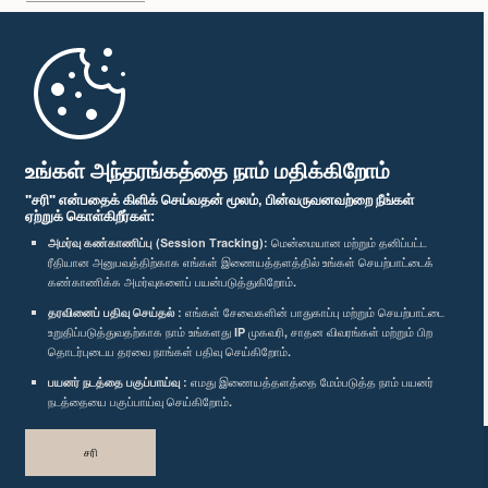
முதற்பக்கம்
பாராளுமன்ற கையடக்க செயலி
உங்கள் அந்தரங்கத்தை நாம் மதிக்கிறோம்
"சரி" என்பதைக் கிளிக் செய்வதன் மூலம், பின்வருவனவற்றை நீங்கள்
ஏற்றுக் கொள்கிறீர்கள்:
அமர்வு கண்காணிப்பு (Session Tracking):
மென்மையான மற்றும் தனிப்பட்ட
ரீதியான அனுபவத்திற்காக எங்கள் இணையத்தளத்தில் உங்கள் செயற்பாட்டைக்
எம்மை பின்தொடர்க :
கண்காணிக்க அமர்வுகளைப் பயன்படுத்துகிறோம்.
தரவினைப் பதிவு செய்தல் :
எங்கள் சேவைகளின் பாதுகாப்பு மற்றும் செயற்பாட்டை
விருதுகள்
உறுதிப்படுத்துவதற்காக நாம் உங்களது IP முகவரி, சாதன விவரங்கள் மற்றும் பிற
தொடர்புடைய தரவை நாங்கள் பதிவு செய்கிறோம்.
பயனர் நடத்தை பகுப்பாய்வு :
எமது இணையத்தளத்தை மேம்படுத்த நாம் பயனர்
தனியுரிமைக் கொள்கை
நடத்தையை பகுப்பாய்வு செய்கிறோம்.
பதிப்புரிமை © இலங்கை பாராளுமன்றம்.
சரி
முழுப்பதிப்புரிமையுடையது.
வடிவமைத்து உருவாக்கியது
TekGeeks