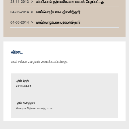
28-11-2013
எம்.பி.யால் தற்காலிகமாக வாபஸ் பெறப்பட்டது
04-03-2014
வாய்மொழியாக பதிலளித்தார்
04-03-2014
வாய்மொழியாக பதிலளித்தார்
விடை
பதில் சிங்கள மொழியில் கொடுக்கப்பட்டுள்ளது.
பதில் தேதி
2014-03-04
பதில் அளித்தார்
கௌரவ சிறிபால கமலத், பா.உ.