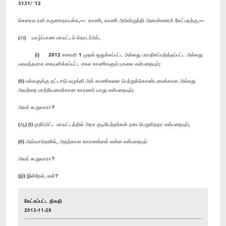
3131/ ’12
கெளரவ ரவி கருணாநாயக்க,— காணி, காணி அபிவிருத்தி அமைச்சரைக் கேட்பதற்கு,—
(அ) யாழ்ப்பாண மாவட்டம் தொடர்பில்,
(i) 2012 சனவரி 1 முதல் ஒதுக்கப்பட்ட அல்லது பராதீனப்படுத்தப்பட்ட அல்லது
பலவந்தமாக கையளிக்கப்பட்ட சகல காணிகளும் யாவை என்பதையும்;
(ii) மக்களுக்கு நட்டஈடு வழங்கி அக் காணிகளை பெற்றுக்கொண்டமைக்கான அல்லது
அவற்றை மாற்றியமைக்கான காரணம் யாது என்பதையும்;
அவர் கூறுவாரா?
(ஆ) (i) குறிப்பிட்ட மாவட்டத்தில் அரச குடியேற்றங்கள் நடைபெறுகிறதா என்பதையும்;
(ii) அவ்வாறெனில், அதற்கான காரணங்கள் என்ன என்பதையும்
அவர் கூறுவாரா?
(இ) இன்றேல், ஏன்?
கேட்கப்பட்ட திகதி
2013-11-28