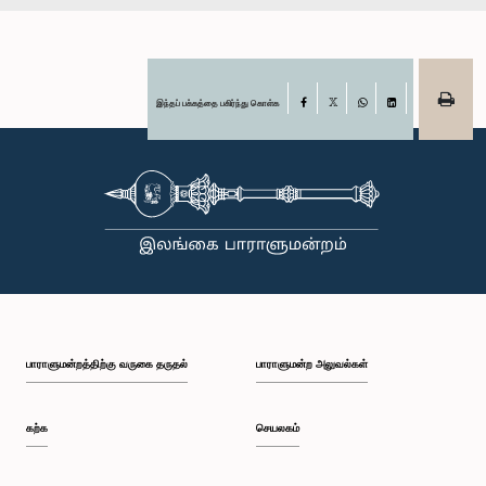
இந்தப் பக்கத்தை பகிர்ந்து கொள்க
Facebook
X
WhatsApp
LinkedIn
பாராளுமன்றத்திற்கு வருகை தருதல்
பாராளுமன்ற அலுவல்கள்
கற்க
செயலகம்