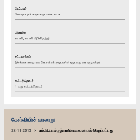
கேட்டவர்
கௌரவ ரவி கருணாநாயக்க, பா.உ.
அமைச்சு
காணி, காணி அபிவிருத்தி
சட்டவாக்கம்
இலங்கை சனநாயக சோசலிசக் குடியரசின் ஏழாவது பாராளுமன்றம்
கூட்டத்தொடர்
1 வது கூட்டத்தொடர்
கேள்வியின் வரலாறு
28-11-2013
எம்.பி.யால் தற்காலிகமாக வாபஸ் பெறப்பட்டது