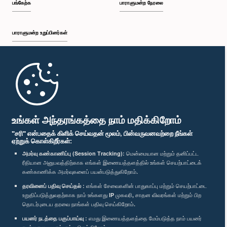
பங்கேற்க
பாராளுமன்ற நேரலை
பாராளுமன்ற உறுப்பினர்கள்
முதற்பக்கம்
பாராளுமன்ற கையடக்க செயலி
உங்கள் அந்தரங்கத்தை நாம் மதிக்கிறோம்
"சரி" என்பதைக் கிளிக் செய்வதன் மூலம், பின்வருவனவற்றை நீங்கள்
ஏற்றுக் கொள்கிறீர்கள்:
அமர்வு கண்காணிப்பு (Session Tracking):
மென்மையான மற்றும் தனிப்பட்ட
ரீதியான அனுபவத்திற்காக எங்கள் இணையத்தளத்தில் உங்கள் செயற்பாட்டைக்
எம்மை பின்தொடர்க :
கண்காணிக்க அமர்வுகளைப் பயன்படுத்துகிறோம்.
தரவினைப் பதிவு செய்தல் :
எங்கள் சேவைகளின் பாதுகாப்பு மற்றும் செயற்பாட்டை
விருதுகள்
உறுதிப்படுத்துவதற்காக நாம் உங்களது IP முகவரி, சாதன விவரங்கள் மற்றும் பிற
தொடர்புடைய தரவை நாங்கள் பதிவு செய்கிறோம்.
பயனர் நடத்தை பகுப்பாய்வு :
எமது இணையத்தளத்தை மேம்படுத்த நாம் பயனர்
தனியுரிமைக் கொள்கை