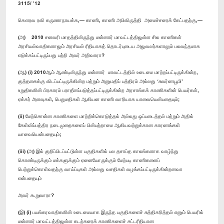
3115/ ’12
கௌரவ ரவி கருணாநாயக்க,— காணி, காணி அபிவிருத்தி அமைச்சரைக் கேட்பதற்கு,—
(அ) 2010 சனவரி மாதத்திலிருந்து மன்னார் மாவட்டத்திலுள்ள சில காணிகள்
அரசியல்வாதிகளாலும் அரசியல் ரீதியாகத் தொடர்புடைய அலுவலர்களாலும் பலவந்தமாக
எடுக்கப்பட்டிருப்பது பற்றி அவர் அறிவாரா?
(ஆ) (i) 2010ஆம் ஆண்டிலிருந்து மன்னார் மாவட்டத்தில் உடைமை மாற்றப்பட்டிருக்கின்ற,
குத்தகைக்கு விடப்பட்டிருக்கின்ற மற்றும் அனுமதிப் பத்திரம் அல்லது ‘சுவர்ணபூமி’
உறுதிகளின் பிரகாரம் பராதீனப்படுத்தப்பட்டிருக்கின்ற அரசாங்கக் காணிகளின் பெயர்கள்,
ஏக்கர் அளவுகள், பெறுமதிகள் ஆகியன காணி வாரியாக யாவையென்பதையும்;
(ii) மேற்சொன்ன காணிகளை மாற்றிக்கொடுத்தல் அல்லது ஒப்படைத்தல் மற்றும் அதில்
கேள்விப்பத்திர நடைமுறைகளைப் பின்பற்றாமை ஆகியவற்றுக்கான காரணங்கள்
யாவையென்பதையும்;
(iii) (அ) இல் குறிப்பிடப்பட்டுள்ள பகுதிகளில் பல தசாப்த காலங்களாக வாழ்ந்து
கொண்டிருக்கும் மக்களுக்கும் ஏனையோருக்கும் மேற்படி காணிகளைப்
பெற்றுக்கொள்வதற்கு வாய்ப்புகள் அல்லது வசதிகள் வழங்கப்பட்டிருக்கின்றனவா
என்பதையும்
அவர் கூறுவாரா?
(இ) (i) பயங்கரவாதிகளின் உடைமையாக இருந்த பகுதிகளைச் சுத்திகரித்தல் எனும் பெயரில்
மன்னார் மாவட்டத்திலுள்ள கடற்கரைக் காணிகளைச் சட்டரீதியான