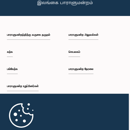
பாராளுமன்றத்திற்கு வருகை தருதல்
பாராளுமன்ற அலுவல்கள்
கற்க
செயலகம்
பங்கேற்க
பாராளுமன்ற நேரலை
பாராளுமன்ற உறுப்பினர்கள்
முதற்பக்கம்
பாராளுமன்ற கையடக்க செயலி