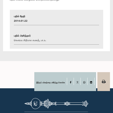
பதில் தேதி
2014-01-22
பதில் அளித்தார்
கௌரவ சிறிபால கமலத், பா.உ.
இந்தப் பக்கத்தை பகிர்ந்து கொள்க
Facebook
X
WhatsApp
LinkedIn