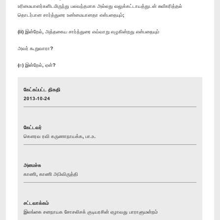
உரிமையாளர்களிடமிருந்து பலவந்தமாக அல்லது வலுக்கட்டாயத்துடன் சுவீகரித்தல்
தொடர்பான சார்த்துரை உண்மையானதா என்பதையும்;
(ii) இன்றேல், அத்தகைய சார்த்துரை எவ்வாறு எழுகின்றது என்பதையும்
அவர் கூறுவாரா?
(ஈ) இன்றேல், ஏன்?
கேட்கப்பட்ட திகதி
2013-10-24
கேட்டவர்
கௌரவ ரவி கருணாநாயக்க, பா.உ.
அமைச்சு
காணி, காணி அபிவிருத்தி
சட்டவாக்கம்
இலங்கை சனநாயக சோசலிசக் குடியரசின் ஏழாவது பாராளுமன்றம்