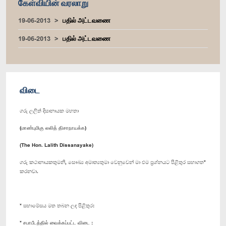
கேள்வியின் வரலாறு
19-06-2013
பதில் அட்டவணை
19-06-2013
பதில் அட்டவணை
விடை
ගරු ලලිත් දිසානායක මහතා
(மாண்புமிகு லலித் திசாநாயக்க)
(The Hon. Lalith Dissanayake)
ගරු කථානායකතුමනි, සෞඛ්‍ය අමාත්‍යතුමා වෙනුවෙන් මා එම ප්‍රශ්නයට පිළිතුර සභාගත*
කරනවා.
* සභාමේසය මත තබන ලද පිළිතුර:
* சபாபீடத்தில் வைக்கப்பட்ட விடை :