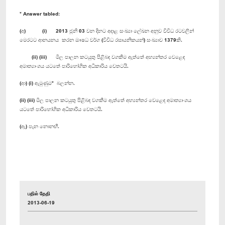
* Answer tabled:
(අ) (i) 2013 ජූනි 03 වන දිනට අදාළ සංඛ්‍යා ලේඛන අනුව විවිධ රටවලින්
මෙරටට ආනයනය කරන ඖෂධ වර්ග (විවිධ රසායනිකයන්) සංඛ්‍යාව 1379කි.
(ii) (iii) මිල පාලන කටයුතු පිළිබඳ වගකීම ඇත්තේ අභ්‍යන්තර වෙළෙඳ
අමාත්‍යාංශය යටතේ පාරිභෝගික අධිකාරිය වෙතටයි.
(ආ) (i) ඇමුණුම* බලන්න.
(ii) (iii) මිල පාලන කටයුතු පිළිබඳ වගකීම ඇත්තේ අභ්‍යන්තර වෙළෙඳ අමාත්‍යාංශය
යටතේ පාරිභෝගික අධිකාරිය වෙතටයි.
(ඇ) පැන නොනඟී.
பதில் தேதி
2013-06-19