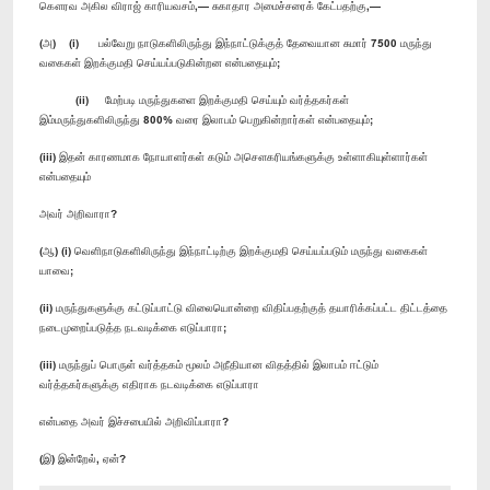
கௌரவ அகில விராஜ் காரியவசம்,— சுகாதார அமைச்சரைக் கேட்பதற்கு,—
(அ) (i) பல்வேறு நாடுகளிலிருந்து இந்நாட்டுக்குத் தேவையான சுமார் 7500 மருந்து
வகைகள் இறக்குமதி செய்யப்படுகின்றன என்பதையும்;
(ii) மேற்படி மருந்துகளை இறக்குமதி செய்யும் வர்த்தகர்கள்
இம்மருந்துகளிலிருந்து 800% வரை இலாபம் பெறுகின்றார்கள் என்பதையும்;
(iii) இதன் காரணமாக நோயாளர்கள் கடும் அசௌகரியங்களுக்கு உள்ளாகியுள்ளார்கள்
என்பதையும்
அவர் அறிவாரா?
(ஆ) (i) வெளிநாடுகளிலிருந்து இந்நாட்டிற்கு இறக்குமதி செய்யப்படும் மருந்து வகைகள்
யாவை;
(ii) மருந்துகளுக்கு கட்டுப்பாட்டு விலையொன்றை விதிப்பதற்குத் தயாரிக்கப்பட்ட திட்டத்தை
நடைமுறைப்படுத்த நடவடிக்கை எடுப்பாரா;
(iii) மருந்துப் பொருள் வர்த்தகம் மூலம் அநீதியான விதத்தில் இலாபம் ஈட்டும்
வர்த்தகர்களுக்கு எதிராக நடவடிக்கை எடுப்பாரா
என்பதை அவர் இச்சபையில் அறிவிப்பாரா?
(இ) இன்றேல், ஏன்?