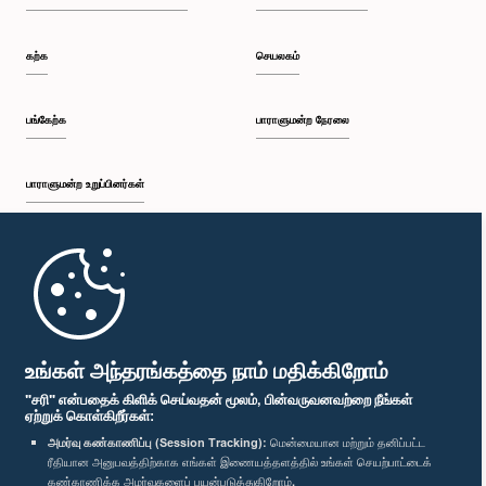
கற்க
செயலகம்
பங்கேற்க
பாராளுமன்ற நேரலை
பாராளுமன்ற உறுப்பினர்கள்
முதற்பக்கம்
பாராளுமன்ற கையடக்க செயலி
உங்கள் அந்தரங்கத்தை நாம் மதிக்கிறோம்
"சரி" என்பதைக் கிளிக் செய்வதன் மூலம், பின்வருவனவற்றை நீங்கள்
ஏற்றுக் கொள்கிறீர்கள்:
அமர்வு கண்காணிப்பு (Session Tracking):
மென்மையான மற்றும் தனிப்பட்ட
ரீதியான அனுபவத்திற்காக எங்கள் இணையத்தளத்தில் உங்கள் செயற்பாட்டைக்
எம்மை பின்தொடர்க :
கண்காணிக்க அமர்வுகளைப் பயன்படுத்துகிறோம்.