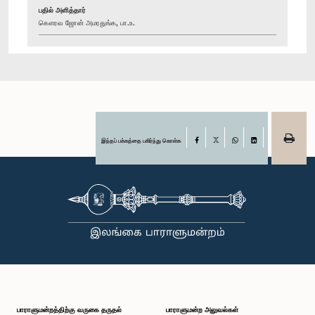
பதில் அளித்தார்
கௌரவ ஜோன் அமரதுங்க, பா.உ.
இந்தப் பக்கத்தை பகிர்ந்து கொள்க
Facebook
X
WhatsApp
LinkedIn
பாராளுமன்றத்திற்கு வருகை தருதல்
பாராளுமன்ற அலுவல்கள்