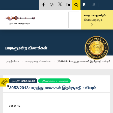
E
|
සි
|
எனது பாராளுமன்றம்
இங்கே உள்நுழைக
பாராளுமன்ற வினாக்கள்
முதற்பக்கம்
பாராளுமன்ற வினாக்கள்
3052/2013: மருந்து வகைகள் இறக்குமதி : விபரம்
திகதி: 2013-06-19
பதிலளிக்கப்பட்டவைகள்
02
3052/2013: மருந்து வகைகள் இறக்குமதி : விபரம்
3052/ ’12