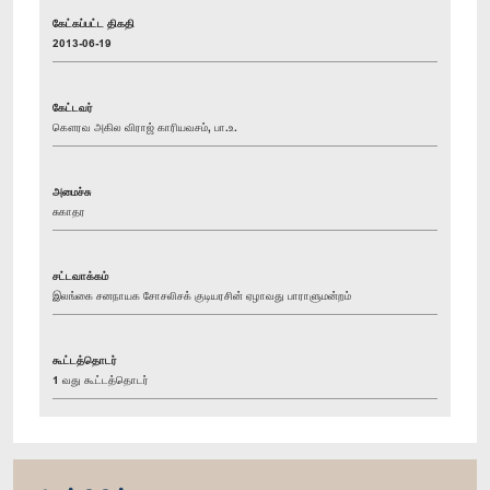
கேட்கப்பட்ட திகதி
2013-06-19
கேட்டவர்
கௌரவ அகில விராஜ் காரியவசம், பா.உ.
அமைச்சு
சுகாதர
சட்டவாக்கம்
இலங்கை சனநாயக சோசலிசக் குடியரசின் ஏழாவது பாராளுமன்றம்
கூட்டத்தொடர்
1 வது கூட்டத்தொடர்