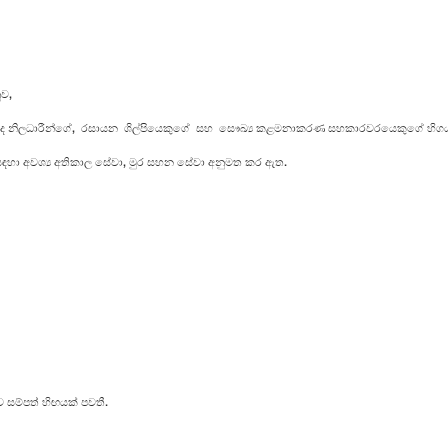
ුව,
 නිලධාරීන්ගේ, රසායන ශිල්පියෙකුගේ සහ සෞඛ්‍ය කළමනාකරණ සහකාරවරයෙකුගේ හිගයක
හා අවශ්‍ය අතිකාල සේවා, මුර සහන සේවා අනුමත කර ඇත.
ම්පත් හිඟයක් පවතී.