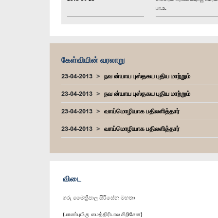
பா.உ.
கேள்வியின் வரலாறு
23-04-2013
நவ ன்யாய புஸ்தகய புதிய மாற்றும்
23-04-2013
நவ ன்யாய புஸ்தகய புதிய மாற்றும்
23-04-2013
வாய்மொழியாக பதிலளித்தார்
23-04-2013
வாய்மொழியாக பதிலளித்தார்
விடை
ගරු මෛත්‍රීපාල සිරිසේන මහතා
(மாண்புமிகு மைத்திரிபால சிறிசேன)