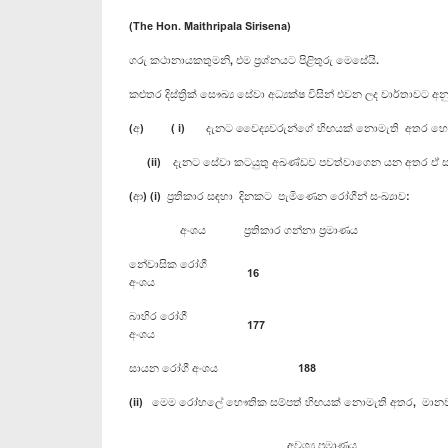
(The Hon. Maithripala Sirisena)
ගරු කථානායකතුමනි, එම ප්‍රශ්නයට පිළිතුරු මෙසේයි.
කළුතර දිස්ත්‍රික් සෞඛ්‍ය සේවා අධ්‍යක්ෂ විසින් එවන ලද වාර්තාවට අන
(අ) ( i) දැනට වෛද්‍යවරුන්ගේ හිඟයක් නොමැති අතර හෙද
(ii) ‍ දැන‍ට සේවා කටයුතු අඛණ්ඩව පවත්වාගෙන යන අතර ඒ සඳ
(ආ) (i) ප්‍රතිකාර සඳහා දිනකට පැමිණෙන රෝගීන් සංඛ්‍යාව:
අංශය
ප්‍රතිකාර ගන්නා ප්‍රමාණය
නේවාසික රෝගී
16
අංශය
බාහිර රෝගී
177
අංශය
සායන රෝගී අංශය
188
(ii) මෙම රෝහලේ භෞතික සම්පත් හිඟයක් නොමැති අතර, මානව ස
අවශ්‍ය ප්‍රමාණය