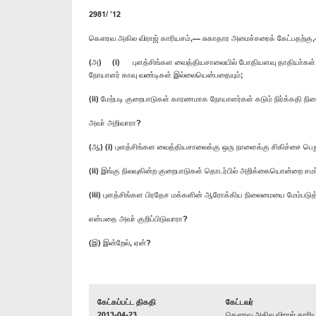
2981/ ’12
கௌரவ அகில விராஜ் காரியசம்,— சுகாதார அமைச்சரைக் கேட்பதற்கு
(அ) (i) புளத்சிங்கள வைத்தியசாலையில் போதியளவு தாதியா்கள், சுக
நோயாளர் காவு வண்டிகள் இல்லையென்பதையும்;
(ii) மேற்படி குறைபாடுகள் காரணமாக நோயாளர்கள் கடும் நிர்க்கதி நி
அவா் அறிவாரா?
(ஆ) (i) புளத்சிங்கள வைத்தியசாலைக்கு ஒரு நாளைக்கு சிகிச்சை ப
(ii) இங்கு நிலவுகின்ற குறைபாடுகள் தொடர்பில் அறிக்கையொன்றை சமா்ப
(iii) புளத்சிங்கள பிரதேச மக்களின் ஆரோக்கிய நிலைமையை மேம்படுத
என்பதை அவா் குறிப்பிடுவாரா?
(இ) இன்றேல், ஏன்?
கேட்கப்பட்ட திகதி
கேட்டவர்
2013-04-23
கௌரவ அகில விராஜ் காரிய