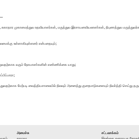
,—
ாதார முகாமைத்துவ உதவியாளர்கள், மருத்துவ இரசாயனவியலாளா்கள், நிபுணத்துவ மருத்துவர்கள், 
லைமைக்கு உள்ளாகியுள்ளனர் என்பதையும்;
ெறுவதற்காக வரும் நோயாளா்களின் எண்ணிக்கை யாது;
்பிப்பாரா;
்துவதற்காக மேற்படி வைத்தியசாலையில் நிலவும் அனைத்து குறைபாடுகளையும் நிவா்த்தி செய்து த
அமைச்சு
சட்டவாக்கம்
வசம்,
சுகாதர
இலங்கை சனநாயக சோசலிச