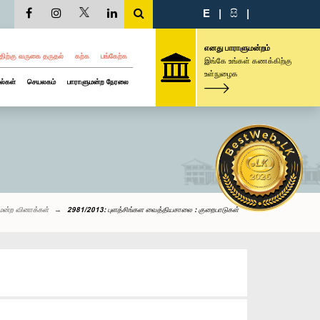
E
|
සි
|
எனது பாராளுமன்றம்
திற்கு வருகை தருதல்
கற்க
பங்கேற்க
இங்கே உங்கள் கணக்கிற்கு
உள்நுழைக
ல்கள்
செயலகம்
பாராளுமன்ற நேரலை
மன்ற வினாக்கள்
2981/2013: புளத்சிங்கள வைத்தியசாலை : குறைபாடுகள்