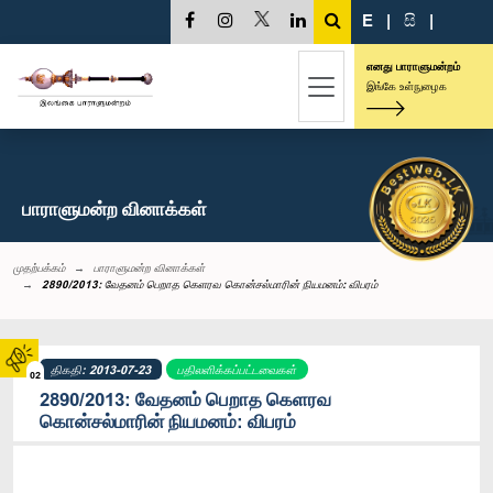
E
|
සි
|
எனது பாராளுமன்றம்
இங்கே உள்நுழைக
பாராளுமன்ற வினாக்கள்
முதற்பக்கம்
பாராளுமன்ற வினாக்கள்
2890/2013: வேதனம் பெறாத கெளரவ கொன்சல்மாரின் நியமனம்: விபரம்
திகதி: 2013-07-23
பதிலளிக்கப்பட்டவைகள்
02
2890/2013: வேதனம் பெறாத கெளரவ
கொன்சல்மாரின் நியமனம்: விபரம்