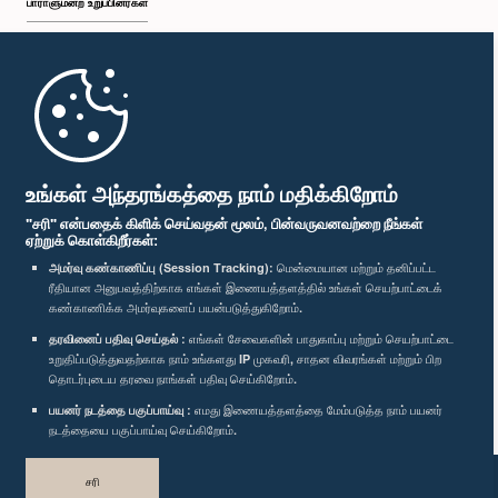
பாராளுமன்ற உறுப்பினர்கள்
முதற்பக்கம்
பாராளுமன்ற கையடக்க செயலி
உங்கள் அந்தரங்கத்தை நாம் மதிக்கிறோம்
"சரி" என்பதைக் கிளிக் செய்வதன் மூலம், பின்வருவனவற்றை நீங்கள்
ஏற்றுக் கொள்கிறீர்கள்:
அமர்வு கண்காணிப்பு (Session Tracking):
மென்மையான மற்றும் தனிப்பட்ட
ரீதியான அனுபவத்திற்காக எங்கள் இணையத்தளத்தில் உங்கள் செயற்பாட்டைக்
எம்மை பின்தொடர்க :
கண்காணிக்க அமர்வுகளைப் பயன்படுத்துகிறோம்.
தரவினைப் பதிவு செய்தல் :
எங்கள் சேவைகளின் பாதுகாப்பு மற்றும் செயற்பாட்டை
விருதுகள்
உறுதிப்படுத்துவதற்காக நாம் உங்களது IP முகவரி, சாதன விவரங்கள் மற்றும் பிற
தொடர்புடைய தரவை நாங்கள் பதிவு செய்கிறோம்.
பயனர் நடத்தை பகுப்பாய்வு :
எமது இணையத்தளத்தை மேம்படுத்த நாம் பயனர்
தனியுரிமைக் கொள்கை
நடத்தையை பகுப்பாய்வு செய்கிறோம்.
பதிப்புரிமை © இலங்கை பாராளுமன்றம்.
சரி
முழுப்பதிப்புரிமையுடையது.