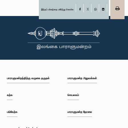
இந்தப் பக்கத்தை பகிர்ந்து கொள்க
Facebook
X
WhatsApp
LinkedIn
பாராளுமன்றத்திற்கு வருகை தருதல்
பாராளுமன்ற அலுவல்கள்
கற்க
செயலகம்
பங்கேற்க
பாராளுமன்ற நேரலை