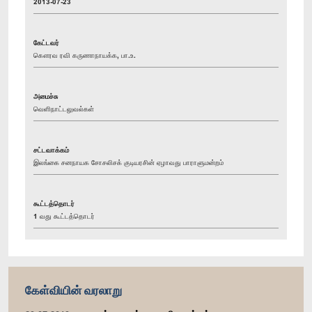
2013-07-23
கேட்டவர்
கௌரவ ரவி கருணாநாயக்க, பா.உ.
அமைச்சு
வெளிநாட்டலுவல்கள்
சட்டவாக்கம்
இலங்கை சனநாயக சோசலிசக் குடியரசின் ஏழாவது பாராளுமன்றம்
கூட்டத்தொடர்
1 வது கூட்டத்தொடர்
கேள்வியின் வரலாறு