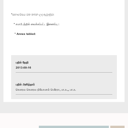
*සභාමේසය මත තබන ලද ඇමුණුම:
* சபாபீடத்தில் வைக்கப்பட்ட இணைப்பு :
* Annex tabled:
பதில் தேதி
2013-09-16
பதில் அளித்தார்
கௌரவ கௌரவ நியோமால் பெரேரா, பா.உ.,, பா.உ.