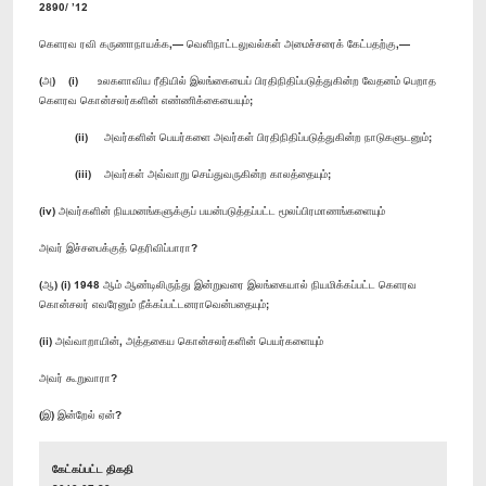
2890/ ’12
கெளரவ ரவி கருணாநாயக்க,— வெளிநாட்டலுவல்கள் அமைச்சரைக் கேட்பதற்கு,—
(அ) (i) உலகளாவிய ரீதியில் இலங்கையைப் பிரதிநிதிப்படுத்துகின்ற வேதனம் பெறாத
கெளரவ கொன்சலர்களின் எண்ணிக்கையையும்;
(ii) அவர்களின் பெயர்களை அவர்கள் பிரதிநிதிப்படுத்துகின்ற நாடுகளுடனும்;
(iii) அவர்கள் அவ்வாறு செய்துவருகின்ற காலத்தையும்;
(iv) அவர்களின் நியமனங்களுக்குப் பயன்படுத்தப்பட்ட மூலப்பிரமாணங்களையும்
அவர் இச்சபைக்குத் தெரிவிப்பாரா?
(ஆ) (i) 1948 ஆம் ஆண்டிலிருந்து இன்றுவரை இலங்கையால் நியமிக்கப்பட்ட கெளரவ
கொன்சலர் எவரேனும் நீக்கப்பட்டனராவென்பதையும்;
(ii) அவ்வாறாயின், அத்தகைய கொன்சலர்களின் பெயர்களையும்
அவர் கூறுவாரா?
(இ) இன்றேல் ஏன்?
கேட்கப்பட்ட திகதி