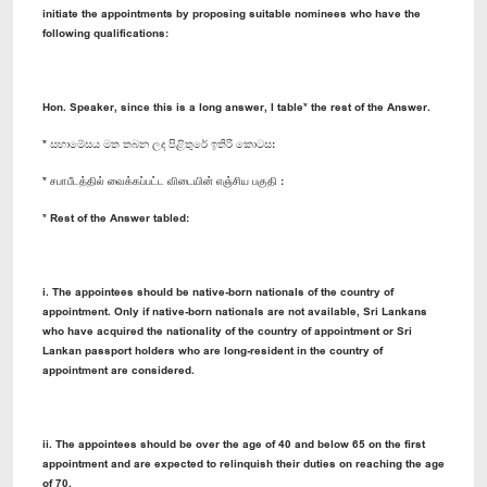
initiate the appointments by proposing suitable nominees who have the
following qualifications:
Hon. Speaker, since this is a long answer, I table* the rest of the Answer.
* සභාමේසය මත තබන ලද පිළිතුරේ ඉතිරි කොටස:
* சபாபீடத்தில் வைக்கப்பட்ட விடையின் எஞ்சிய பகுதி :
* Rest of the Answer tabled:
i. The appointees should be native-born nationals of the country of
appointment. Only if native-born nationals are not available, Sri Lankans
who have acquired the nationality of the country of appointment or Sri
Lankan passport holders who are long-resident in the country of
appointment are considered.
ii. The appointees should be over the age of 40 and below 65 on the first
appointment and are expected to relinquish their duties on reaching the age
of 70.