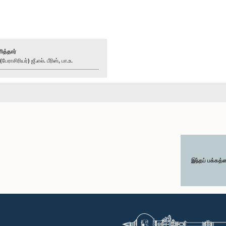
ித்தார்
ராசிரியர்) ஜீ.எல். பீரிஸ், பா.உ.
இந்தப் பக்கத்