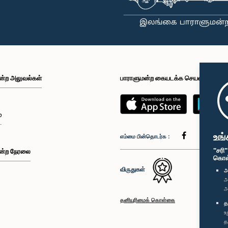
ன்ற அலுவல்கள்
பாராளுமன்ற கையடக்க செயலி
்
உங்
எம்மை பின்தொடர்க :
"சரி
ன்ற நேரலை
கொள்க
விருதுகள்
அ
அ
அ
தனியுரிமைக் கொள்கை
த
உ
த