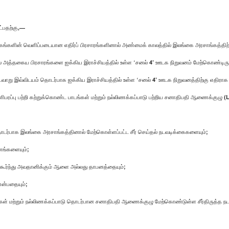
்பதற்கு,—
ஊடகங்களின் வெளிப்படையான எதிர்ப் பிரசாரங்களினால் அண்மைக் காலத்தில் இலங்கை அரசாங்கத்தி
ங்களில் அத்தகைய பிரசாரங்களை ஐக்கிய இராச்சியத்தில் உள்ள ‘சனல் 4’ ஊடக நிறுவனம் மேற்கொண்டிர
்டவாறு இவ்விடயம் தொடர்பாக ஐக்கிய இராச்சியத்தில் உள்ள ‘சனல் 4’ ஊடக நிறுவனத்திற்கு எதிரா
ிபரப்பு பற்றி கற்றுக்கொண்ட பாடங்கள் மற்றும் நல்லிணக்கப்பாடு பற்றிய சனாதிபதி ஆணைக்குழு
தொடர்பாக இலங்கை அரசாங்கத்தினால் மேற்கொள்ளப்பட்ட சீர் செய்தல் நடவடிக்கைகளையும்;
ணங்களையும்;
 கூர்ந்து அவதானிக்கும் ஆளை அல்லது தாபனத்தையும்;
என்பதையும்;
ங்கள் மற்றும் நல்லிணக்கப்பாடு தொடர்பான சனாதிபதி ஆணைக்குழு மேற்கொண்டுள்ள சீர்திருத்த 