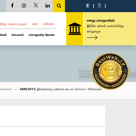
E
|
සි
|
எனது பாராளுமன்றம்
திற்கு வருகை தருதல்
கற்க
பங்கேற்க
இங்கே உங்கள் கணக்கிற்கு
உள்நுழைக
ல்கள்
செயலகம்
பாராளுமன்ற நேரலை
ினாக்கள்
2886/2013: இலங்கைக்கு எதிரான ஊடகப் பிரசாரம் : சீர்செய்தல்