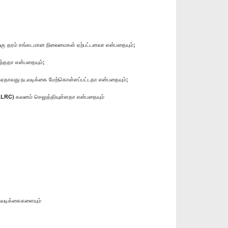
ற்கு தரம் சங்கடமான நிலைமைகள் ஏற்பட்டனவா என்பதையும்;
ுந்ததா என்பதையும்;
க ஏதாவது நடவடிக்கை மேற்கொள்ளப்பட்டதா என்பதையும்;
 (LLRC) கவனம் செலுத்தியுள்ளதா என்பதையும்
நடவடிக்கைகளையும்