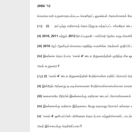
2886/ ’12
கெளரவ ரவி கருணாநாயக்க,— வெளிநாட்டலுவல்கள் அமைச்சரைக் கேட
(அ) (i) நாட்டிற்கு எதிராகத் தொடர்ந்து நடாத்தப்பட்ட சர்வதேச 
(ii) 2010, 2011 மற்றும் 2012 (பெப்புருவரி - மார்ச்சு) ஆகிய வருட
(iii) 2010 ஆம் ஆண்டில் கெளரவ மஹிந்த சமரசிங்க அவர்கள் குறிப்பிட
(iv) இலங்கை தொடர்பாக ‘சனல் 4’ ஊடக நிறுவனத்தின் குறித்த சில ஒள
அவர் கூறுவாரா?
(ஆ) (i) ‘சனல் 4’ ஊடக நிறுவனத்தின் மேற்சொன்ன எதிர்ப் பிரசாரம் 
(ii) இன்றேல் அவ்வாறு நடவடிக்கைகளை மேற்கொள்ளாமைக்கான கார
(iii) உலகளாவிய ரீதியில் இலங்கைக்கு எதிரான ஊடகப் பிரசாரங்களைக்
(iv) இலங்கைக்கு எதிராக இத்தகைய வேறு ஏதாவது பிரசாரம் உள்ளதா 
(v) ‘சனல் 4’ ஒளிபரப்பின் பரிசீலனை தொடர்பாக கற்றுக்கொண்ட பாட
அவர் இச்சபைக்கு தெரிவிப்பாரா?