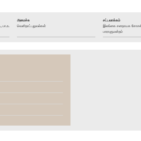
அமைச்சு
சட்டவாக்கம்
 பா.உ.
வெளிநாட்டலுவல்கள்
இலங்கை சனநாயக சோசலிச
பாராளுமன்றம்