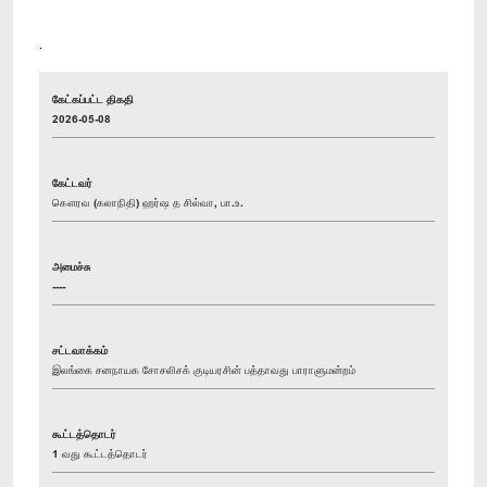
.
கேட்கப்பட்ட திகதி
2026-05-08
கேட்டவர்
கௌரவ (கலாநிதி) ஹர்ஷ த சில்வா, பா.உ.
அமைச்சு
----
சட்டவாக்கம்
இலங்கை சனநாயக சோசலிசக் குடியரசின் பத்தாவது பாராளுமன்றம்
கூட்டத்தொடர்
1 வது கூட்டத்தொடர்