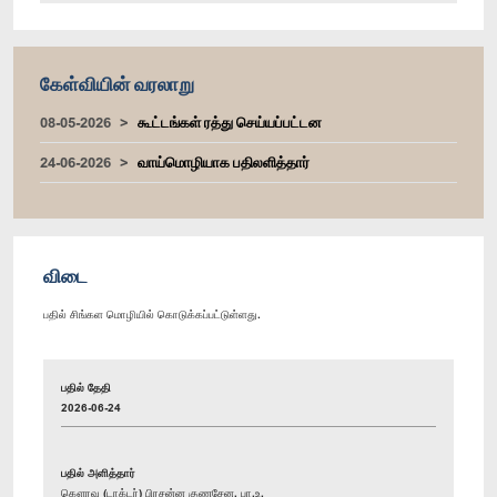
கேள்வியின் வரலாறு
08-05-2026
கூட்டங்கள் ரத்து செய்யப்பட்டன
24-06-2026
வாய்மொழியாக பதிலளித்தார்
விடை
பதில் சிங்கள மொழியில் கொடுக்கப்பட்டுள்ளது.
பதில் தேதி
2026-06-24
பதில் அளித்தார்
கௌரவ (டாக்டர்) பிரசன்ன குணசேன, பா.உ.