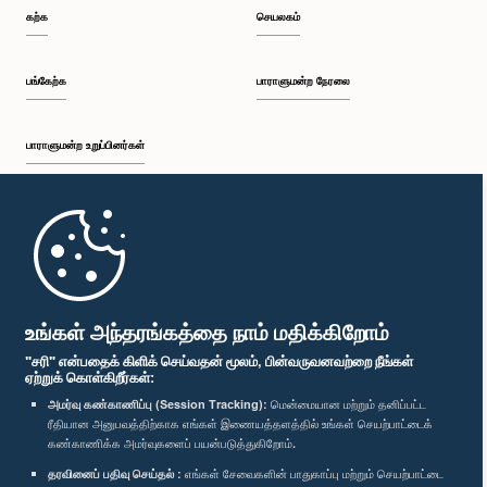
கற்க
செயலகம்
பங்கேற்க
பாராளுமன்ற நேரலை
பாராளுமன்ற உறுப்பினர்கள்
முதற்பக்கம்
பாராளுமன்ற கையடக்க செயலி
உங்கள் அந்தரங்கத்தை நாம் மதிக்கிறோம்
"சரி" என்பதைக் கிளிக் செய்வதன் மூலம், பின்வருவனவற்றை நீங்கள்
ஏற்றுக் கொள்கிறீர்கள்:
அமர்வு கண்காணிப்பு (Session Tracking):
மென்மையான மற்றும் தனிப்பட்ட
ரீதியான அனுபவத்திற்காக எங்கள் இணையத்தளத்தில் உங்கள் செயற்பாட்டைக்
எம்மை பின்தொடர்க :
கண்காணிக்க அமர்வுகளைப் பயன்படுத்துகிறோம்.
தரவினைப் பதிவு செய்தல் :
எங்கள் சேவைகளின் பாதுகாப்பு மற்றும் செயற்பாட்டை