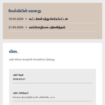
கேள்வியின் வரலாறு
18-03-2026
கூட்டங்கள் ரத்து செய்யப்பட்டன
21-05-2026
வாய்மொழியாக பதிலளித்தார்
விடை
பதில் சிங்கள மொழியில் கொடுக்கப்பட்டுள்ளது.
பதில் தேதி
2026-05-21
பதில் அளித்தார்
கௌரவ (கலாநிதி) உபாலி பன்னிலகே, பா.உ.