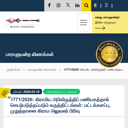
E
|
සි
|
எனது பாராளுமன்றம்
இங்கே உள்நுழைக
பாராளுமன்ற வினாக்கள்
முதற்பக்கம்
பாராளுமன்ற வினாக்கள்
1771/2026: கிராமிய அபிவிருத்திப் பணியகத்தா...
திகதி: 2026-03-18
பதிலளிக்கப்பட்டவைகள்
02
1771/2026: கிராமிய அபிவிருத்திப் பணியகத்தால்
செயற்படுத்தப்படும் கருத்திட்டங்கள்: மட்டக்களப்பு,
முறுத்தானை கிராம அலுவலர் பிரிவு