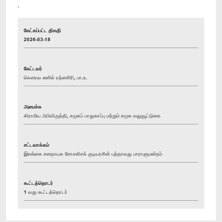
.
கேட்கப்பட்ட திகதி
2026-03-18
கேட்டவர்
கௌரவ சுனில் ரத்னசிரி, பா.உ.
அமைச்சு
கிராமிய அபிவிருத்தி, சமூகப் பாதுகாப்பு மற்றும் சமூக வலுவூட்டுகை
சட்டவாக்கம்
இலங்கை சனநாயக சோசலிசக் குடியரசின் பத்தாவது பாராளுமன்றம்
கூட்டத்தொடர்
1 வது கூட்டத்தொடர்