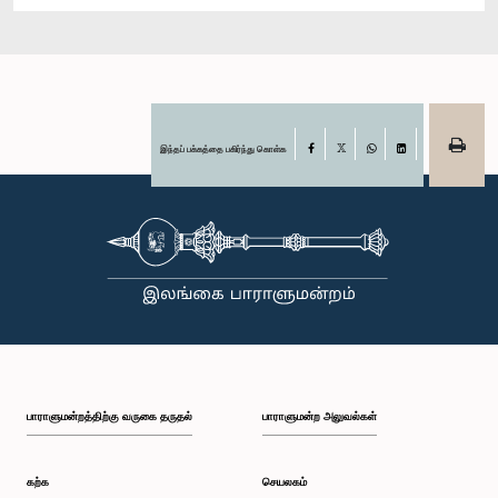
இந்தப் பக்கத்தை பகிர்ந்து கொள்க
Facebook
X
WhatsApp
LinkedIn
பாராளுமன்றத்திற்கு வருகை தருதல்
பாராளுமன்ற அலுவல்கள்
கற்க
செயலகம்