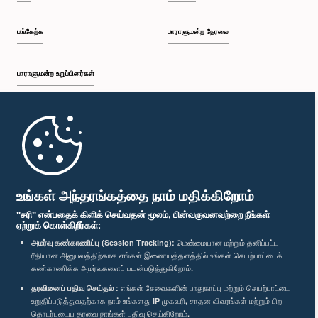
பங்கேற்க
பாராளுமன்ற நேரலை
பாராளுமன்ற உறுப்பினர்கள்
முதற்பக்கம்
பாராளுமன்ற கையடக்க செயலி
உங்கள் அந்தரங்கத்தை நாம் மதிக்கிறோம்
"சரி" என்பதைக் கிளிக் செய்வதன் மூலம், பின்வருவனவற்றை நீங்கள்
ஏற்றுக் கொள்கிறீர்கள்:
அமர்வு கண்காணிப்பு (Session Tracking):
மென்மையான மற்றும் தனிப்பட்ட
ரீதியான அனுபவத்திற்காக எங்கள் இணையத்தளத்தில் உங்கள் செயற்பாட்டைக்
எம்மை பின்தொடர்க :
கண்காணிக்க அமர்வுகளைப் பயன்படுத்துகிறோம்.
தரவினைப் பதிவு செய்தல் :
எங்கள் சேவைகளின் பாதுகாப்பு மற்றும் செயற்பாட்டை
விருதுகள்
உறுதிப்படுத்துவதற்காக நாம் உங்களது IP முகவரி, சாதன விவரங்கள் மற்றும் பிற
தொடர்புடைய தரவை நாங்கள் பதிவு செய்கிறோம்.