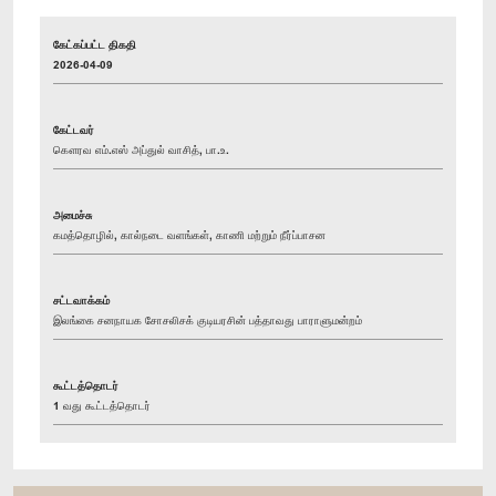
கேட்கப்பட்ட திகதி
2026-04-09
கேட்டவர்
கௌரவ எம்.எஸ் அப்துல் வாசித், பா.உ.
அமைச்சு
கமத்தொழில், கால்நடை வளங்கள், காணி மற்றும் நீர்ப்பாசன
சட்டவாக்கம்
இலங்கை சனநாயக சோசலிசக் குடியரசின் பத்தாவது பாராளுமன்றம்
கூட்டத்தொடர்
1 வது கூட்டத்தொடர்