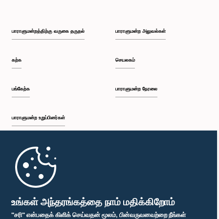
பாராளுமன்றத்திற்கு வருகை தருதல்
பாராளுமன்ற அலுவல்கள்
கற்க
செயலகம்
பங்கேற்க
பாராளுமன்ற நேரலை
பாராளுமன்ற உறுப்பினர்கள்
முதற்பக்கம்
பாராளுமன்ற கையடக்க செயலி
உங்கள் அந்தரங்கத்தை நாம் மதிக்கிறோம்
"சரி" என்பதைக் கிளிக் செய்வதன் மூலம், பின்வருவனவற்றை நீங்கள்