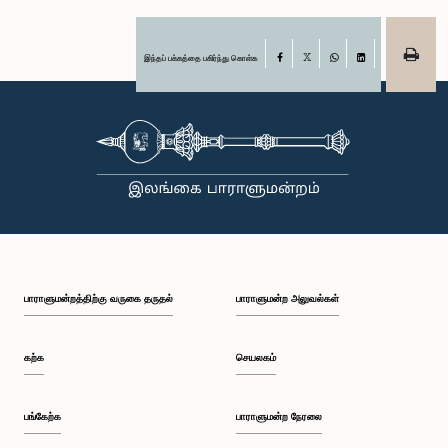
இந்தப் பக்கத்தை பகிர்ந்து கொள்க
Facebook
X
WhatsApp
LinkedIn
பாராளுமன்றத்திற்கு வருகை தருதல்
பாராளுமன்ற அலுவல்கள்
கற்க
செயலகம்
பங்கேற்க
பாராளுமன்ற நேரலை