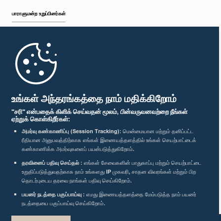
பாராளுமன்ற உறுப்பினர்கள்
முதற்பக்கம்
பாராளுமன்ற கையடக்க செயலி
உங்கள் அந்தரங்கத்தை நாம் மதிக்கிறோம்
"சரி" என்பதைக் கிளிக் செய்வதன் மூலம், பின்வருவனவற்றை நீங்கள்
ஏற்றுக் கொள்கிறீர்கள்:
அமர்வு கண்காணிப்பு (Session Tracking):
மென்மையான மற்றும் தனிப்பட்ட
ரீதியான அனுபவத்திற்காக எங்கள் இணையத்தளத்தில் உங்கள் செயற்பாட்டைக்
எம்மை பின்தொடர்க :
கண்காணிக்க அமர்வுகளைப் பயன்படுத்துகிறோம்.
தரவினைப் பதிவு செய்தல் :
எங்கள் சேவைகளின் பாதுகாப்பு மற்றும் செயற்பாட்டை
விருதுகள்
உறுதிப்படுத்துவதற்காக நாம் உங்களது IP முகவரி, சாதன விவரங்கள் மற்றும் பிற
தொடர்புடைய தரவை நாங்கள் பதிவு செய்கிறோம்.
பயனர் நடத்தை பகுப்பாய்வு :
எமது இணையத்தளத்தை மேம்படுத்த நாம் பயனர்
தனியுரிமைக் கொள்கை
நடத்தையை பகுப்பாய்வு செய்கிறோம்.
பதிப்புரிமை © இலங்கை பாராளுமன்றம்.