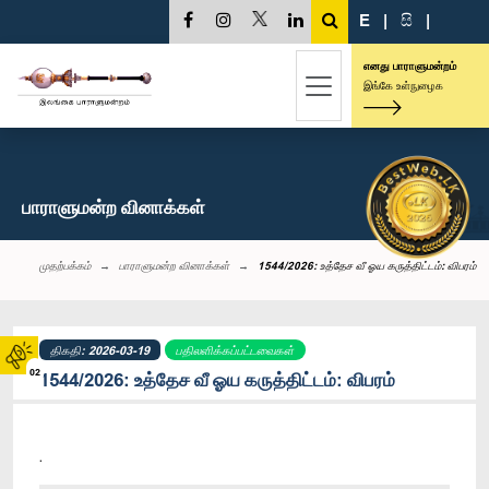
E
|
සි
|
எனது பாராளுமன்றம்
இங்கே உள்நுழைக
பாராளுமன்ற வினாக்கள்
முதற்பக்கம்
பாராளுமன்ற வினாக்கள்
1544/2026: உத்தேச வீ ஓய கருத்திட்டம்: விபரம்
திகதி: 2026-03-19
பதிலளிக்கப்பட்டவைகள்
02
1544/2026: உத்தேச வீ ஓய கருத்திட்டம்: விபரம்
.