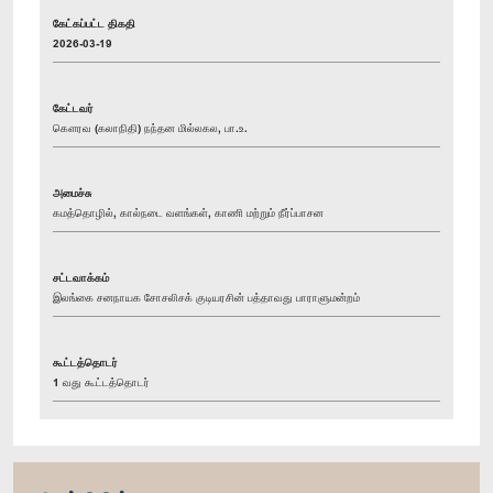
கேட்கப்பட்ட திகதி
2026-03-19
கேட்டவர்
கௌரவ (கலாநிதி) நந்தன மில்லகல, பா.உ.
அமைச்சு
கமத்தொழில், கால்நடை வளங்கள், காணி மற்றும் நீர்ப்பாசன
சட்டவாக்கம்
இலங்கை சனநாயக சோசலிசக் குடியரசின் பத்தாவது பாராளுமன்றம்
கூட்டத்தொடர்
1 வது கூட்டத்தொடர்