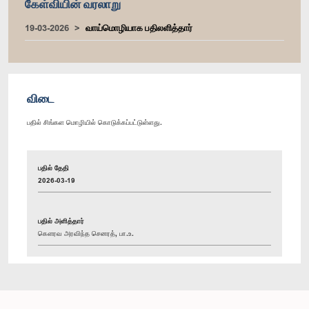
கேள்வியின் வரலாறு
19-03-2026
வாய்மொழியாக பதிலளித்தார்
விடை
பதில் சிங்கள மொழியில் கொடுக்கப்பட்டுள்ளது.
பதில் தேதி
2026-03-19
பதில் அளித்தார்
கௌரவ அரவிந்த செனரத், பா.உ.