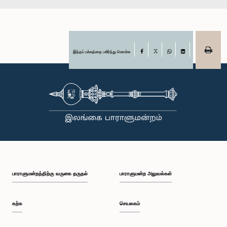
இந்தப் பக்கத்தை பகிர்ந்து கொள்க
Facebook
X
WhatsApp
LinkedIn
பாராளுமன்றத்திற்கு வருகை தருதல்
பாராளுமன்ற அலுவல்கள்
கற்க
செயலகம்