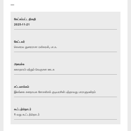
----
கேட்கப்பட்ட திகதி
2025-11-21
கேட்டவர்
கௌரவ துரைராசா ரவிகரன், பா.உ.
அமைச்சு
சுகாதாரம் மற்றும் வெகுசன ஊடக
சட்டவாக்கம்
இலங்கை சனநாயக சோசலிசக் குடியரசின் பத்தாவது பாராளுமன்றம்
கூட்டத்தொடர்
1 வது கூட்டத்தொடர்