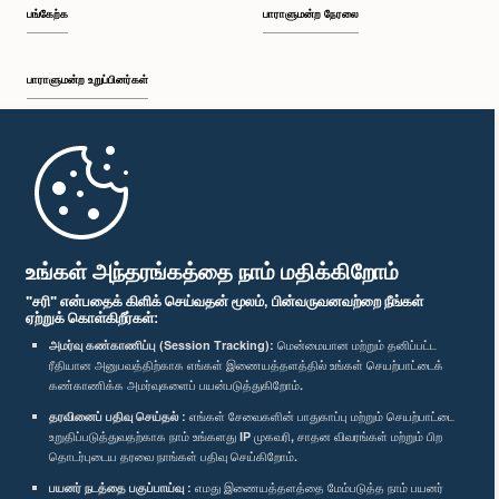
பங்கேற்க
பாராளுமன்ற நேரலை
பாராளுமன்ற உறுப்பினர்கள்
முதற்பக்கம்
பாராளுமன்ற கையடக்க செயலி
உங்கள் அந்தரங்கத்தை நாம் மதிக்கிறோம்
"சரி" என்பதைக் கிளிக் செய்வதன் மூலம், பின்வருவனவற்றை நீங்கள்
ஏற்றுக் கொள்கிறீர்கள்:
அமர்வு கண்காணிப்பு (Session Tracking):
மென்மையான மற்றும் தனிப்பட்ட
ரீதியான அனுபவத்திற்காக எங்கள் இணையத்தளத்தில் உங்கள் செயற்பாட்டைக்
எம்மை பின்தொடர்க :
கண்காணிக்க அமர்வுகளைப் பயன்படுத்துகிறோம்.
தரவினைப் பதிவு செய்தல் :
எங்கள் சேவைகளின் பாதுகாப்பு மற்றும் செயற்பாட்டை
விருதுகள்
உறுதிப்படுத்துவதற்காக நாம் உங்களது IP முகவரி, சாதன விவரங்கள் மற்றும் பிற
தொடர்புடைய தரவை நாங்கள் பதிவு செய்கிறோம்.
பயனர் நடத்தை பகுப்பாய்வு :
எமது இணையத்தளத்தை மேம்படுத்த நாம் பயனர்