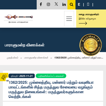
E
|
සි
|
எனது பாராளுமன்றம்
இங்கே உள்நுழைக
பாராளுமன்ற வினாக்கள்
முதற்பக்கம்
பாராளுமன்ற வினாக்கள்
1362/2025: முல்லைத்தீவு, மன்னார் மற்றும் வவ...
திகதி: 2025-11-21
பதிலளிக்கப்பட்டவைகள்
02
1362/2025: முல்லைத்தீவு, மன்னார் மற்றும் வவுனியா
மாவட்டங்களில் சித்த மருத்துவ சேவையை வழங்கும்
மருத்துவ நிலையங்கள்: மருத்துவர்களுக்கான
வெற்றிடங்கள்