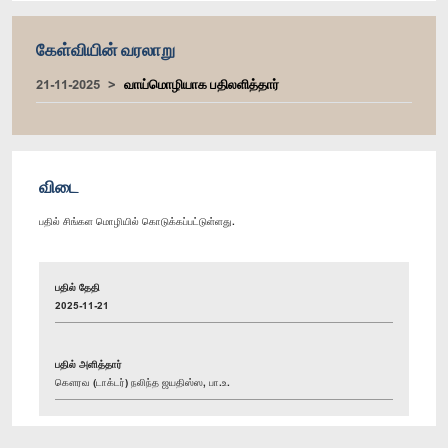
கேள்வியின் வரலாறு
21-11-2025
வாய்மொழியாக பதிலளித்தார்
விடை
பதில் சிங்கள மொழியில் கொடுக்கப்பட்டுள்ளது.
பதில் தேதி
2025-11-21
பதில் அளித்தார்
கௌரவ (டாக்டர்) நலிந்த ஜயதிஸ்ஸ, பா.உ.