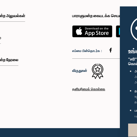
ன்ற அலுவல்கள்
பாராளுமன்ற கையடக்க செயலி
்
உங்
எம்மை பின்தொடர்க :
"சரி
ன்ற நேரலை
கொள்க
விருதுகள்
அ
அ
அ
தனியுரிமைக் கொள்கை
த
உ
த
ப
ப