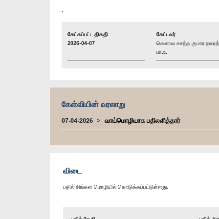
.
கேட்கப்பட்ட திகதி
கேட்டவர்
2026-04-07
கௌரவ சுசந்த குமார நவரத
பா.உ.
கேள்வியின் வரலாறு
07-04-2026
வாய்மொழியாக பதிலளித்தார்
விடை
பதில் சிங்கள மொழியில் கொடுக்கப்பட்டுள்ளது.
பதில் தேதி
பதில் அள