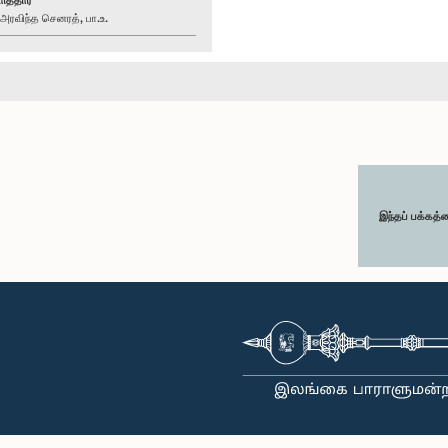
விந்த செனரத், பா.உ.
இந்தப் பக்கத்