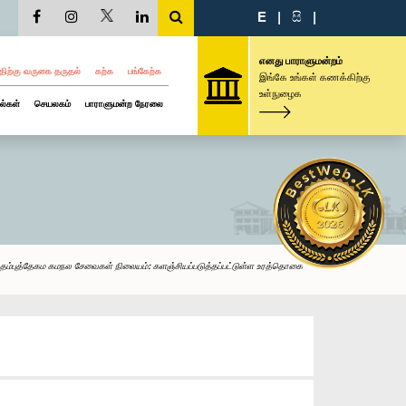
E
|
සි
|
எனது பாராளுமன்றம்
திற்கு வருகை தருதல்
கற்க
பங்கேற்க
இங்கே உங்கள் கணக்கிற்கு
உள்நுழைக
ல்கள்
செயலகம்
பாராளுமன்ற நேரலை
தம்புத்தேகம கமநல சேவைகள் நிலையம்: களஞ்சியப்படுத்தப்பட்டுள்ள உரத்தொகை