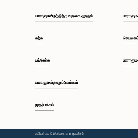
பாராளுமன்றத்திற்கு வருகை தருதல்
பாராளும
கற்க
செயலகம
பங்கேற்க
பாராளும
பாராளுமன்ற உறுப்பினர்கள்
முதற்பக்கம்
பதிப்புரிமை © இலங்கை பாராளுமன்றம்.