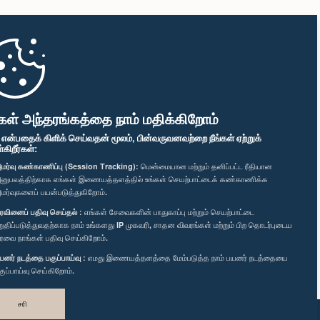
கள் அந்தரங்கத்தை நாம் மதிக்கிறோம்
" என்பதைக் கிளிக் செய்வதன் மூலம், பின்வருவனவற்றை நீங்கள் ஏற்றுக்
ிறீர்கள்:
மர்வு கண்காணிப்பு (Session Tracking):
மென்மையான மற்றும் தனிப்பட்ட ரீதியான
னுபவத்திற்காக எங்கள் இணையத்தளத்தில் உங்கள் செயற்பாட்டைக் கண்காணிக்க
மர்வுகளைப் பயன்படுத்துகிறோம்.
ரவினைப் பதிவு செய்தல் :
எங்கள் சேவைகளின் பாதுகாப்பு மற்றும் செயற்பாட்டை
றுதிப்படுத்துவதற்காக நாம் உங்களது IP முகவரி, சாதன விவரங்கள் மற்றும் பிற தொடர்புடைய
ரவை நாங்கள் பதிவு செய்கிறோம்.
யனர் நடத்தை பகுப்பாய்வு :
எமது இணையத்தளத்தை மேம்படுத்த நாம் பயனர் நடத்தையை
குப்பாய்வு செய்கிறோம்.
சரி
வடிவமைத்து உருவாக்கியது
TekGeeks