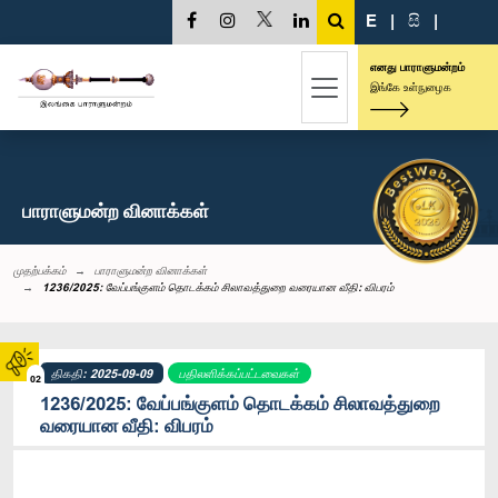
E
|
සි
|
எனது பாராளுமன்றம்
இங்கே உள்நுழைக
பாராளுமன்ற வினாக்கள்
முதற்பக்கம்
பாராளுமன்ற வினாக்கள்
1236/2025: வேப்பங்குளம் தொடக்கம் சிலாவத்துறை வரையான வீதி: விபரம்
திகதி: 2025-09-09
பதிலளிக்கப்பட்டவைகள்
02
1236/2025: வேப்பங்குளம் தொடக்கம் சிலாவத்துறை
வரையான வீதி: விபரம்