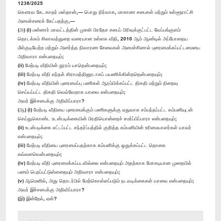
1236/2025
கௌரவ கே. காதர் மஸ்தான்,— பொது நிர்வாக, மாகாண சபைகள் மற்றும் உள்ளூராட்சி
அமைச்சரைக் கேட்பதற்கு,—
(அ) (i) மன்னார் மாவட்டத்தின் முசலி பிரதேச சபைப் பிரிவுக்குட்பட்ட வேப்பங்குளம்
தொடக்கம் சிலாவத்துறை வரையான உள்ளக வீதி, 2010 ஆம் ஆண்டில் அப்போதைய
மீள்குடியேற்ற மற்றும் அனர்த்த நிவாரண சேவைகள் அமைச்சினால் புனரமைக்கப்பட்டமையை
அறிவாரா என்பதையும்;
(ii) மேற்படி வீதியின் தூரம் யாதென்பதையும்;
(iii) மேற்படி வீதி எந்தக் கிராமத்தினூடாகப் பயணிக்கின்றதென்பதையும்;
(iv) மேற்படி வீதியின் புனரமைப்பு பணிகள் ஆரம்பிக்கப்பட்ட திகதி மற்றும் நிறைவு
செய்யப்பட்ட திகதி வெவ்வேறாக யாவை என்பதையும்;
அவர் இச்சபைக்கு அறிவிப்பாரா?
(ஆ) (i) மேற்படி வீதியை புனரமைக்கும் பணிகளுக்கு ஏதுவாக சம்பந்தப்பட்ட கம்பனியுடன்
செய்துகொண்ட உடன்படிக்கையின் பிரதியொன்றைச் சமர்ப்பிப்பாரா என்பதையும்;
(ii) உடன்படிக்கை எட்டப்பட்ட சந்தர்ப்பத்தில் குறித்த கம்பனியின் உரிமையாளர்கள் யாவர்
என்பதையும்;
(iii) மேற்படி வீதியை புனரமைப்பதற்காக கம்பனிக்கு ஒதுக்கப்பட்ட தொகை
எவ்வளவென்பதையும்;
(iv) மேற்படி வீதி புனரமைக்கப்படவில்லை என்பதையும் அதற்காக மோசடியான முறையில்
பணம் பெறப்பட்டுள்ளதையும் அறிவாரா என்பதையும்;
(v) ஆமெனில், அது தொடர்பில் மேற்கொள்ளப்படும் நடவடிக்கைகள் யாவை என்பதையும்;
அவர் இச்சபைக்கு அறிவிப்பாரா?
(இ) இன்றேல், ஏன்?