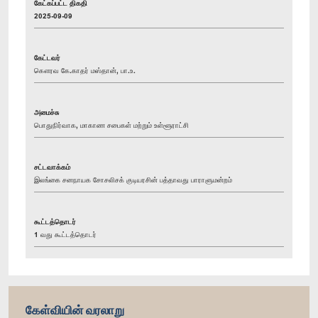
கேட்கப்பட்ட திகதி
2025-09-09
கேட்டவர்
கௌரவ கே.காதர் மஸ்தான், பா.உ.
அமைச்சு
பொதுநிர்வாக, மாகாண சபைகள் மற்றும் உள்ளூராட்சி
சட்டவாக்கம்
இலங்கை சனநாயக சோசலிசக் குடியரசின் பத்தாவது பாராளுமன்றம்
கூட்டத்தொடர்
1 வது கூட்டத்தொடர்
கேள்வியின் வரலாறு