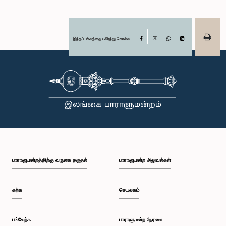
இந்தப் பக்கத்தை பகிர்ந்து கொள்க
Facebook
X
WhatsApp
LinkedIn
பாராளுமன்றத்திற்கு வருகை தருதல்
பாராளுமன்ற அலுவல்கள்
கற்க
செயலகம்
பங்கேற்க
பாராளுமன்ற நேரலை