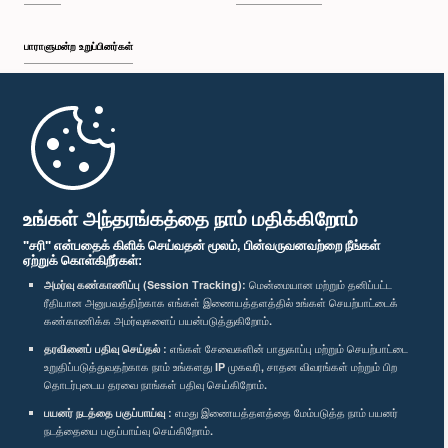
பாராளுமன்ற உறுப்பினர்கள்
முதற்பக்கம்
பாராளுமன்ற கையடக்க செயலி
உங்கள் அந்தரங்கத்தை நாம் மதிக்கிறோம்
"சரி" என்பதைக் கிளிக் செய்வதன் மூலம், பின்வருவனவற்றை நீங்கள்
ஏற்றுக் கொள்கிறீர்கள்:
அமர்வு கண்காணிப்பு (Session Tracking):
மென்மையான மற்றும் தனிப்பட்ட
ரீதியான அனுபவத்திற்காக எங்கள் இணையத்தளத்தில் உங்கள் செயற்பாட்டைக்
எம்மை பின்தொடர்க :
கண்காணிக்க அமர்வுகளைப் பயன்படுத்துகிறோம்.
தரவினைப் பதிவு செய்தல் :
எங்கள் சேவைகளின் பாதுகாப்பு மற்றும் செயற்பாட்டை
விருதுகள்
உறுதிப்படுத்துவதற்காக நாம் உங்களது IP முகவரி, சாதன விவரங்கள் மற்றும் பிற
தொடர்புடைய தரவை நாங்கள் பதிவு செய்கிறோம்.
பயனர் நடத்தை பகுப்பாய்வு :
எமது இணையத்தளத்தை மேம்படுத்த நாம் பயனர்
தனியுரிமைக் கொள்கை
நடத்தையை பகுப்பாய்வு செய்கிறோம்.