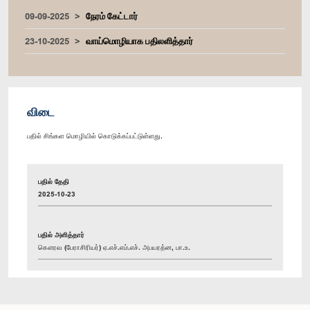
09-09-2025
நேரம் கேட்டார்
23-10-2025
வாய்மொழியாக பதிலளித்தார்
விடை
பதில் சிங்கள மொழியில் கொடுக்கப்பட்டுள்ளது.
பதில் தேதி
2025-10-23
பதில் அளித்தார்
கௌரவ (பேராசிரியர்) ஏ.எச்.எம்.எச். அபயரத்ன, பா.உ.