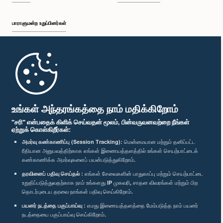
பாராளுமன்ற உறுப்பினர்கள்
முதற்பக்கம்
பாராளுமன்ற கையடக்க செயலி
உங்கள் அந்தரங்கத்தை நாம் மதிக்கிறோம்
"சரி" என்பதைக் கிளிக் செய்வதன் மூலம், பின்வருவனவற்றை நீங்கள்
ஏற்றுக் கொள்கிறீர்கள்:
அமர்வு கண்காணிப்பு (Session Tracking):
மென்மையான மற்றும் தனிப்பட்ட
ரீதியான அனுபவத்திற்காக எங்கள் இணையத்தளத்தில் உங்கள் செயற்பாட்டைக்
எம்மை பின்தொடர்க :
கண்காணிக்க அமர்வுகளைப் பயன்படுத்துகிறோம்.
தரவினைப் பதிவு செய்தல் :
எங்கள் சேவைகளின் பாதுகாப்பு மற்றும் செயற்பாட்டை
விருதுகள்
உறுதிப்படுத்துவதற்காக நாம் உங்களது IP முகவரி, சாதன விவரங்கள் மற்றும் பிற
தொடர்புடைய தரவை நாங்கள் பதிவு செய்கிறோம்.
பயனர் நடத்தை பகுப்பாய்வு :
எமது இணையத்தளத்தை மேம்படுத்த நாம் பயனர்
தனியுரிமைக் கொள்கை
நடத்தையை பகுப்பாய்வு செய்கிறோம்.