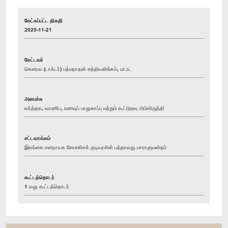
கேட்கப்பட்ட திகதி
2025-11-21
கேட்டவர்
கௌரவ (டாக்டர்) பத்மநாதன் சத்தியலிங்கம், பா.உ.
அமைச்சு
வர்த்தக, வாணிப, உணவுப் பாதுகாப்பு மற்றும் கூட்டுறவு அபிவிருத்தி
சட்டவாக்கம்
இலங்கை சனநாயக சோசலிசக் குடியரசின் பத்தாவது பாராளுமன்றம்
கூட்டத்தொடர்
1 வது கூட்டத்தொடர்