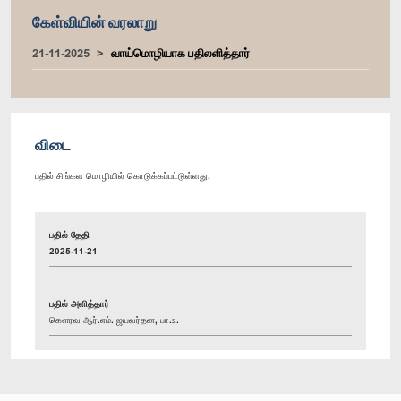
கேள்வியின் வரலாறு
21-11-2025
வாய்மொழியாக பதிலளித்தார்
விடை
பதில் சிங்கள மொழியில் கொடுக்கப்பட்டுள்ளது.
பதில் தேதி
2025-11-21
பதில் அளித்தார்
கௌரவ ஆர்.எம். ஜயவர்தன, பா.உ.