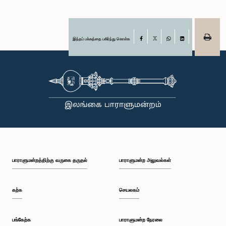
இந்தப் பக்கத்தை பகிர்ந்து கொள்க
Facebook
X
WhatsApp
LinkedIn
பாராளுமன்றத்திற்கு வருகை தருதல்
பாராளுமன்ற அலுவல்கள்
கற்க
செயலகம்
பங்கேற்க
பாராளுமன்ற நேரலை