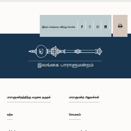
இந்தப் பக்கத்தை பகிர்ந்து கொள்க
Facebook
X
WhatsApp
LinkedIn
பாராளுமன்றத்திற்கு வருகை தருதல்
பாராளுமன்ற அலுவல்கள்
கற்க
செயலகம்