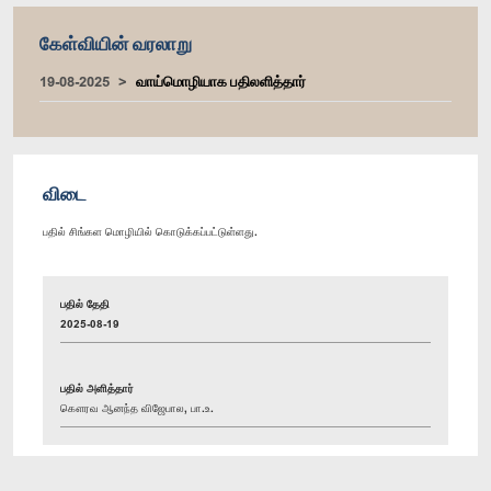
கேள்வியின் வரலாறு
19-08-2025
வாய்மொழியாக பதிலளித்தார்
விடை
பதில் சிங்கள மொழியில் கொடுக்கப்பட்டுள்ளது.
பதில் தேதி
2025-08-19
பதில் அளித்தார்
கௌரவ ஆனந்த விஜேபால, பா.உ.