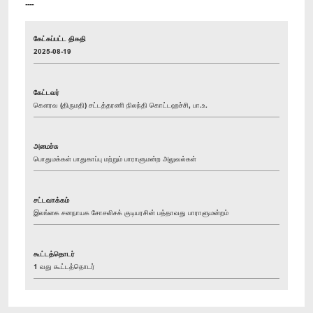
----
கேட்கப்பட்ட திகதி
2025-08-19
கேட்டவர்
கௌரவ (திருமதி) சட்டத்தரணி நிலந்தி கொட்டஹச்சி, பா.உ.
அமைச்சு
பொதுமக்கள் பாதுகாப்பு மற்றும் பாராளுமன்ற அலுவல்கள்
சட்டவாக்கம்
இலங்கை சனநாயக சோசலிசக் குடியரசின் பத்தாவது பாராளுமன்றம்
கூட்டத்தொடர்
1 வது கூட்டத்தொடர்