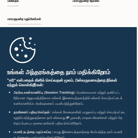
பங்கேற்க
பாராளுமன்ற நேரலை
பாராளுமன்ற உறுப்பினர்கள்
முதற்பக்கம்
பாராளுமன்ற கையடக்க செயலி
உங்கள் அந்தரங்கத்தை நாம் மதிக்கிறோம்
"சரி" என்பதைக் கிளிக் செய்வதன் மூலம், பின்வருவனவற்றை நீங்கள்
ஏற்றுக் கொள்கிறீர்கள்:
அமர்வு கண்காணிப்பு (Session Tracking):
மென்மையான மற்றும் தனிப்பட்ட
ரீதியான அனுபவத்திற்காக எங்கள் இணையத்தளத்தில் உங்கள் செயற்பாட்டைக்
எம்மை பின்தொடர்க :
கண்காணிக்க அமர்வுகளைப் பயன்படுத்துகிறோம்.
தரவினைப் பதிவு செய்தல் :
எங்கள் சேவைகளின் பாதுகாப்பு மற்றும் செயற்பாட்டை
விருதுகள்
உறுதிப்படுத்துவதற்காக நாம் உங்களது IP முகவரி, சாதன விவரங்கள் மற்றும் பிற
தொடர்புடைய தரவை நாங்கள் பதிவு செய்கிறோம்.
பயனர் நடத்தை பகுப்பாய்வு :
எமது இணையத்தளத்தை மேம்படுத்த நாம் பயனர்
தனியுரிமைக் கொள்கை
நடத்தையை பகுப்பாய்வு செய்கிறோம்.