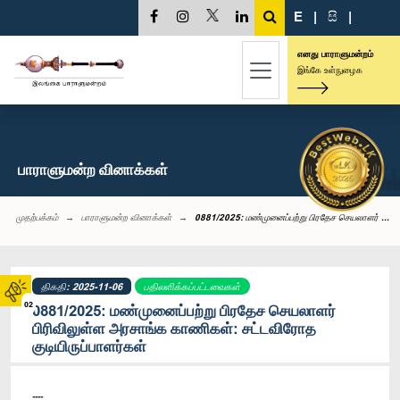
E
|
සි
|
எனது பாராளுமன்றம்
இங்கே உள்நுழைக
பாராளுமன்ற வினாக்கள்
முதற்பக்கம்
பாராளுமன்ற வினாக்கள்
0881/2025: மண்முனைப்பற்று பிரதேச செயலாளர் ...
திகதி: 2025-11-06
பதிலளிக்கப்பட்டவைகள்
02
0881/2025: மண்முனைப்பற்று பிரதேச செயலாளர்
பிரிவிலுள்ள அரசாங்க காணி‍கள்: சட்டவிரோத
குடியிருப்பாளர்கள்
----