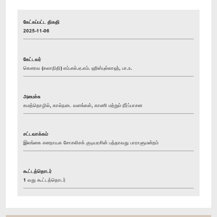
கேட்கப்பட்ட திகதி
2025-11-06
கேட்டவர்
கௌரவ (கலாநிதி) எம்.எல்.ஏ.எம். ஹிஸ்புல்லாஹ், பா.உ.
அமைச்சு
கமத்தொழில், கால்நடை வளங்கள், காணி மற்றும் நீர்ப்பாசன
சட்டவாக்கம்
இலங்கை சனநாயக சோசலிசக் குடியரசின் பத்தாவது பாராளுமன்றம்
கூட்டத்தொடர்
1 வது கூட்டத்தொடர்