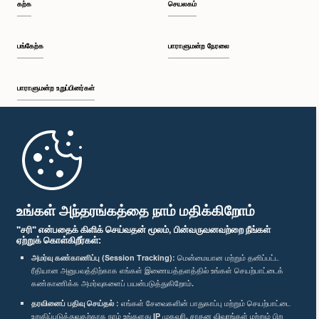
கற்க
செயலகம்
பங்கேற்க
பாராளுமன்ற நேரலை
பாராளுமன்ற உறுப்பினர்கள்
முதற்பக்கம்
பாராளுமன்ற கையடக்க செயலி
உங்கள் அந்தரங்கத்தை நாம் மதிக்கிறோம்
"சரி" என்பதைக் கிளிக் செய்வதன் மூலம், பின்வருவனவற்றை நீங்கள்
ஏற்றுக் கொள்கிறீர்கள்:
அமர்வு கண்காணிப்பு (Session Tracking):
மென்மையான மற்றும் தனிப்பட்ட
ரீதியான அனுபவத்திற்காக எங்கள் இணையத்தளத்தில் உங்கள் செயற்பாட்டைக்
எம்மை பின்தொடர்க :
கண்காணிக்க அமர்வுகளைப் பயன்படுத்துகிறோம்.
தரவினைப் பதிவு செய்தல் :
எங்கள் சேவைகளின் பாதுகாப்பு மற்றும் செயற்பாட்டை
விருதுகள்
உறுதிப்படுத்துவதற்காக நாம் உங்களது IP முகவரி, சாதன விவரங்கள் மற்றும் பிற