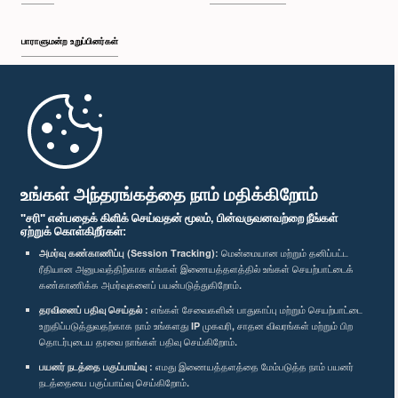
பாராளுமன்ற உறுப்பினர்கள்
முதற்பக்கம்
பாராளுமன்ற கையடக்க செயலி
உங்கள் அந்தரங்கத்தை நாம் மதிக்கிறோம்
"சரி" என்பதைக் கிளிக் செய்வதன் மூலம், பின்வருவனவற்றை நீங்கள்
ஏற்றுக் கொள்கிறீர்கள்:
அமர்வு கண்காணிப்பு (Session Tracking):
மென்மையான மற்றும் தனிப்பட்ட
ரீதியான அனுபவத்திற்காக எங்கள் இணையத்தளத்தில் உங்கள் செயற்பாட்டைக்
எம்மை பின்தொடர்க :
கண்காணிக்க அமர்வுகளைப் பயன்படுத்துகிறோம்.
தரவினைப் பதிவு செய்தல் :
எங்கள் சேவைகளின் பாதுகாப்பு மற்றும் செயற்பாட்டை
விருதுகள்
உறுதிப்படுத்துவதற்காக நாம் உங்களது IP முகவரி, சாதன விவரங்கள் மற்றும் பிற
தொடர்புடைய தரவை நாங்கள் பதிவு செய்கிறோம்.
பயனர் நடத்தை பகுப்பாய்வு :
எமது இணையத்தளத்தை மேம்படுத்த நாம் பயனர்
தனியுரிமைக் கொள்கை
நடத்தையை பகுப்பாய்வு செய்கிறோம்.