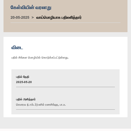
கேள்வியின் வரலாறு
20-05-2025
வாய்மொழியாக பதிலளித்தார்
விடை
பதில் சிங்கள மொழியில் கொடுக்கப்பட்டுள்ளது.
பதில் தேதி
2025-05-20
பதில் அளித்தார்
கௌரவ (டாக்டர்) சுசில் ரணசிங்ஹ, பா.உ.