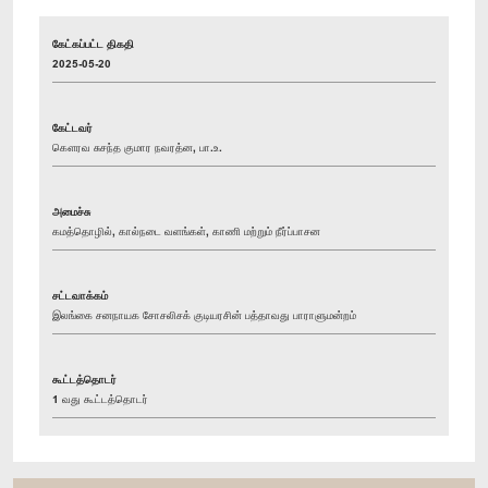
கேட்கப்பட்ட திகதி
2025-05-20
கேட்டவர்
கௌரவ சுசந்த குமார நவரத்ன, பா.உ.
அமைச்சு
கமத்தொழில், கால்நடை வளங்கள், காணி மற்றும் நீர்ப்பாசன
சட்டவாக்கம்
இலங்கை சனநாயக சோசலிசக் குடியரசின் பத்தாவது பாராளுமன்றம்
கூட்டத்தொடர்
1 வது கூட்டத்தொடர்