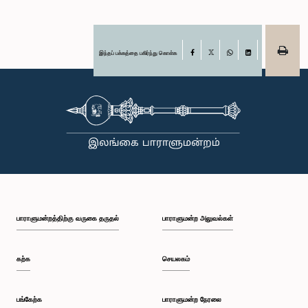
இந்தப் பக்கத்தை பகிர்ந்து கொள்க
Facebook
X
WhatsApp
LinkedIn
பாராளுமன்றத்திற்கு வருகை தருதல்
பாராளுமன்ற அலுவல்கள்
கற்க
செயலகம்
பங்கேற்க
பாராளுமன்ற நேரலை