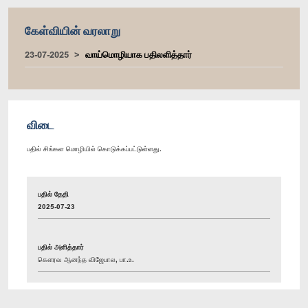
கேள்வியின் வரலாறு
23-07-2025
வாய்மொழியாக பதிலளித்தார்
விடை
பதில் சிங்கள மொழியில் கொடுக்கப்பட்டுள்ளது.
பதில் தேதி
2025-07-23
பதில் அளித்தார்
கௌரவ ஆனந்த விஜேபால, பா.உ.