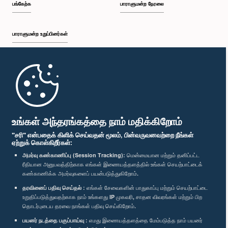
பங்கேற்க
பாராளுமன்ற நேரலை
பாராளுமன்ற உறுப்பினர்கள்
முதற்பக்கம்
பாராளுமன்ற கையடக்க செயலி
உங்கள் அந்தரங்கத்தை நாம் மதிக்கிறோம்
"சரி" என்பதைக் கிளிக் செய்வதன் மூலம், பின்வருவனவற்றை நீங்கள்
ஏற்றுக் கொள்கிறீர்கள்:
அமர்வு கண்காணிப்பு (Session Tracking):
மென்மையான மற்றும் தனிப்பட்ட
ரீதியான அனுபவத்திற்காக எங்கள் இணையத்தளத்தில் உங்கள் செயற்பாட்டைக்
எம்மை பின்தொடர்க :
கண்காணிக்க அமர்வுகளைப் பயன்படுத்துகிறோம்.
தரவினைப் பதிவு செய்தல் :
எங்கள் சேவைகளின் பாதுகாப்பு மற்றும் செயற்பாட்டை
விருதுகள்
உறுதிப்படுத்துவதற்காக நாம் உங்களது IP முகவரி, சாதன விவரங்கள் மற்றும் பிற
தொடர்புடைய தரவை நாங்கள் பதிவு செய்கிறோம்.
பயனர் நடத்தை பகுப்பாய்வு :
எமது இணையத்தளத்தை மேம்படுத்த நாம் பயனர்
தனியுரிமைக் கொள்கை