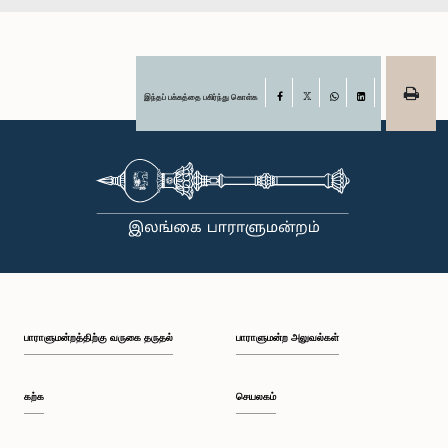
இந்தப் பக்கத்தை பகிர்ந்து கொள்க
Facebook
X
WhatsApp
LinkedIn
பாராளுமன்றத்திற்கு வருகை தருதல்
பாராளுமன்ற அலுவல்கள்
கற்க
செயலகம்