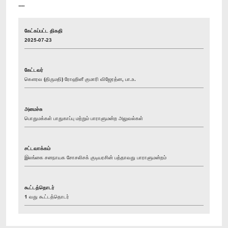
----
கேட்கப்பட்ட திகதி
2025-07-23
கேட்டவர்
கௌரவ (திருமதி) ரோஹினீ குமாரி விஜேரத்ன, பா.உ.
அமைச்சு
பொதுமக்கள் பாதுகாப்பு மற்றும் பாராளுமன்ற அலுவல்கள்
சட்டவாக்கம்
இலங்கை சனநாயக சோசலிசக் குடியரசின் பத்தாவது பாராளுமன்றம்
கூட்டத்தொடர்
1 வது கூட்டத்தொடர்