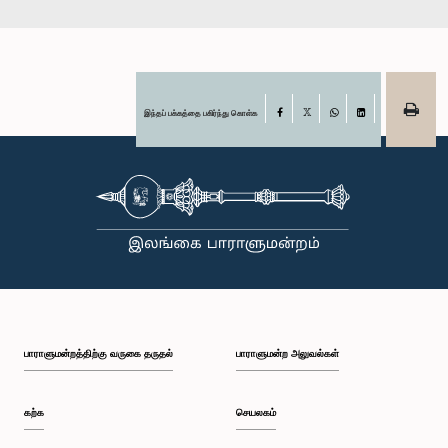
இந்தப் பக்கத்தை பகிர்ந்து கொள்க
Facebook
X
WhatsApp
LinkedIn
பாராளுமன்றத்திற்கு வருகை தருதல்
பாராளுமன்ற அலுவல்கள்
கற்க
செயலகம்