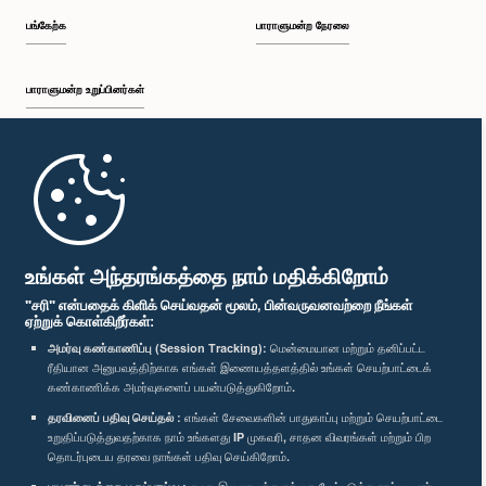
பங்கேற்க
பாராளுமன்ற நேரலை
பாராளுமன்ற உறுப்பினர்கள்
முதற்பக்கம்
பாராளுமன்ற கையடக்க செயலி
உங்கள் அந்தரங்கத்தை நாம் மதிக்கிறோம்
"சரி" என்பதைக் கிளிக் செய்வதன் மூலம், பின்வருவனவற்றை நீங்கள்
ஏற்றுக் கொள்கிறீர்கள்:
அமர்வு கண்காணிப்பு (Session Tracking):
மென்மையான மற்றும் தனிப்பட்ட
ரீதியான அனுபவத்திற்காக எங்கள் இணையத்தளத்தில் உங்கள் செயற்பாட்டைக்
எம்மை பின்தொடர்க :
கண்காணிக்க அமர்வுகளைப் பயன்படுத்துகிறோம்.
தரவினைப் பதிவு செய்தல் :
எங்கள் சேவைகளின் பாதுகாப்பு மற்றும் செயற்பாட்டை
விருதுகள்
உறுதிப்படுத்துவதற்காக நாம் உங்களது IP முகவரி, சாதன விவரங்கள் மற்றும் பிற
தொடர்புடைய தரவை நாங்கள் பதிவு செய்கிறோம்.