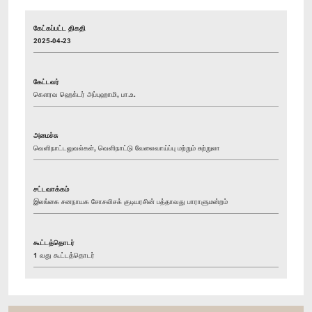
கேட்கப்பட்ட திகதி
2025-04-23
கேட்டவர்
கௌரவ ஹெக்டர் அப்புஹாமி, பா.உ.
அமைச்சு
வெளிநாட்டலுவல்கள், வெளிநாட்டு வேலைவாய்ப்பு மற்றும் சுற்றுலா
சட்டவாக்கம்
இலங்கை சனநாயக சோசலிசக் குடியரசின் பத்தாவது பாராளுமன்றம்
கூட்டத்தொடர்
1 வது கூட்டத்தொடர்