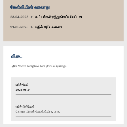
கேள்வியின் வரலாறு
23-04-2025
கூட்டங்கள் ரத்து செய்யப்பட்டன
21-05-2025
பதில் அட்டவணை
விடை
பதில் சிங்கள மொழியில் கொடுக்கப்பட்டுள்ளது.
பதில் தேதி
2025-05-21
பதில் அளித்தார்
கௌரவ அருண் ஹேமச்சந்திரா, பா.உ.