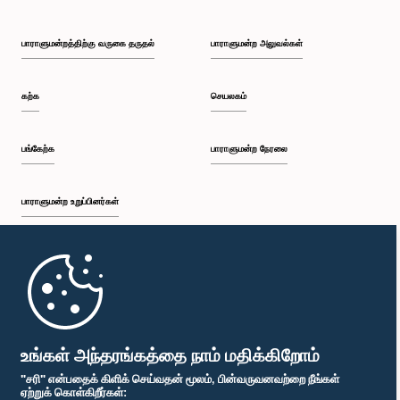
பாராளுமன்றத்திற்கு வருகை தருதல்
பாராளுமன்ற அலுவல்கள்
கற்க
செயலகம்
பங்கேற்க
பாராளுமன்ற நேரலை
பாராளுமன்ற உறுப்பினர்கள்
முதற்பக்கம்
பாராளுமன்ற கையடக்க செயலி
உங்கள் அந்தரங்கத்தை நாம் மதிக்கிறோம்
"சரி" என்பதைக் கிளிக் செய்வதன் மூலம், பின்வருவனவற்றை நீங்கள்
ஏற்றுக் கொள்கிறீர்கள்: