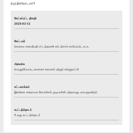
(ஆ) இன்றேல், ஏன்?
கேட்கப்பட்ட திகதி
2025-03-12
கேட்டவர்
கௌரவ சனாதிபதி சட்டத்தரணி எம். நிசாம் காரியப்பர், பா.உ.
அமைச்சு
பொதுநிர்வாக, மாகாண சபைகள் மற்றும் உள்ளூராட்சி
சட்டவாக்கம்
இலங்கை சனநாயக சோசலிசக் குடியரசின் பத்தாவது பாராளுமன்றம்
கூட்டத்தொடர்
1 வது கூட்டத்தொடர்