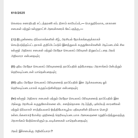
610/2025
கௌரவ சனாதிபதி சட்டத்தரணி எம். நிசாம் காரியப்பர்,— பொதுநிர்வாக, மாகாண
சபைகள் மற்றும் உள்ளூராட்சி அமைச்சரைக் கேட்பதற்கு,—
(அ) (i) முன்னைய நிர்வாகங்களின் கீழ், அரசியல் நோக்கங்களுக்காகச்
செயற்படுத்தப்பட்டதாகக் குறிப்பிடப்படும் இனத்துவக் கருதுகோள்களின் அடிப்படையில் சில
உள்ளூர் அதிகார சபைகள் மற்றும் பிரதேச செயலகப் பிரிவுகள் நிறுவப்பட்டதை அவர்
அறிவாரா என்பதையும்;
(ii) புதிய பிரதேச செயலகப் பிரிவுகளைத் தாபிப்பதில் தற்போதைய அரசாங்கம் பின்பற்றும்
தெரிவடிப்படைகள் யாதென்பதையும்;
(iii) புதிய பிரதேச செயலகப் பிரிவுகளைத் தாபிப்பதில் இன ஆக்கவமைவு ஓர்
தெரிவடிப்படையாகக் கருதப்படுகின்றதா என்பதையும்;
(iv) உள்ளூர் அதிகார சபைகள் மற்றும் பிரதேச செயலகப் பிரிவுகளைத் தாபிப்பதில் இன
அல்லது அரசியல் கருதுகோள்களை விட சனத்தொகை அடர்த்தி, புவியியற் காரணிகள்
மற்றும் நிர்வாகச் சாத்தியவளம் (உத்தியோகபூர்வ பதிவுகளின் நிர்வாக மொழி
உள்ளடங்களாக) போன்ற புறநிலைத் தெரிவடிப்படையாக அமைவதனை உறுதிப்படுத்துவதற்கு
அரசாங்கம் மேற்கொள்ளும் நடவடிக்கைகள் யாதென்பதையும்;
அவர் இச்சபைக்கு அறிவிப்பாரா?