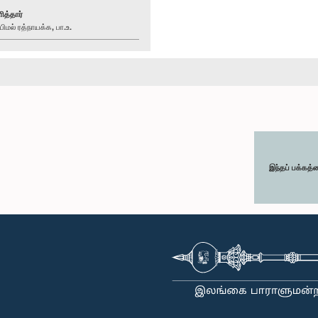
ித்தார்
மல் ரத்நாயக்க, பா.உ.
இந்தப் பக்கத்