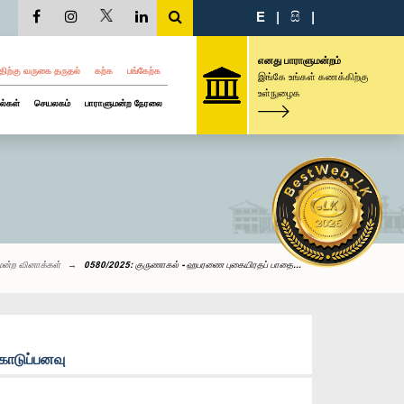
E
|
සි
|
எனது பாராளுமன்றம்
திற்கு வருகை தருதல்
கற்க
பங்கேற்க
இங்கே உங்கள் கணக்கிற்கு
உள்நுழைக
ல்கள்
செயலகம்
பாராளுமன்ற நேரலை
மன்ற வினாக்கள்
0580/2025: குருணாகல் - ஹபரணை புகையிரதப் பாதை...
கொடுப்பனவு