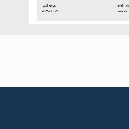
பதில் தேதி
பதில் அள
2025-05-21
கௌரவ பி