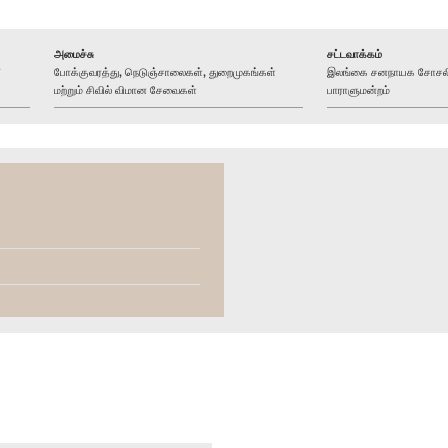
அமைச்சு
சட்டவாக்கம்
போக்குவரத்து, நெடுஞ்சாலைகள், துறைமுகங்கள்
இலங்கை சனநாயக சோசலிசக
மற்றும் சிவில் விமான சேவைகள்
பாராளுமன்றம்