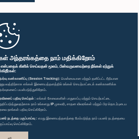
கள் அந்தரங்கத்தை நாம் மதிக்கிறோம்
" என்பதைக் கிளிக் செய்வதன் மூலம், பின்வருவனவற்றை நீங்கள் ஏற்றுக்
ிறீர்கள்:
மர்வு கண்காணிப்பு (Session Tracking):
மென்மையான மற்றும் தனிப்பட்ட ரீதியான
னுபவத்திற்காக எங்கள் இணையத்தளத்தில் உங்கள் செயற்பாட்டைக் கண்காணிக்க
மர்வுகளைப் பயன்படுத்துகிறோம்.
ரவினைப் பதிவு செய்தல் :
எங்கள் சேவைகளின் பாதுகாப்பு மற்றும் செயற்பாட்டை
றுதிப்படுத்துவதற்காக நாம் உங்களது IP முகவரி, சாதன விவரங்கள் மற்றும் பிற தொடர்புடைய
ரவை நாங்கள் பதிவு செய்கிறோம்.
யனர் நடத்தை பகுப்பாய்வு :
எமது இணையத்தளத்தை மேம்படுத்த நாம் பயனர் நடத்தையை
குப்பாய்வு செய்கிறோம்.
சரி