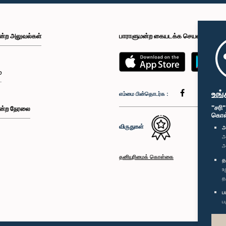
ன்ற அலுவல்கள்
பாராளுமன்ற கையடக்க செயலி
்
உங்
எம்மை பின்தொடர்க :
"சரி
ன்ற நேரலை
கொள்க
விருதுகள்
அ
அ
அ
தனியுரிமைக் கொள்கை
த
உ
த
ப
ப