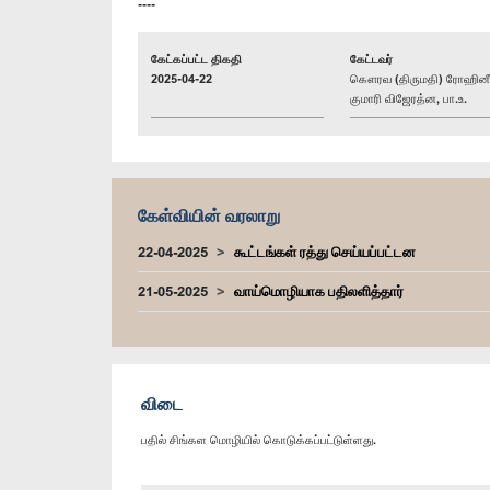
----
கேட்கப்பட்ட திகதி
கேட்டவர்
2025-04-22
கௌரவ (திருமதி) ரோஹினீ
குமாரி விஜேரத்ன, பா.உ.
கேள்வியின் வரலாறு
22-04-2025
கூட்டங்கள் ரத்து செய்யப்பட்டன
21-05-2025
வாய்மொழியாக பதிலளித்தார்
விடை
பதில் சிங்கள மொழியில் கொடுக்கப்பட்டுள்ளது.