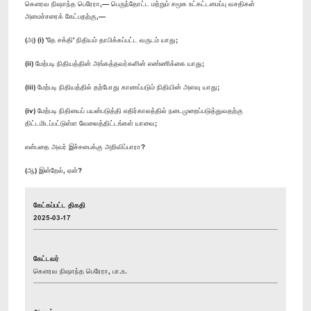
கௌரவ நிஷாந்த பெரேரா,— பெருந்தோட்ட மற்றும் சமூக உட்கட்டமைப்பு வசதிகள்
அமைச்சரைக் கேட்பதற்கு,—
(அ) (i) 'தே சக்தி' நிதியம் தாபிக்கப்பட்ட வருடம் யாது;
(ii) மேற்படி நிதியத்தின் அங்கத்தவர்களின் எண்ணிக்கை யாது;
(iii) மேற்படி நிதியத்தில் தற்போது காணப்படும் நிதியின் அளவு யாது;
(iv) மேற்படி நிதியைப் பயன்படுத்தி எதிர்காலத்தில் நடைமுறைப்படுத்துவதற்கு
திட்டமிடப்பட்டுள்ள வேலைத்திட்டங்கள் யாவை;
என்பதை அவர் இச்சபைக்கு அறிவிப்பாரா?
(ஆ) இன்றேல், ஏன்?
கேட்கப்பட்ட திகதி
2025-03-17
கேட்டவர்
கௌரவ நிஷாந்த பெரேரா, பா.உ.