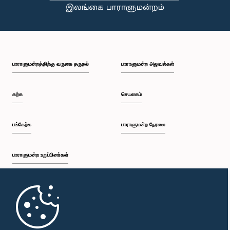
பாராளுமன்றத்திற்கு வருகை தருதல்
பாராளுமன்ற அலுவல்கள்
கற்க
செயலகம்
பங்கேற்க
பாராளுமன்ற நேரலை
பாராளுமன்ற உறுப்பினர்கள்
முதற்பக்கம்
பாராளுமன்ற கையடக்க செயலி