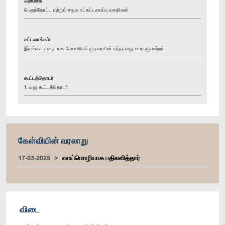
அமைச்சு
பெருந்தோட்ட மற்றும் சமூக உட்கட்டமைப்பு வசதிகள்
சட்டவாக்கம்
இலங்கை சனநாயக சோசலிசக் குடியரசின் பத்தாவது பாராளுமன்றம்
கூட்டத்தொடர்
1 வது கூட்டத்தொடர்
கேள்வியின் வரலாறு
17-03-2025
வாய்மொழியாக பதிலளித்தார்
விடை