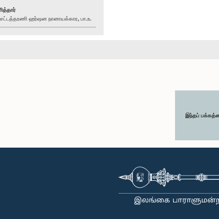
ித்தார்
்டத்தரணி ஹர்ஷன நானாயக்கார, பா.உ.
இந்தப் பக்கத்