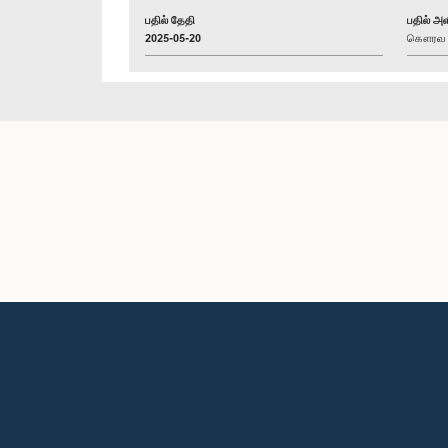
பதில் தேதி
பதில் அள
2025-05-20
கௌரவ சட