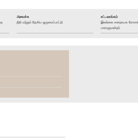
அமைச்சு
சட்டவாக்கம்
ாத
நீதி மற்றும் தேசிய ஒருமைப்பாட்டு
இலங்கை சனநாயக சோசலிசக
பாராளுமன்றம்