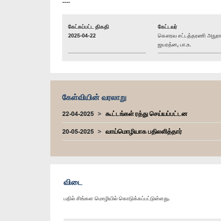
----
கேட்கப்பட்ட திகதி
கேட்டவர்
2025-04-22
கௌரவ சட்டத்தரணி அநுர
ஜயரத்ன, பா.உ.
கேள்வியின் வரலாறு
22-04-2025
கூட்டங்கள் ரத்து செய்யப்பட்டன
20-05-2025
வாய்மொழியாக பதிலளித்தார்
விடை
பதில் சிங்கள மொழியில் கொடுக்கப்பட்டுள்ளது.