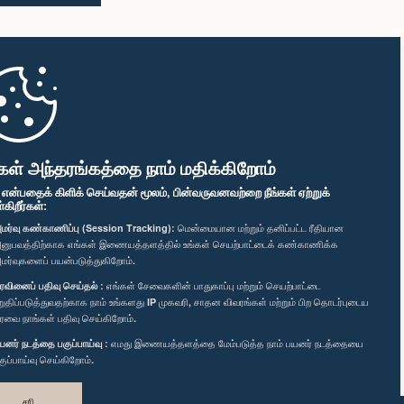
கள் அந்தரங்கத்தை நாம் மதிக்கிறோம்
" என்பதைக் கிளிக் செய்வதன் மூலம், பின்வருவனவற்றை நீங்கள் ஏற்றுக்
ிறீர்கள்:
மர்வு கண்காணிப்பு (Session Tracking):
மென்மையான மற்றும் தனிப்பட்ட ரீதியான
னுபவத்திற்காக எங்கள் இணையத்தளத்தில் உங்கள் செயற்பாட்டைக் கண்காணிக்க
மர்வுகளைப் பயன்படுத்துகிறோம்.
ரவினைப் பதிவு செய்தல் :
எங்கள் சேவைகளின் பாதுகாப்பு மற்றும் செயற்பாட்டை
றுதிப்படுத்துவதற்காக நாம் உங்களது IP முகவரி, சாதன விவரங்கள் மற்றும் பிற தொடர்புடைய
ரவை நாங்கள் பதிவு செய்கிறோம்.
யனர் நடத்தை பகுப்பாய்வு :
எமது இணையத்தளத்தை மேம்படுத்த நாம் பயனர் நடத்தையை
குப்பாய்வு செய்கிறோம்.
சரி