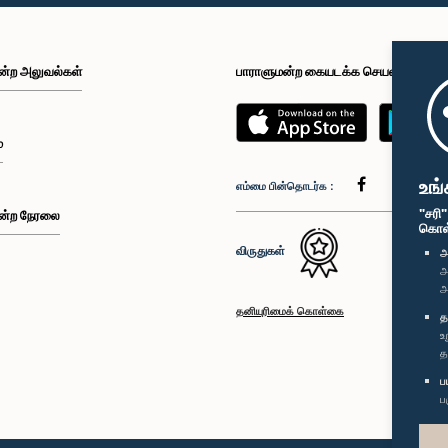
ன்ற அலுவல்கள்
பாராளுமன்ற கையடக்க செயலி
்
உங்
எம்மை பின்தொடர்க :
"சரி
ன்ற நேரலை
கொள்க
விருதுகள்
அ
அ
அ
தனியுரிமைக் கொள்கை
த
உ
த
ப
ப