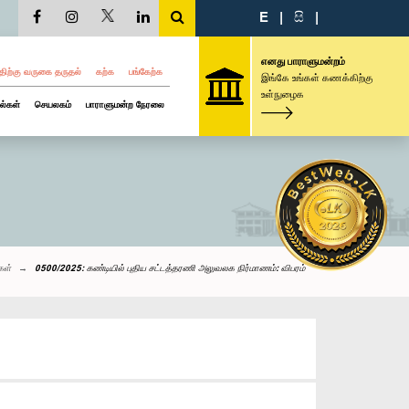
E
|
සි
|
எனது பாராளுமன்றம்
திற்கு வருகை தருதல்
கற்க
பங்கேற்க
இங்கே உங்கள் கணக்கிற்கு
உள்நுழைக
ல்கள்
செயலகம்
பாராளுமன்ற நேரலை
கள்
0500/2025: கண்டியில் புதிய சட்டத்தரணி அலுவலக நிர்மாணம்: விபரம்