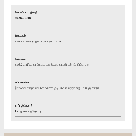
கேட்கப்பட்ட திகதி
2025-03-18
கேட்டவர்
கௌரவ சுசந்த குமார நவரத்ன, பா.உ.
அமைச்சு
கமத்தொழில், கால்நடை வளங்கள், காணி மற்றும் நீர்ப்பாசன
சட்டவாக்கம்
இலங்கை சனநாயக சோசலிசக் குடியரசின் பத்தாவது பாராளுமன்றம்
கூட்டத்தொடர்
1 வது கூட்டத்தொடர்