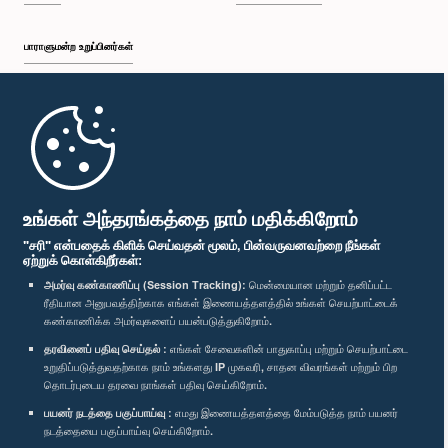
பாராளுமன்ற உறுப்பினர்கள்
முதற்பக்கம்
பாராளுமன்ற கையடக்க செயலி
உங்கள் அந்தரங்கத்தை நாம் மதிக்கிறோம்
"சரி" என்பதைக் கிளிக் செய்வதன் மூலம், பின்வருவனவற்றை நீங்கள்
ஏற்றுக் கொள்கிறீர்கள்:
அமர்வு கண்காணிப்பு (Session Tracking):
மென்மையான மற்றும் தனிப்பட்ட
ரீதியான அனுபவத்திற்காக எங்கள் இணையத்தளத்தில் உங்கள் செயற்பாட்டைக்
எம்மை பின்தொடர்க :
கண்காணிக்க அமர்வுகளைப் பயன்படுத்துகிறோம்.
தரவினைப் பதிவு செய்தல் :
எங்கள் சேவைகளின் பாதுகாப்பு மற்றும் செயற்பாட்டை
விருதுகள்
உறுதிப்படுத்துவதற்காக நாம் உங்களது IP முகவரி, சாதன விவரங்கள் மற்றும் பிற
தொடர்புடைய தரவை நாங்கள் பதிவு செய்கிறோம்.
பயனர் நடத்தை பகுப்பாய்வு :
எமது இணையத்தளத்தை மேம்படுத்த நாம் பயனர்
தனியுரிமைக் கொள்கை
நடத்தையை பகுப்பாய்வு செய்கிறோம்.