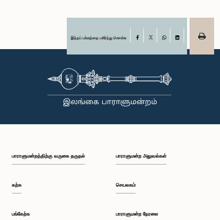
இந்தப் பக்கத்தை பகிர்ந்து கொள்க
Facebook
X
WhatsApp
LinkedIn
பாராளுமன்றத்திற்கு வருகை தருதல்
பாராளுமன்ற அலுவல்கள்
கற்க
செயலகம்
பங்கேற்க
பாராளுமன்ற நேரலை