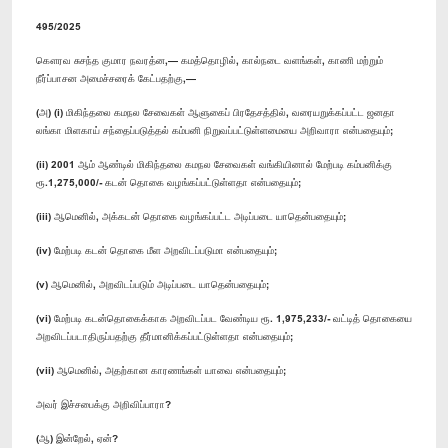
495/2025
கௌரவ சுசந்த குமார நவரத்ன,— கமத்தொழில், கால்நடை வளங்கள், காணி மற்றும்
நீர்ப்பாசன அமைச்சரைக் கேட்பதற்கு,—
(அ) (i) மிகிந்தலை கமநல சேவைகள் ஆளுகைப் பிரதேசத்தில், வரையறுக்கப்பட்ட ஜனதா
லங்கா மிளகாய் சந்தைப்படுத்தல் கம்பனி நிறுவப்பட்டுள்ளமையை அறிவாரா என்பதையும்;
(ii) 2001 ஆம் ஆண்டில் மிகிந்தலை கமநல சேவைகள் வங்கியினால் மேற்படி கம்பனிக்கு
ரூ.1,275,000/- கடன் தொகை வழங்கப்பட்டுள்ளதா என்பதையும்;
‍(iii) ஆமெனில், அக்கடன் தொகை வழங்கப்பட்ட அடிப்படை யாதென்பதையும்;
(iv) மேற்படி கடன் தொகை மீள அறவிடப்படுமா என்பதையும்;
(v) ஆமெனில், அறவிடப்படும் அடிப்படை யாதென்பதையும்;
(vi) மேற்படி கடன்தொகைக்காக அறவிடப்பட வேண்டிய ரூ. 1,975,233/- வட்டித் தொகையை
அறவிடப்படாதிருப்பதற்கு தீர்மானிக்கப்பட்டுள்ளதா என்பதையும்;
(vii) ஆமெனில், அதற்கான காரணங்கள் யாவை என்பதையும்;
அவர் இச்சபைக்கு அறிவிப்பாரா?
(ஆ) இன்றேல், ஏன்?