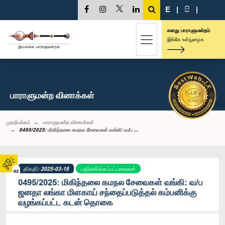
E
|
සි
|
எனது பாராளுமன்றம்
இங்கே உள்நுழைக
பாராளுமன்ற வினாக்கள்
முதற்பக்கம்
பாராளுமன்ற வினாக்கள்
0495/2025: மிகிந்தலை கமநல சேவைகள் வங்கி: வ/ப ...
திகதி: 2025-03-18
பதிலளிக்கப்பட்டவைகள்
02
0495/2025: மிகிந்தலை கமநல சேவைகள் வங்கி: வ/ப
ஜனதா லங்கா மிளகாய் சந்தைப்படுத்தல் கம்பனிக்கு
வழங்கப்பட்ட கடன் தொகை