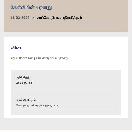
கேள்வியின் வரலாறு
18-03-2025
வாய்மொழியாக பதிலளித்தார்
விடை
பதில் சிங்கள மொழியில் கொடுக்கப்பட்டுள்ளது.
பதில் தேதி
2025-03-18
பதில் அளித்தார்
கௌரவ நாமல் கருணாரத்ன, பா.உ.